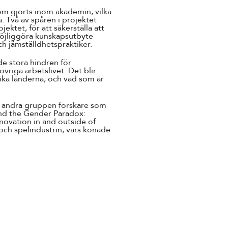
om gjorts inom akademin, vilka
a. Två av spåren i projektet
ektet, för att säkerställa att
 möjliggöra kunskapsutbyte
ch jämställdhetspraktiker.
de stora hindren för
vriga arbetslivet. Det blir
olika länderna, och vad som är
en andra gruppen forskare som
ond the Gender Paradox:
ovation in and outside of
ch spelindustrin, vars könade