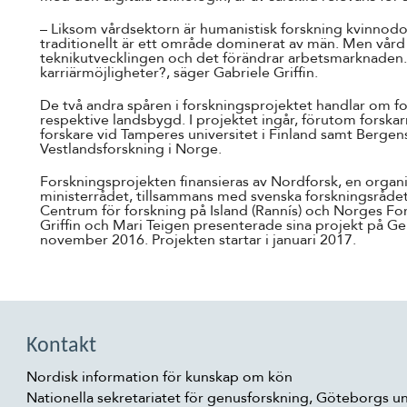
– Liksom vårdsektorn är humanistisk forskning kvinno
traditionellt är ett område dominerat av män. Men vår
teknikutvecklingen och det förändrar arbetsmarknaden.
karriärmöjligheter?, säger Gabriele Griffin.
De två andra spåren i forskningsprojektet handlar om fo
respektive landsbygd. I projektet ingår, förutom forskar
forskare vid Tamperes universitet i Finland samt Bergen
Vestlandsforskning i Norge.
Forskningsprojekten finansieras av Nordforsk, en organ
ministerrådet, tillsammans med svenska forskningsrådet
Centrum för forskning på Island (Rannís) och Norges Fo
Griffin och Mari Teigen presenterade sina projekt på G
november 2016. Projekten startar i januari 2017.
Kontakt
Nordisk information för kunskap om kön
Nationella sekretariatet för genusforskning, Göteborgs un