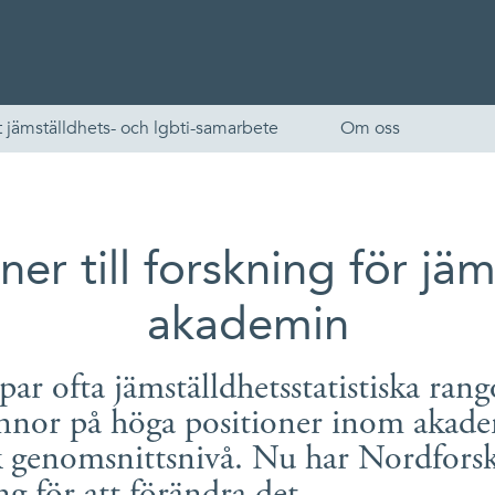
 jämställdhets- och lgbti-samarbete
Om oss
ner till forskning för jäm
akademin
ar ofta jämställdhetsstatistiska ran
English
innor på höga positioner inom akade
Skandinaviska
 genomsnittsnivå. Nu har Nordforsk 