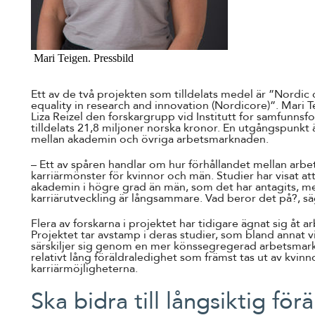
Mari Teigen. Pressbild
Ett av de två projekten som tilldelats medel är ”Nordic
equality in research and innovation (Nordicore)”. Mari 
Liza Reizel den forskargrupp vid Institutt for samfunnsf
tilldelats 21,8 miljoner norska kronor. En utgångspunkt ä
mellan akademin och övriga arbetsmarknaden.
– Ett av spåren handlar om hur förhållandet mellan arbets
karriärmönster för kvinnor och män. Studier har visat att
akademin i högre grad än män, som det har antagits, me
karriärutveckling är långsammare. Vad beror det på?, sä
Flera av forskarna i projektet har tidigare ägnat sig åt 
Projektet tar avstamp i deras studier, som bland annat vi
särskiljer sig genom en mer könssegregerad arbetsmark
relativt lång föräldraledighet som främst tas ut av kvinn
karriärmöjligheterna.
Ska bidra till långsiktig för