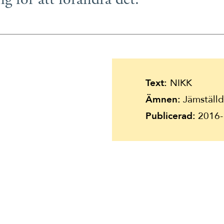
ng för att förändra det.
Suomi
Íslenska
Text:
NIKK
Ämnen:
Jämställdh
Publicerad:
2016-