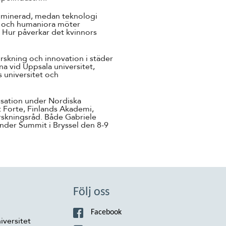
dominerad, medan teknologi
d och humaniora möter
 Hur påverkar det kvinnors
rskning och innovation i städer
na vid Uppsala universitet,
s universitet och
isation under Nordiska
 Forte, Finlands Akademi,
rskningsråd. Både Gabriele
ender Summit i Bryssel den 8-9
Följ oss
Facebook
iversitet