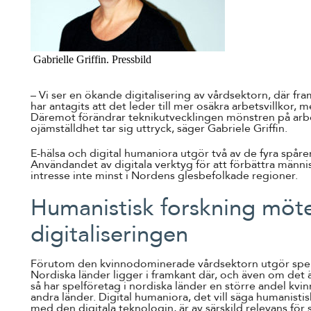
Gabrielle Griffin. Pressbild
– Vi ser en ökande digitalisering av vårdsektorn, där fra
har antagits att det leder till mer osäkra arbetsvillkor, m
Däremot förändrar teknikutvecklingen mönstren på ar
ojämställdhet tar sig uttryck, säger Gabriele Griffin.
E-hälsa och digital humaniora utgör två av de fyra spåre
Användandet av digitala verktyg för att förbättra människ
intresse inte minst i Nordens glesbefolkade regioner.
Humanistisk forskning möt
digitaliseringen
Förutom den kvinnodominerade vårdsektorn utgör speli
Nordiska länder ligger i framkant där, och även om de
så har spelföretag i nordiska länder en större andel kvin
andra länder. Digital humaniora, det vill säga humanisti
med den digitala teknologin, är av särskild relevans för 