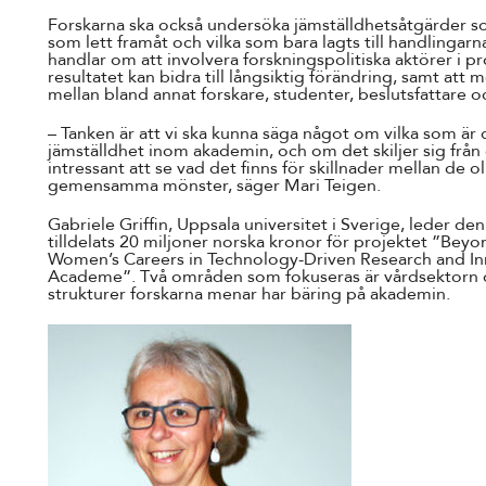
Forskarna ska också undersöka jämställdhetsåtgärder s
som lett framåt och vilka som bara lagts till handlingarn
handlar om att involvera forskningspolitiska aktörer i proj
resultatet kan bidra till långsiktig förändring, samt att
mellan bland annat forskare, studenter, beslutsfattare o
– Tanken är att vi ska kunna säga något om vilka som är 
jämställdhet inom akademin, och om det skiljer sig från ö
intressant att se vad det finns för skillnader mellan de 
gemensamma mönster, säger Mari Teigen.
Gabriele Griffin, Uppsala universitet i Sverige, leder d
tilldelats 20 miljoner norska kronor för projektet ”Bey
Women’s Careers in Technology-Driven Research and Inn
Academe”. Två områden som fokuseras är vårdsektorn o
strukturer forskarna menar har bäring på akademin.