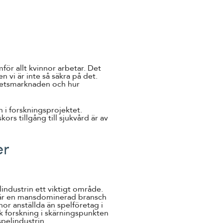
mför allt kvinnor arbetar. Det
en vi är inte så säkra på det.
betsmarknaden och hur
n i forskningsprojektet.
ors tillgång till sjukvård är av
er
ndustrin ett viktigt område.
t är en mansdominerad bransch
nor anställda än spelföretag i
sk forskning i skärningspunkten
spelindustrin.