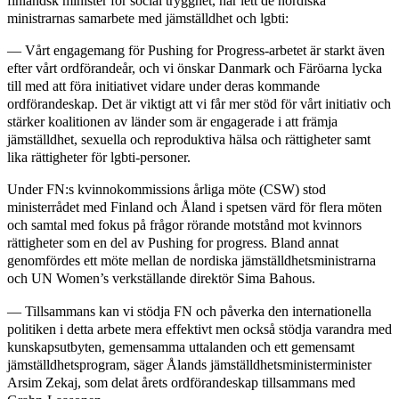
finländsk minister för social trygghet, har lett de nordiska
ministrarnas samarbete med jämställdhet och lgbti:
— Vårt engagemang för Pushing for Progress-arbetet är starkt även
efter vårt ordförandeår, och vi önskar Danmark och Färöarna lycka
till med att föra initiativet vidare under deras kommande
ordförandeskap. Det är viktigt att vi får mer stöd för vårt initiativ och
stärker koalitionen av länder som är engagerade i att främja
jämställdhet, sexuella och reproduktiva hälsa och rättigheter samt
lika rättigheter för lgbti-personer.
Under FN:s kvinnokommissions årliga möte (CSW) stod
ministerrådet med Finland och Åland i spetsen värd för flera möten
och samtal med fokus på frågor rörande motstånd mot kvinnors
rättigheter som en del av Pushing for progress. Bland annat
genomfördes ett möte mellan de nordiska jämställdhetsministrarna
och UN Women’s verkställande direktör Sima Bahous.
— Tillsammans kan vi stödja FN och påverka den internationella
politiken i detta arbete mera effektivt men också stödja varandra med
kunskapsutbyten, gemensamma uttalanden och ett gemensamt
jämställdhetsprogram, säger Ålands jämställdhetsministerminister
Arsim Zekaj, som delat årets ordförandeskap tillsammans med