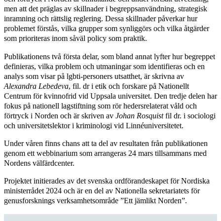
men att det präglas av skillnader i begreppsanvändning, strategisk
inramning och rättslig reglering. Dessa skillnader påverkar hur
problemet förstås, vilka grupper som synliggörs och vilka åtgärder
som prioriteras inom såväl policy som praktik.
Publikationens två första delar, som bland annat lyfter hur begreppet
definieras, vilka problem och utmaningar som identifieras och en
analys som visar på lgbti-personers utsatthet, är skrivna av
Alexandra Lebedeva
, fil. dr i etik och forskare på Nationellt
Centrum för kvinnofrid vid Uppsala universitet. Den tredje delen har
fokus på nationell lagstiftning som rör hedersrelaterat våld och
förtryck i Norden och är skriven av
Johan Rosquist
fil dr. i sociologi
och universitetslektor i kriminologi vid Linnéuniversitetet.
Under våren finns chans att ta del av resultaten från publikationen
genom ett webbinarium som arrangeras 24 mars tillsammans med
Nordens välfärdcenter.
Projektet initierades av det svenska ordförandeskapet för Nordiska
ministerrådet 2024 och är en del av Nationella sekretariatets för
genusforsknings verksamhetsområde ”Ett jämlikt Norden”.