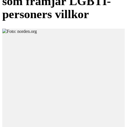
som främjar LGBTI-
personers villkor