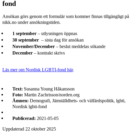
fond
Ansökan görs genom ett formulär som kommer finnas tillgängligt på
nikk.no under ansökningstiden.
1 september
– utlysningen öppnas
30 september
– sista dag för ansökan
November/December
– beslut meddelas sökande
December
– kontrakt skrivs
Läs mer om Nordisk LGBTI-fond här
.
Text:
Susanna Young Håkansson
Foto:
Martin Zachrisson/norden.org
Ämnen:
Demografi, Jämställdhets- och välfärdspolitik, lgbti,
Nordisk lgbti-fond
Publicerad:
2021-05-05
Uppdaterad
22 oktober 2025