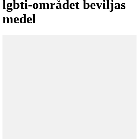
lgbti-området beviljas
medel