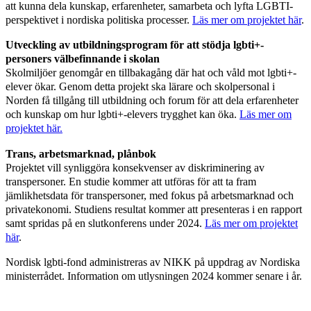
att kunna dela kunskap, erfarenheter, samarbeta och lyfta LGBTI-
perspektivet i nordiska politiska processer.
Läs mer om projektet här
.
Utveckling av utbildningsprogram för att stödja lgbti+-
personers välbefinnande i skolan
Skolmiljöer genomgår en tillbakagång där hat och våld mot lgbti+-
elever ökar. Genom detta projekt ska lärare och skolpersonal i
Norden få tillgång till utbildning och forum för att dela erfarenheter
och kunskap om hur lgbti+-elevers trygghet kan öka.
Läs mer om
projektet här.
Trans, arbetsmarknad, plånbok
Projektet vill synliggöra konsekvenser av diskriminering av
transpersoner. En studie kommer att utföras för att ta fram
jämlikhetsdata för transpersoner, med fokus på arbetsmarknad och
privatekonomi. Studiens resultat kommer att presenteras i en rapport
samt spridas på en slutkonferens under 2024.
Läs mer om projektet
här
.
Nordisk lgbti-fond administreras av NIKK på uppdrag av Nordiska
ministerrådet. Information om utlysningen 2024 kommer senare i år.