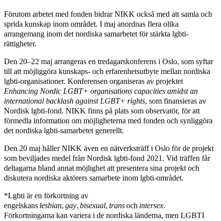
Förutom arbetet med fonden bidrar NIKK också med att samla och
sprida kunskap inom området. I maj anordnas flera olika
arrangemang inom det nordiska samarbetet för stärkta lgbti-
rättigheter.
Den 20–22 maj arrangeras en tredagarskonferens i Oslo, som syftar
till att möjliggöra kunskaps- och erfarenhetsutbyte mellan nordiska
lgbti-organisationer. Konferensen organiseras av projektet
Enhancing Nordic LGBT+ organisations capacities amidst an
international backlash against LGBT+ rights
, som finansieras av
Nordisk lgbti-fond. NIKK finns på plats som observatör, för att
förmedla information om möjligheterna med fonden och synliggöra
det nordiska lgbti-samarbetet generellt.
Den 20 maj håller NIKK även en nätverksträff i Oslo för de projekt
som beviljades medel från Nordisk lgbti-fond 2021. Vid träffen får
deltagarna bland annat möjlighet att presentera sina projekt och
diskutera nordiska aktörers samarbete inom lgbti-området.
*Lgbti är en förkortning av
engelskans
lesbian
,
gay
,
bisexual
,
trans
och
intersex
.
Förkortningarna kan variera i de nordiska länderna, men LGBTI