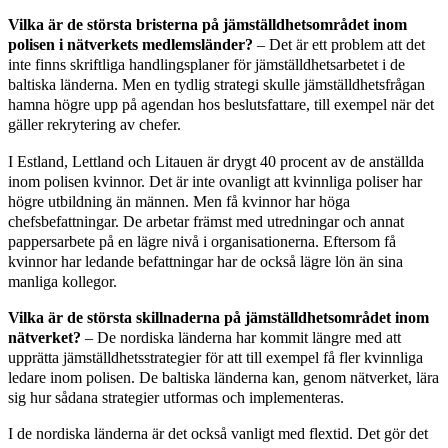
Vilka är de största bristerna på jämställdhetsområdet inom
polisen i nätverkets medlemsländer?
– Det är ett problem att det
inte finns skriftliga handlingsplaner för jämställdhetsarbetet i de
baltiska länderna. Men en tydlig strategi skulle jämställdhetsfrågan
hamna högre upp på agendan hos beslutsfattare, till exempel när det
gäller rekrytering av chefer.
I Estland, Lettland och Litauen är drygt 40 procent av de anställda
inom polisen kvinnor. Det är inte ovanligt att kvinnliga poliser har
högre utbildning än männen. Men få kvinnor har höga
chefsbefattningar. De arbetar främst med utredningar och annat
pappersarbete på en lägre nivå i organisationerna. Eftersom få
kvinnor har ledande befattningar har de också lägre lön än sina
manliga kollegor.
Vilka är de största skillnaderna på jämställdhetsområdet inom
nätverket?
– De nordiska länderna har kommit längre med att
upprätta jämställdhetsstrategier för att till exempel få fler kvinnliga
ledare inom polisen. De baltiska länderna kan, genom nätverket, lära
sig hur sådana strategier utformas och implementeras.
I de nordiska länderna är det också vanligt med flextid. Det gör det