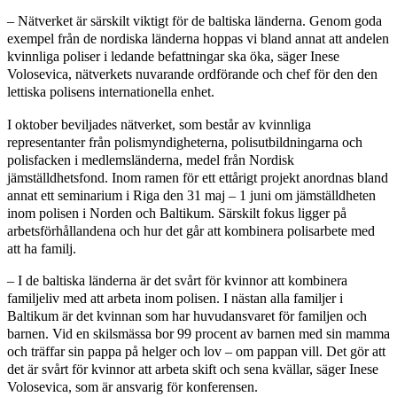
– Nätverket är särskilt viktigt för de baltiska länderna. Genom goda
exempel från de nordiska länderna hoppas vi bland annat att andelen
kvinnliga poliser i ledande befattningar ska öka, säger Inese
Volosevica, nätverkets nuvarande ordförande och chef för den den
lettiska polisens internationella enhet.
I oktober beviljades nätverket, som består av kvinnliga
representanter från polismyndigheterna, polisutbildningarna och
polisfacken i medlemsländerna, medel från Nordisk
jämställdhetsfond. Inom ramen för ett ettårigt projekt anordnas bland
annat ett seminarium i Riga den 31 maj – 1 juni om jämställdheten
inom polisen i Norden och Baltikum. Särskilt fokus ligger på
arbetsförhållandena och hur det går att kombinera polisarbete med
att ha familj.
– I de baltiska länderna är det svårt för kvinnor att kombinera
familjeliv med att arbeta inom polisen. I nästan alla familjer i
Baltikum är det kvinnan som har huvudansvaret för familjen och
barnen. Vid en skilsmässa bor 99 procent av barnen med sin mamma
och träffar sin pappa på helger och lov – om pappan vill. Det gör att
det är svårt för kvinnor att arbeta skift och sena kvällar, säger Inese
Volosevica, som är ansvarig för konferensen.