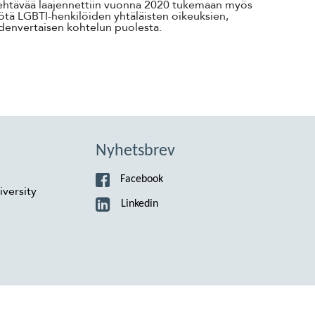
tehtävää laajennettiin vuonna 2020 tukemaan myös
ötä LGBTI-henkilöiden yhtäläisten oikeuksien,
denvertaisen kohtelun puolesta.
Nyhetsbrev
Facebook
versity
Linkedin