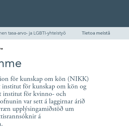
en tasa-arvo- ja LGBTI-yhteistyö
Tietoa meistä
me
amme
tion för kunskap om kön (NIKK)
 institut för kunskap om kön og
 institut för kvinno- och
ofnunin var sett á laggirnar árið
English
ræn upplýsingamiðstöð um
ttisrannsóknir á
Skandinaviska
.