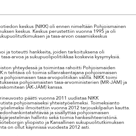
Suomi
Íslenska
votiedon keskus (NIKK) oli ennen nimeltään Pohjoismainen
imuksen keskus. Keskus perustettiin vuonna 1995 ja oli
ukupuolitutkimuksen ja tasa-arvon osaamiskeskus
oi ja toteutti hankkeita, joiden tarkoituksena oli
ä tasa-arvoa ja sukupuolipolitiikkaa koskevia kysymyksiä.
iston yhteydessä ja toimintaa rahoitti Pohjoismaiden
K:n tehtävä oli toimia sillanrakentajana pohjoismaisen
 pohjoismaisen tasa-arvopolitiikan välillä. NIKK toimi
utuksessa pohjoismaisten tasa-arvoministerien (MR-JÄM) ja
ieskomitean (ÄK-JÄM) kanssa.
rineuvosto päätti vuonna 2011 uudistaa NIKK
uutista pohjoismaiseksi yhteistyöelimeksi. Toimeksianto
yöelimeksi ilmoitettiin vuonna 2012 tarjouskilpailun kautta.
tiedonhankintatehtävää ja sisällyttää pohjoismaisen
kijärjestelmän hallinto sekä toimia hankesihteeristönä.
i Göteborgin yliopisto ja Kansallinen sukupuolitutkimuksen
inta on ollut käynnissä vuodesta 2012 asti.