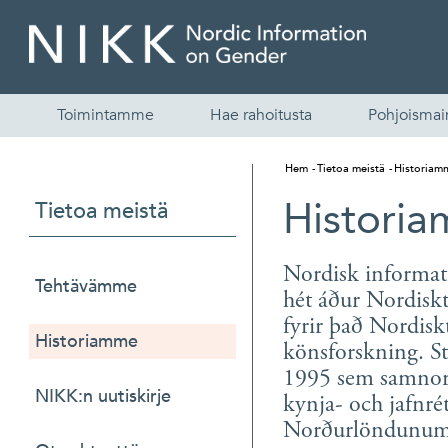
Toimintamme
Hae rahoitusta
Pohjoismain
Hem
Tietoa meistä
Historiam
Histori
Tietoa meistä
Nordisk informa
Tehtävämme
hét áður Nordiskt
fyrir það Nordiskt
Historiamme
könsforskning. St
1995 sem samnor
NIKK:n uutiskirje
kynja- och jafnré
Norðurlöndunum