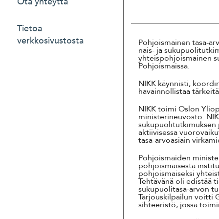
Ota yhteyttä
Tietoa
verkkosivustosta
Pohjoismainen tasa-ar
nais- ja sukupuolitutk
yhteispohjoismainen s
Pohjoismaissa.
NIKK käynnisti, koordin
havainnollistaa tärkeit
NIKK toimi Oslon Yliop
ministerineuvosto. NIK
sukupuolitutkimuksen ja
aktiivisessa vuorovaik
tasa-arvoasiain virkam
Pohjoismaiden ministe
pohjoismaisesta instit
pohjoismaiseksi yhteist
Tehtävänä oli edistää 
sukupuolitasa-arvon tu
Tarjouskilpailun voitt
sihteeristö, jossa toim