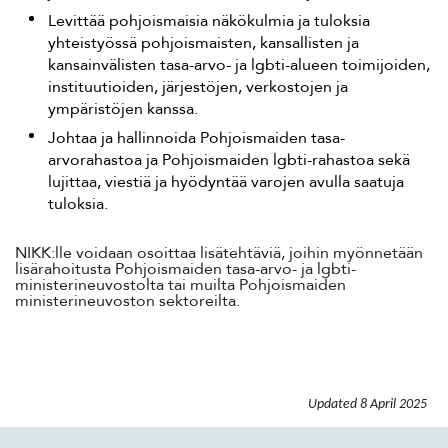
Levittää pohjoismaisia näkökulmia ja tuloksia
yhteistyössä pohjoismaisten, kansallisten ja
kansainvälisten tasa-arvo- ja lgbti-alueen toimijoiden,
instituutioiden, järjestöjen, verkostojen ja
ympäristöjen kanssa.
Johtaa ja hallinnoida Pohjoismaiden tasa-
arvorahastoa ja Pohjoismaiden lgbti-rahastoa sekä
lujittaa, viestiä ja hyödyntää varojen avulla saatuja
tuloksia.
NIKK:lle voidaan osoittaa lisätehtäviä, joihin myönnetään
lisärahoitusta Pohjoismaiden tasa-arvo- ja lgbti-
ministerineuvostolta tai muilta Pohjoismaiden
ministerineuvoston sektoreilta.
Updated
8 April 2025