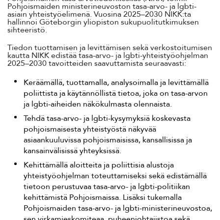
Pohjoismaiden ministerineuvoston tasa-arvo- ja lgbti-
Suomi
asiain yhteistyöelimenä. Vuosina 2025–2030 NIKK:ta
hallinnoi Göteborgin yliopiston sukupuolitutkimuksen
Íslenska
sihteeristö.
Tiedon tuottamisen ja levittämisen sekä verkostoitumisen
kautta NIKK edistää tasa-arvo- ja lgbti-yhteistyöohjelman
2025–2030 tavoitteiden saavuttamista seuraavasti:
Keräämällä, tuottamalla, analysoimalla ja levittämällä
poliittista ja käytännöllistä tietoa, joka on tasa-arvon
ja lgbti-aiheiden näkökulmasta olennaista.
Tehdä tasa-arvo- ja lgbti-kysymyksiä koskevasta
pohjoismaisesta yhteistyöstä näkyvää
asiaankuuluvissa pohjoismaisissa, kansallisissa ja
kansainvälisissä yhteyksissä.
Kehittämällä aloitteita ja poliittisia alustoja
yhteistyöohjelman toteuttamiseksi sekä edistämällä
tietoon perustuvaa tasa-arvo- ja lgbti-politiikan
kehittämistä Pohjoismaissa. Lisäksi tukemalla
Pohjoismaiden tasa-arvo- ja lgbti-ministerineuvostoa,
sen virkamieskomiteaa, puheenjohtajistoa sekä