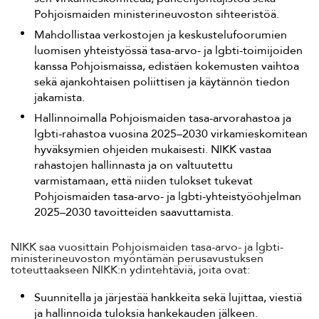
Pohjoismaiden ministerineuvoston sihteeristöä.
Mahdollistaa verkostojen ja keskustelufoorumien
luomisen yhteistyössä tasa-arvo- ja lgbti-toimijoiden
kanssa Pohjoismaissa, edistäen kokemusten vaihtoa
sekä ajankohtaisen poliittisen ja käytännön tiedon
jakamista.
Hallinnoimalla Pohjoismaiden tasa-arvorahastoa ja
lgbti-rahastoa vuosina 2025–2030 virkamieskomitean
hyväksymien ohjeiden mukaisesti. NIKK vastaa
rahastojen hallinnasta ja on valtuutettu
varmistamaan, että niiden tulokset tukevat
Pohjoismaiden tasa-arvo- ja lgbti-yhteistyöohjelman
2025–2030 tavoitteiden saavuttamista.
NIKK saa vuosittain Pohjoismaiden tasa-arvo- ja lgbti-
ministerineuvoston myöntämän perusavustuksen
toteuttaakseen NIKK:n ydintehtäviä, joita ovat:
Suunnitella ja järjestää hankkeita sekä lujittaa, viestiä
ja hallinnoida tuloksia hankekauden jälkeen.