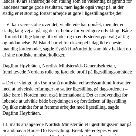
landes 40 års samarbejde om stilling som en væsentlig baggrund for
landenes mange gode resultater, men lagde også vægt på, at der
stadig er et stort og fortsat arbejde at gøre i ligestillingsarbejdet:
– Vi kan være stolte over det, vi allerede har opnået, men der er
stadig lang vej at gå, og der er behov for yderligere udvikling. Både
i forhold til lige løn og til kvinder og mænds stereotype valg af fag
og uddannelse. På Island har vi for eksempel i dag ikke eneste
mandlig jordemoder, sagde Eygló Harðardóttir, som blev bakket op
af sine nordiske ministerkolleger.
Dagfinn Høybråten, Nordisk Ministerråds Generalsekretær,
fremhævede Nordens rolle og førende profil på ligestillingsområdet:
– Det er vigtigt, at vi som små nordiske velfærdssamfund fortsætter
med at udveksle erfaringer og sætter ligestilling på dagsordenen –
ikke bare i Norden men også internationalt. Det er nødvendigt for
løbende at udvikle både betydningen og forståelsen af ligestilling.
Og ikke mindst for at fremme arbejdet med ligestilling, sagde
Dagfinn Høybråten.
13. marts arrangerede Nordisk Ministerråd et ligestillingsseminar på
Scandinavia House Do Everything: Break Stereotypes when