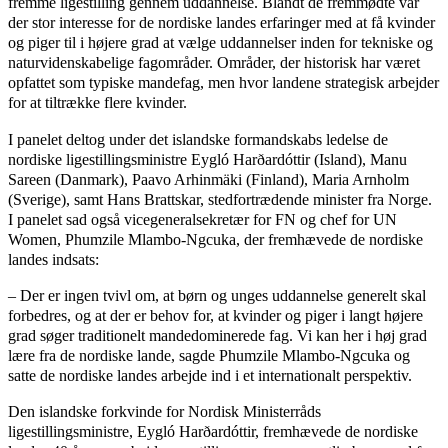
fremme ligestilling gennem uddannelse. Blandt de fremmødte var
der stor interesse for de nordiske landes erfaringer med at få kvinder
og piger til i højere grad at vælge uddannelser inden for tekniske og
naturvidenskabelige fagområder. Områder, der historisk har været
opfattet som typiske mandefag, men hvor landene strategisk arbejder
for at tiltrække flere kvinder.
I panelet deltog under det islandske formandskabs ledelse de
nordiske ligestillingsministre Eygló Harðardóttir (Island), Manu
Sareen (Danmark), Paavo Arhinmäki (Finland), Maria Arnholm
(Sverige), samt Hans Brattskar, stedfortrædende minister fra Norge.
I panelet sad også vicegeneralsekretær for FN og chef for UN
Women, Phumzile Mlambo-Ngcuka, der fremhævede de nordiske
landes indsats:
– Der er ingen tvivl om, at børn og unges uddannelse generelt skal
forbedres, og at der er behov for, at kvinder og piger i langt højere
grad søger traditionelt mandedominerede fag. Vi kan her i høj grad
lære fra de nordiske lande, sagde Phumzile Mlambo-Ngcuka og
satte de nordiske landes arbejde ind i et internationalt perspektiv.
Den islandske forkvinde for Nordisk Ministerråds
ligestillingsministre, Eygló Harðardóttir, fremhævede de nordiske