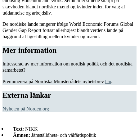
choosing Education and Work. Seminariet stillede skarpt på
skævheden blandt nordiske mænd og kvinder inden for valg af
uddannelse og arbejdsliv.
De nordiske lande rangerer ifølge World Economic Forums Global
Gender Gap Report fortsat allerhøjest blandt verdens lande på
baggrund af ligestilling mellem kvinder og mænd.
Mer information
Intresserad av mer information om nordisk politik och det nordiska
samarbetet?
Prenumerera på Nordiska Ministerrådets nyhetsbrev
här
.
Externa länkar
Nyheten på Norden.org
Text:
NIKK
Ämnen:
Jämställdhets- och välfärdspolitik