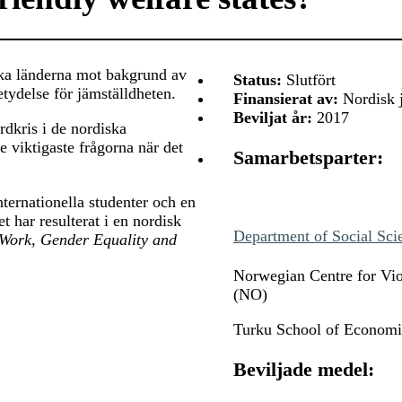
iska länderna mot bakgrund av
Status:
Slutfört
etydelse för jämställdheten.
Finansierat av:
Nordisk j
Beviljat år:
2017
rdkris i de nordiska
de viktigaste frågorna när det
Samarbetsparter:
ternationella studenter och en
t har resulterat i en nordisk
Department of Social Sci
e Work, Gender Equality and
Norwegian Centre for Vio
(NO)
Turku School of Economic
Beviljade medel: