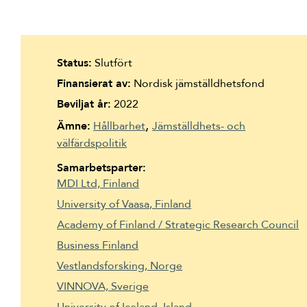
Suomi
Íslenska
Status:
Slutfört
Finansierat av:
Nordisk jämställdhetsfond
Beviljat år:
2022
Ämne:
Hållbarhet
Jämställdhets- och
välfärdspolitik
Samarbetsparter:
MDI Ltd, Finland
University of Vaasa
, Finland
Academy of Finland / Strategic Research Council
Business Finland
Vestlandsforsking
, Norge
VINNOVA, Sverige