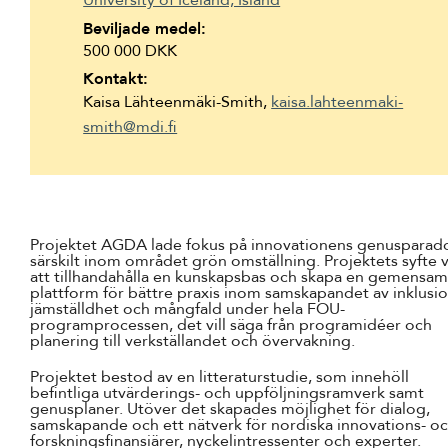
University of Iceland, Island
Beviljade medel:
500 000 DKK
Kontakt:
Kaisa Lähteenmäki-Smith,
kaisa.lahteenmaki-
smith@mdi.fi
Projektet AGDA lade fokus på innovationens genusparad
särskilt inom området grön omställning. Projektets syfte 
att tillhandahålla en kunskapsbas och skapa en gemensam
plattform för bättre praxis inom samskapandet av inklusio
jämställdhet och mångfald under hela FOU-
programprocessen, det vill säga från programidéer och
planering till verkställandet och övervakning.
Projektet bestod av en litteraturstudie, som innehöll
befintliga utvärderings- och uppföljningsramverk samt
genusplaner. Utöver det skapades möjlighet för dialog,
samskapande och ett nätverk för nordiska innovations- o
forskningsfinansiärer, nyckelintressenter och experter.