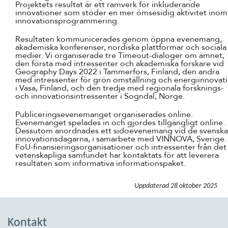
Projektets resultat är ett ramverk för inkluderande
innovationer som stöder en mer ömsesidig aktivitet inom
innovationsprogrammering.
Resultaten kommunicerades genom öppna evenemang,
akademiska konferenser, nordiska plattformar och sociala
medier. Vi organiserade tre Timeout-dialoger om ämnet,
den första med intressenter och akademiska forskare vid
Geography Days
2022 i Tammerfors, Finland, den andra
med intressenter för grön omställning och energiinnovat
i Vasa, Finland, och den tredje med regionala forsknings-
och innovationsintressenter i Sogndal, Norge.
Publiceringsevenemanget organiserades online.
Evenemanget spelades in och gjordes tillgängligt online.
Dessutom anordnades ett sidoevenemang vid de svenska
innovationsdagarna, i samarbete med VINNOVA, Sverige.
FoU-finansieringsorganisationer och intressenter från det
vetenskapliga samfundet har kontaktats för att leverera
resultaten som informativa informationspaket.
Uppdaterad
28 oktober 2025
Kontakt