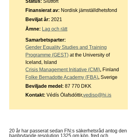
Status:
Slutfört
Suomi
Finansierat av:
Nordisk jämställdhetsfond
Íslenska
Beviljat år:
2021
Ämne:
Lag och rätt
Samarbetsparter:
Gender Equality Studies and Training
Programme (GEST)
at the University of
Iceland, Island
Crisis Management Initiative (CMI)
,
Finland
Folke Bernadotte Academy (FBA)
,
Sverige
Beviljade medel:
87 770 DKK
Kontakt:
Védís Ólafsdóttir,
vediso@hi.is
20 år har passerat sedan FN:s säkerhetsråd antog den
banbrytande resolution 1325 om kön, fred och