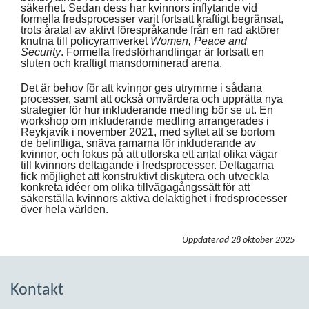
säkerhet. Sedan dess har kvinnors inflytande vid
formella fredsprocesser varit fortsatt kraftigt begränsat,
trots åratal av aktivt förespråkande från en rad aktörer
knutna till policyramverket
Women, Peace and
Security
. Formella fredsförhandlingar är fortsatt en
sluten och kraftigt mansdominerad arena.
Det är behov för att kvinnor ges utrymme i sådana
processer, samt att också omvärdera och upprätta nya
strategier för hur inkluderande medling bör se ut. En
workshop om inkluderande medling arrangerades i
Reykjavík i november 2021, med syftet att se bortom
de befintliga, snäva ramarna för inkluderande av
kvinnor, och fokus på att utforska ett antal olika vägar
till kvinnors deltagande i fredsprocesser. Deltagarna
fick möjlighet att konstruktivt diskutera och utveckla
konkreta idéer om olika tillvägagångssätt för att
säkerställa kvinnors aktiva delaktighet i fredsprocesser
över hela världen.
Uppdaterad
28 oktober 2025
Kontakt