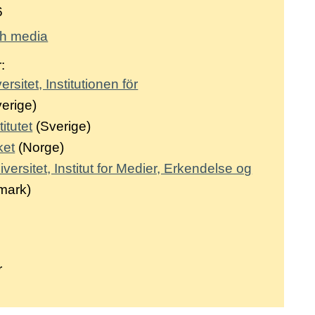
6
ch media
:
sitet, Institutionen för
erige)
itutet
(Sverige)
ket
(Norge)
rsitet, Institut for Medier, Erkendelse og
mark)
:
r