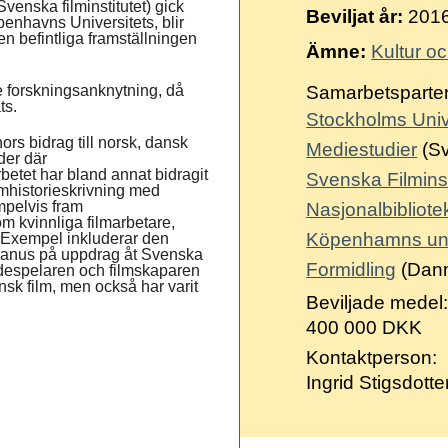
Suomi
venska filminstitutet) gick
Beviljat år:
201
nhavns Universitets, blir
n befintliga framställningen
Íslenska
Ämne:
Kultur o
e forskningsanknytning, då
Samarbetsparter
ts.
Stockholms Univer
ors bidrag till norsk, dansk
Mediestudier
(Sv
der där
etet har bland annat bidragit
Svenska Filminst
lmhistorieskrivning med
mpelvis fram
Nasjonalbibliote
om kvinnliga filmarbetare,
Köpenhamns unive
d. Exempel inkluderar den
 manus på uppdrag åt Svenska
Formidling
(Dan
ådespelaren och filmskaparen
sk film, men också har varit
Beviljade medel
400 000 DKK
Kontaktperson:
Ingrid Stigsdotte