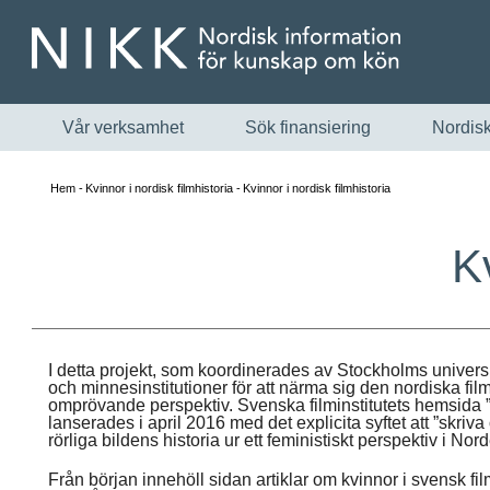
Vår verksamhet
Sök finansiering
Nordisk
Hem
Kvinnor i nordisk filmhistoria
Kvinnor i nordisk filmhistoria
Kv
I detta projekt, som koordinerades av Stockholms univers
och minnesinstitutioner för att närma sig den nordiska filmk
omprövande perspektiv. Svenska filminstitutets hemsida
lanserades i april 2016 med det explicita syftet att ”skri
rörliga bildens historia ur ett feministiskt perspektiv i Nor
Från början innehöll sidan artiklar om kvinnor i svensk fi