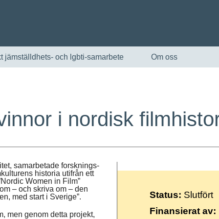
t jämställdhets- och lgbti-samarbete
Om oss
innor i nordisk filmhisto
itet, samarbetade forsknings-
ulturens historia utifrån ett
English
 ”Nordic Women in Film”
va om – och skriva om – den
Status:
Slutfört
den, med start i Sverige”.
Skandinaviska
Finansierat av:
lm, men genom detta projekt,