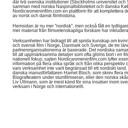
där två svenska institutioner (Stockholms universitet och S
samman med norska Nasjonalbiblioteket och danska Købe
Nordicwomeninfilm.com en plattform för att komplettera de
av norsk och dansk filmhistoria.
Hemsidan är nu mer ”nordisk”, men också fått en tydligar
mer material från filmvetenskapliga forskare har inkludera
Verksamheten har bidragit till att sprida kunskap om kvinn
och svensk film i Norge, Danmark och Sverige, de tre län
partnerorganisationerna är baserade. Det nordiska samarb
till att uppmärksamma detaljer som ofta glöms bort i en fi
nationell fokus; sajten Nordicwomeninfilm.com lyfter exe
information på flera olika språk och från olika perspektiv 
vars verksamhet inte varit begränsad till ett nordiskt lan
danska manusförfattaren Harriet Bloch, som skrev flera
Biografteatern under stumfilmseran, eller den norska sk
Liv Ullmann, som är mest känd för sina insatser inom sven
verksam i Norge och internationellt.