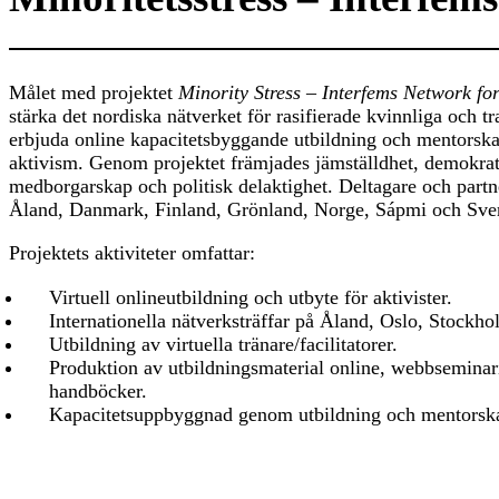
Målet med projektet
Minority Stress – Interfems Network fo
stärka det nordiska nätverket för rasifierade kvinnliga och tr
erbjuda online kapacitets­byggande utbildning och mentorsk
aktivism. Genom projektet främjades jämställdhet, demokrati
medborgarskap och politisk delaktighet. Deltagare och partne
Åland, Danmark, Finland, Grönland, Norge, Sápmi och Sver
Projektets aktiviteter omfattar:
Virtuell onlineutbildning och utbyte för aktivister.
Internationella nätverksträffar på Åland, Oslo, Stockh
Utbildning av virtuella tränare/facilitatorer.
Produktion av utbildningsmaterial online, webbseminari
handböcker.
Kapacitetsuppbyggnad genom utbildning och mentorskap