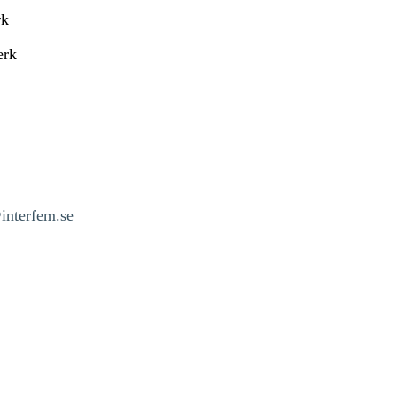
rk
erk
interfem.se