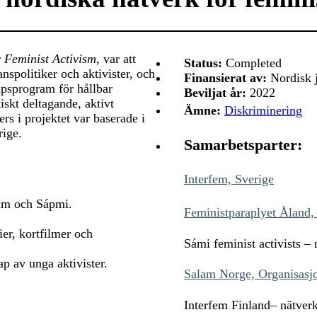
r Feminist Activism
, var att
Status:
Completed
anspolitiker och aktivister, och
Finansierat av:
Nordisk j
apsprogram för hållbar
Beviljat år:
2022
skt deltagande, aktivt
Ämne:
Diskriminering
rs i projektet var baserade i
ige.
Samarbetsparter:
Interfem, Sverige
olm och Sápmi.
Feministparaplyet Åland,
er, kortfilmer och
Sámi feminist activists –
 av unga aktivister.
Salam Norge,
Organisasj
Interfem Finland– nätver