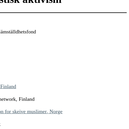
ämställdhetsfond
 Finland
 network
, Finland
on for skeive muslimer
, Norge
k