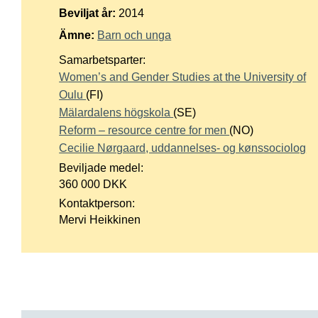
Suomi
Beviljat år:
2014
Ämne:
Barn och unga
Íslenska
Samarbetsparter:
Women’s and Gender Studies at the University of
Oulu
(FI)
Mälardalens högskola
(SE)
Reform – resource centre for men
(NO)
Cecilie Nørgaard, uddannelses- og kønssociolog
Beviljade medel:
360 000 DKK
Kontaktperson:
Mervi Heikkinen