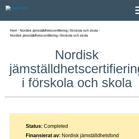
Hem
Nordisk jämställdhetscertifiering i förskola och skola
Nordisk jämställdhetscertifiering i förskola och skola
Nordisk
jämställdhetscertifierin
i förskola och skola
English
Status:
Completed
Skandinaviska
Finansierat av:
Nordisk jämställdhetsfond