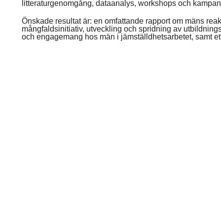
litteraturgenomgång, dataanalys, workshops och kampan
Önskade resultat är: en omfattande rapport om mäns reak
mångfaldsinitiativ, utveckling och spridning av utbildnin
och engagemang hos män i jämställdhetsarbetet, samt ett 