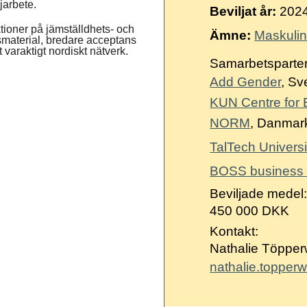
Suomi
jarbete.
Beviljat år:
202
tioner på jämställdhets- och
Íslenska
Ämne:
Maskulini
gsmaterial, bredare acceptans
varaktigt nordiskt nätverk.
Samarbetsparter
Add Gender
, Sv
KUN Centre for E
NORM
, Danmar
TalTech Universi
BOSS business 
Beviljade medel
450 000 DKK
Kontakt:
Nathalie Töpper
nathalie.toppe