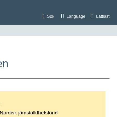
Sök
Language
Lättläst
en
g
Nordisk jämställdhetsfond