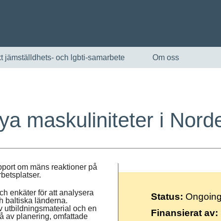
t jämställdhets- och lgbti-samarbete
Om oss
ya maskuliniteter i Nord
apport om mäns reaktioner på
betsplatser.
English
h enkäter för att analysera
Status:
Ongoin
h baltiska länderna.
Skandinaviska
av utbildningsmaterial och en
Finansierat av:
tå av planering, omfattade