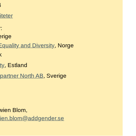
4
teter
:
erige
quality and Diversity
, Norge
k
ty
, Estland
partner North AB
, Sverige
:
wien Blom,
rwien.blom@addgender.se