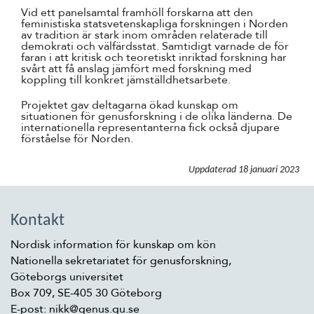
Vid ett panelsamtal framhöll forskarna att den
feministiska statsvetenskapliga forskningen i Norden
av tradition är stark inom områden relaterade till
demokrati och välfärdsstat. Samtidigt varnade de för
faran i att kritisk och teoretiskt inriktad forskning har
svårt att få anslag jämfört med forskning med
koppling till konkret jämställdhetsarbete.
Projektet gav deltagarna ökad kunskap om
situationen för genusforskning i de olika länderna. De
internationella representanterna fick också djupare
förståelse för Norden.
Uppdaterad
18 januari 2023
Kontakt
Nordisk information för kunskap om kön
Nationella sekretariatet för genusforskning,
Göteborgs universitet
Box 709, SE-405 30 Göteborg
E-post: nikk@genus.gu.se