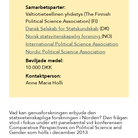
Suomi
Samarbetsparter:
Valtiotieteellinen yhdistys (The Finnish
Íslenska
Political Science Association) (FI)
Dansk Selskab for Statskundskab
(DK)
Norsk statsvitenskapelig forening
(NO)
International Political Science Association
Nordic Political Science Association
Beviljade medel:
10 000 DKK
Kontaktperson:
Anne Maria Holli
Vad kan genusforskningen erbjuda den
statsvetenskapliga forskningen i Norden? Den frågan
stod i fokus under ett panelsamtal vid konferensen
Comparative Perspectives on Political Science and
Gender som hölls i december 2013.