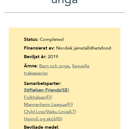
Suomi
Íslenska
Status:
Completed
Finansierat av:
Nordisk jämställdhetsfond
Beviljat år:
2019
Ämne:
Barn och unga
Sexuella
trakasserier
Samarbetsparter:
Stiftelsen Friends(SE)
Folkhälsan(FI)
Mannerheim League(FI)
Child Line/Vaiku Linija(LT)
Heimili og skóli(IS)
Beviljade medel: