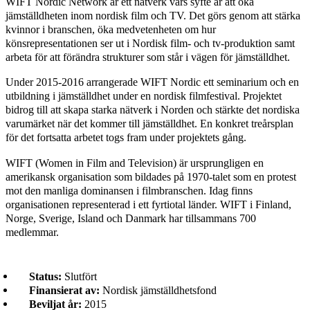
WIFT Nordic Network är ett nätverk vars syfte är att öka
jämställdheten inom nordisk film och TV. Det görs genom att stärka
kvinnor i branschen, öka medvetenheten om hur
könsrepresentationen ser ut i Nordisk film- och tv-produktion samt
arbeta för att förändra strukturer som står i vägen för jämställdhet.
Under 2015-2016 arrangerade WIFT Nordic ett seminarium och en
utbildning i jämställdhet under en nordisk filmfestival. Projektet
bidrog till att skapa starka nätverk i Norden och stärkte det nordiska
varumärket när det kommer till jämställdhet. En konkret treårsplan
för det fortsatta arbetet togs fram under projektets gång.
WIFT (Women in Film and Television) är ursprungligen en
amerikansk organisation som bildades på 1970-talet som en protest
mot den manliga dominansen i filmbranschen. Idag finns
organisationen representerad i ett fyrtiotal länder. WIFT i Finland,
Norge, Sverige, Island och Danmark har tillsammans 700
medlemmar.
Status:
Slutfört
Finansierat av:
Nordisk jämställdhetsfond
Beviljat år:
2015