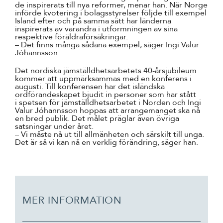
de inspirerats till nya reformer, menar han. När Norge
införde kvotering i bolagsstyrelser följde till exempel
Island efter och på samma sätt har länderna
inspirerats av varandra i utformningen av sina
respektive föräldraförsäkringar.
– Det finns många sådana exempel, säger Ingi Valur
Jóhannsson.
Det nordiska jämställdhetsarbetets 40-årsjubileum
kommer att uppmärksammas med en konferens i
augusti. Till konferensen har det isländska
ordförandeskapet bjudit in personer som har stått
i spetsen för jämställdhetsarbetet i Norden och Ingi
Valur Jóhannsson hoppas att arrangemanget ska nå
en bred publik. Det målet präglar även övriga
satsningar under året.
– Vi måste nå ut till allmänheten och särskilt till unga.
Det är så vi kan nå en verklig förändring, säger han.
MER INFORMATION