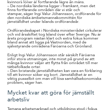
kvinnors löner är fortfarande lägre än mäns.
– De nordiska länderna ligger i framkant, men det
finns fortfarande områden där vi står och
stampar, säger Ingi Valur Jóhannsson, ordförande för
den nordiska ämbetsmannakommittén för
jämställdhet under Islands ordförandeår.
Ordförandeskapet i Nordiska ministerrådet cirkulerar
och vid årsskiftet tog Island över efter Sverige. Nu är
årets program nästan klart och extra fokus kommer
bland annat att ligga på Västnorden, med de
självstyrande områdena Färöarna och Grönland.
Enligt Ingi Valur Jóhannsson står särskilt Färöarna
inför stora utmaningar, inte minst på grund av att
många kvinnor väljer att flytta från området till mer
tätbefolkade orter.
– Den bristande jämställdheten kan vara en förklaring
till att kvinnor söker sig bort. Jämställdhet är en
viktig pusselbit om man vill lösa samhällsekonomiska
problem, säger han.
Mycket kvar att göra för jämställt
arbetsliv
Temana arbetsmarknad och utbildning stod i fokus