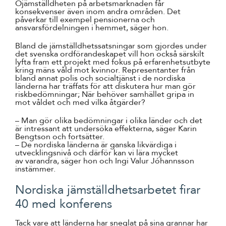
Ojämställdheten på arbetsmarknaden får
konsekvenser även inom andra områden. Det
påverkar till exempel pensionerna och
ansvarsfördelningen i hemmet, säger hon.
Bland de jämställdhetssatsningar som gjordes under
det svenska ordförandeskapet vill hon också särskilt
lyfta fram ett projekt med fokus på erfarenhetsutbyte
kring mäns våld mot kvinnor. Representanter från
bland annat polis och socialtjänst i de nordiska
länderna har träffats för att diskutera hur man gör
riskbedömningar; När behöver samhället gripa in
mot våldet och med vilka åtgärder?
– Man gör olika bedömningar i olika länder och det
är intressant att undersöka effekterna, säger Karin
Bengtson och fortsätter.
– De nordiska länderna är ganska likvärdiga i
utvecklingsnivå och därför kan vi lära mycket
av varandra, säger hon och Ingi Valur Jóhannsson
instämmer.
Nordiska jämställdhetsarbetet firar
40 med konferens
Tack vare att länderna har sneglat på sina grannar har