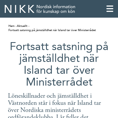
Hem
Aktuellt
Fortsatt satsning på jämställdhet när Island tar över Ministerrådet
Fortsatt satsning på
jämställdhet när
Island tar över
Ministerrådet
Löneskillnader och jämställdhet i
English
Västnorden står i fokus när Island tar
över Nordiska ministerrådets
Skandinaviska
ordförandeklubba. I år fyller det