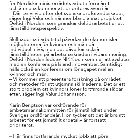
för Nordiska ministerrådets arbete förra året
och ämnena kommer att prioriteras även i år.
– Där tar vi vid efter det svenska ordförandeskapet,
säger Ingi Valur och nämner bland annat projektet
Deltid i Norden, som granskar deltidsarbetet ur ett
jämställdhetsperspektiv.
Skillnaderna i arbetstid påverkar de ekonomiska
möjligheterna för kvinnor och män på
individuell nivå, men det påverkar också
jämställdheten på arbetsmarknaden i vidare mening.
Deltid i Norden leds av NIKK och kommer att avslutas
med en konferens på Island i november. Samtidigt
hålls också en konferens om lönegapet mellan
kvinnor och män.
– Vi kommer att presentera forskning på området
och metoder för att utjämna skillnaderna. Det är ett
stort problem att kvinnors löner fortfarande släpar
efter, säger Ingi Valur Jóhannsson.
Karin Bengtson var ordförande för
ämbetsmannakommittén för jämställdhet under
Sveriges ordförandeår. Hon tycker att det är bra att
arbetet för ett jämställt arbetsliv är fortsatt
prioriterat.
– Här finns fortfarande mycket jobb att göra.