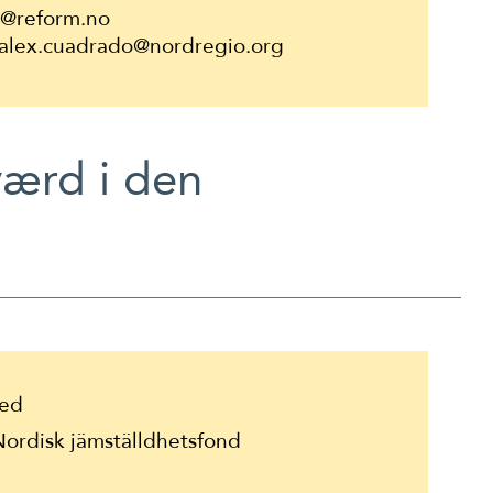
e@reform.no
 alex.cuadrado@nordregio.org
værd i den
ed
ordisk jämställdhetsfond
0