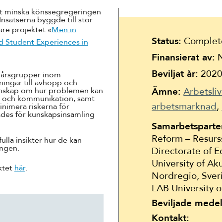
Suomi
att minska könssegregeringen
satserna byggde till stor
Íslenska
are projektet «
Men in
Status:
Complet
d Student Experiences in
Finansierat av:
N
Beviljat år:
202
t årsgrupper inom
ingar till avhopp och
kunskap om hur problemen kan
Ämne:
Arbetsli
al och kommunikation, samt
arbetsmarknad
inimera riskerna för
ades för kunskapsinsamling
Samarbetsparte
Reform – Resurs
ulla insikter hur de kan
ingen.
Directorate of Eq
University of Ak
ktet
här
.
Nordregio, Sver
LAB University 
Beviljade medel
Kontakt: