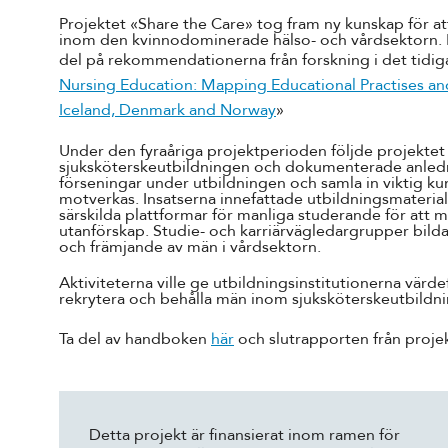
Projektet «Share the Care» tog fram ny kunskap för 
inom den kvinnodominerade hälso- och vårdsektorn. In
del på rekommendationerna från forskning i det tidig
Nursing Education: Mapping Educational Practises an
Iceland, Denmark and Norway
»
Under den fyraåriga projektperioden följde projekte
sjuksköterskeutbildningen och dokumenterade anledn
förseningar under utbildningen och samla in viktig 
motverkas. Insatserna innefattade utbildningsmateri
särskilda plattformar för manliga studerande för att m
utanförskap. Studie- och karriärvägledargrupper bild
och främjande av män i vårdsektorn.
Aktiviteterna ville ge utbildningsinstitutionerna värdef
rekrytera och behålla män inom sjuksköterskeutbildn
Ta del av handboken
här
och slutrapporten från proje
Detta projekt är finansierat inom ramen för