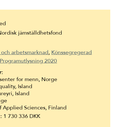
ed
ordisk jämställdhetsfond
0
v och arbetsmarknad
Könssegregerad
Programutlysning 2020
r:
senter for menn, Norge
uality, Island
ureyri
, Island
ige
of Applied Sciences
, Finland
:
1 730 336 DKK