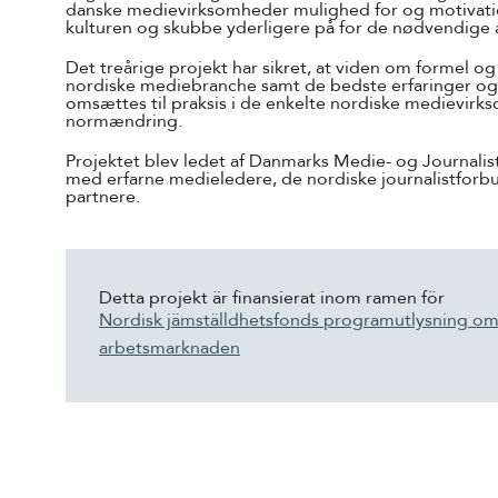
danske medievirksomheder mulighed for og motivatio
kulturen og skubbe yderligere på for de nødvendige
Det treårige projekt har sikret, at viden om formel og 
nordiske mediebranche samt de bedste erfaringer og 
omsættes til praksis i de enkelte nordiske medievirk
normændring.
Projektet blev ledet af Danmarks Medie- og Journalis
med erfarne medieledere, de nordiske journalistforb
partnere.
Detta projekt är finansierat inom ramen för
Nordisk jämställdhetsfonds programutlysning o
arbetsmarknaden