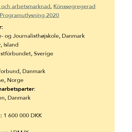
v och arbetsmarknad
Könssegregerad
Programutlysning 2020
r:
 og Journalisthøjskole
, Danmark
y
, Island
istförbundet, Sverige
k
tforbund
, Danmark
ne
, Norge
marbetsparter
:
en
, Danmark
:
1 600 000 DKK