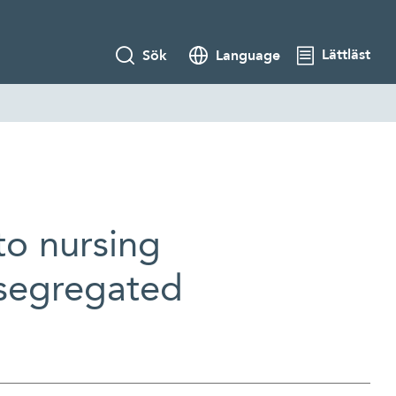
Lättläst
Sök
Language
to nursing
-segregated