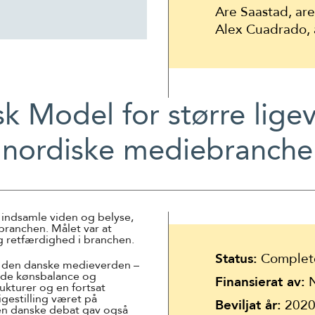
Are Saastad, ar
Alex Cuadrado,
k Model for større lige
nordiske mediebranche
 indsamle viden og belyse,
ranchen. Målet var at
 og retfærdighed i branchen.
Status:
Complet
i den danske medieverden –
nde kønsbalance og
Finansierat av:
N
ukturer og en fortsat
igestilling været på
Beviljat år:
202
en danske debat gav også