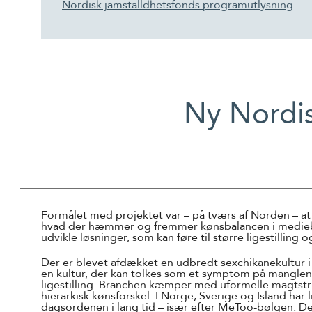
Nordisk jämställdhetsfonds programutlysning
Ny Nordis
Formålet med projektet var – på tværs af Norden – at
hvad der hæmmer og fremmer kønsbalancen i medieb
udvikle løsninger, som kan føre til større ligestilling
Der er blevet afdækket en udbredt sexchikanekultur 
en kultur, der kan tolkes som et symptom på mangle
ligestilling. Branchen kæmper med uformelle magtstr
hierarkisk kønsforskel. I Norge, Sverige og Island har l
dagsordenen i lang tid – især efter MeToo-bølgen. D