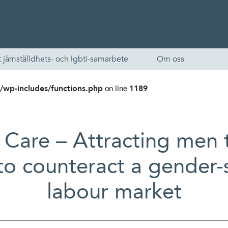
 jämställdhets- och lgbti-samarbete
Om oss
/wp-includes/functions.php
1189
on line
 Care – Attracting men 
to counteract a gender
labour market
English
Skandinaviska