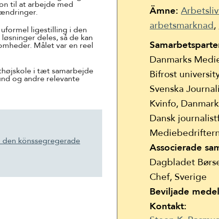
n til at arbejde med
Ämne:
Arbetsli
 ændringer.
arbetsmarknad
uformel ligestilling i den
løsninger deles, så de kan
Samarbetsparte
somheder. Målet var en reel
Danmarks Medie-
thøjskole i tæt samarbejde
Bifrost universit
und og andre relevante
Svenska Journal
Kvinfo, Danmar
Dansk journalis
Mediebedrifter
m den könssegregerade
Associerade sa
Dagbladet Børs
Chef, Sverige
Beviljade medel
Kontakt: