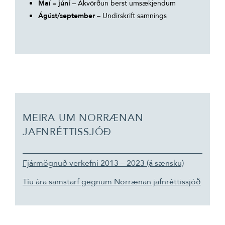
Maí – júní
– Ákvörðun berst umsækjendum
Ágúst/september
– Undirskrift samnings
MEIRA UM NORRÆNAN
JAFNRÉTTISSJÓÐ
Fjármögnuð verkefni 2013 – 2023 (á sænsku)
Tíu ára samstarf gegnum Norrænan jafnréttissjóð