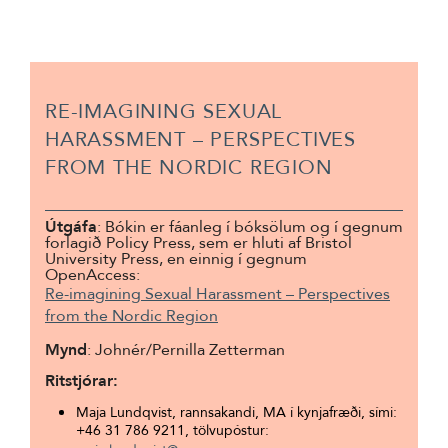
RE-IMAGINING SEXUAL
HARASSMENT – PERSPECTIVES
FROM THE NORDIC REGION
Útgáfa
: Bókin er fáanleg í bóksölum og í gegnum
forlagið Policy Press, sem er hluti af Bristol
University Press, en einnig í gegnum
OpenAccess:
Re-imagining Sexual Harassment – Perspectives
from the Nordic Region
Mynd
:
Johnér
/Pernilla Zetterman
Ritstjórar:
Maja Lundqvist, rannsakandi, MA í kynjafræði, sími:
+46 31 786 9211, tölvupóstur: