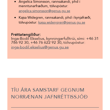
Angelica Simonsson, rannsakandi, phd í
menntunarfræðum, tölvupóstur:
angelica.simonsson@genus.gu.se
Kajsa Widegren, rannsakandi, phd í kynjafræði,
tölvupóstur:
kajsa.widengren@genus.gu.se
Fréttatengiliður:
Inga-Bodil Ekselius, kynningarfulltrúi, sími: +46 31
786 92 30, +46 76 622 92 30, tölvupóstur:
inga-bodil.ekselius@genus.gu.se
TÍU ÁRA SAMSTARF GEGNUM
NORRÆNAN JAFNRÉTTISSJÓÐ