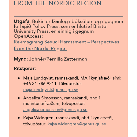
FROM THE NORDIC REGION
Útgáfa
: Bókin er fáanleg í bóksölum og í gegnum
forlagið Policy Press, sem er hluti af Bristol
University Press, en einnig í gegnum
OpenAccess:
Re-imagining Sexual Harassment – Perspectives
from the Nordic Region
Mynd
:
Johnér
/Pernilla Zetterman
Ritstjórar:
Maja Lundqvist, rannsakandi, MA í kynjafræði, sími:
+46 31 786 9211, tölvupóstur:
maja.lundqvist@genus.gu.se
Angelica Simonsson, rannsakandi, phd í
menntunarfræðum, tölvupóstur:
angelica.simonsson@genus.gu.se
Kajsa Widegren, rannsakandi, phd í kynjafræði,
tölvupóstur:
kajsa.widengren@genus.gu.se