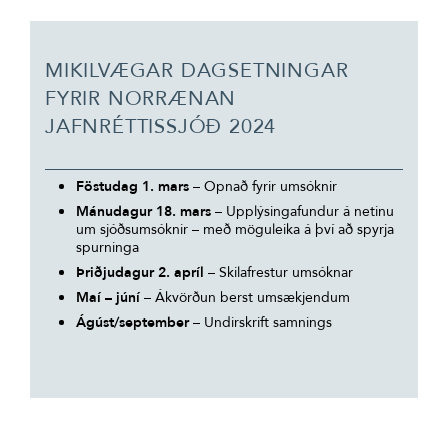
MIKILVÆGAR DAGSETNINGAR
FYRIR NORRÆNAN
JAFNRÉTTISSJÓÐ 2024
Föstudag 1. mars
– Opnað fyrir umsóknir
Mánudagur 18. mars
– Upplýsingafundur á netinu
um sjóðsumsóknir – með möguleika á því að spyrja
spurninga
Þriðjudagur 2. apríl
– Skilafrestur umsóknar
Maí – júní
– Ákvörðun berst umsækjendum
Ágúst/september
– Undirskrift samnings