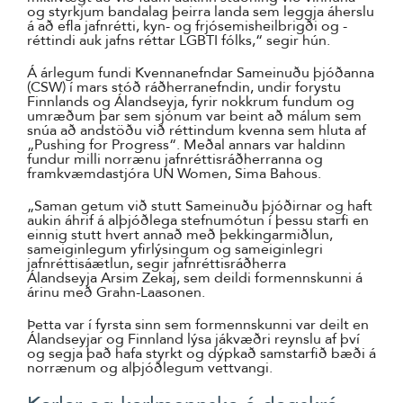
og styrkjum bandalag þeirra landa sem leggja áherslu
á að efla jafnrétti, kyn- og frjósemisheilbrigði og -
réttindi auk jafns réttar LGBTI fólks,“ segir hún.
Á árlegum fundi Kvennanefndar Sameinuðu þjóðanna
(CSW) í mars stóð ráðherranefndin, undir forystu
Finnlands og Álandseyja, fyrir nokkrum fundum og
umræðum þar sem sjónum var beint að málum sem
snúa að andstöðu við réttindum kvenna sem hluta af
„Pushing for Progress“. Meðal annars var haldinn
fundur milli norrænu jafnréttisráðherranna og
framkvæmdastjóra UN Women, Sima Bahous.
„Saman getum við stutt Sameinuðu þjóðirnar og haft
aukin áhrif á alþjóðlega stefnumótun í þessu starfi en
einnig stutt hvert annað með þekkingarmiðlun,
sameiginlegum yfirlýsingum og sameiginlegri
jafnréttisáætlun, segir jafnréttisráðherra
Álandseyja Arsim Zekaj, sem deildi formennskunni á
árinu með Grahn-Laasonen.
Þetta var í fyrsta sinn sem formennskunni var deilt en
Álandseyjar og Finnland lýsa jákvæðri reynslu af því
og segja það hafa styrkt og dýpkað samstarfið bæði á
norrænum og alþjóðlegum vettvangi.