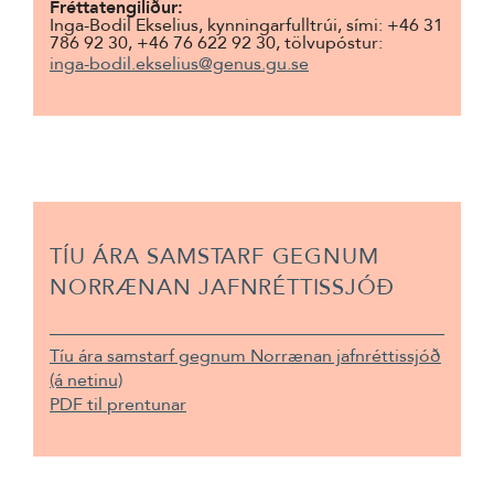
Fréttatengiliður:
Inga-Bodil Ekselius, kynningarfulltrúi, sími: +46 31
786 92 30, +46 76 622 92 30, tölvupóstur:
inga-bodil.ekselius@genus.gu.se
TÍU ÁRA SAMSTARF GEGNUM
NORRÆNAN JAFNRÉTTISSJÓÐ
Tíu ára samstarf gegnum Norrænan jafnréttissjóð
(á netinu)
PDF til prentunar