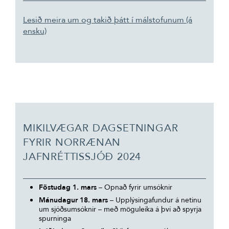
Lesið meira um og takið þátt í málstofunum (á
ensku)
MIKILVÆGAR DAGSETNINGAR
FYRIR NORRÆNAN
JAFNRÉTTISSJÓÐ 2024
Föstudag 1. mars
– Opnað fyrir umsóknir
Mánudagur 18. mars
– Upplýsingafundur á netinu
um sjóðsumsóknir – með möguleika á því að spyrja
spurninga