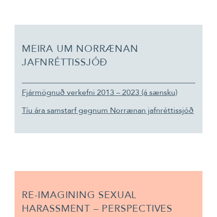
MEIRA UM NORRÆNAN
JAFNRÉTTISSJÓÐ
Fjármögnuð verkefni 2013 – 2023 (á sænsku)
Tíu ára samstarf gegnum Norrænan jafnréttissjóð
RE-IMAGINING SEXUAL
HARASSMENT – PERSPECTIVES