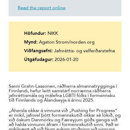
Read the report online
Höfundur:
NIKK
Mynd:
Agaton Strom/norden.org
Viðfangsefni:
Jafnréttis- og velferðarstefna
Útgáfudagur:
2026-01-20
Sanni Grahn-Laasonen, ráðherra almannatrygginga í
Finnlandi, hefur leitt samstarf norrænna ráðherra
jafnréttismála og málefna LGBTI fólks í formennsku
tíð Finnlands og Álandseyja á árinu 2025.
„Áhersla okkar á vinnuna við „Pushing for Progress“
er mikil, jafnvel þótt formennskutíð okkar sé lokið, og
við óskum Danmörku og Færeyjum góðs gengis við
að halda vinnunni áfram í formennskutíð sinni. Það er
mikilvægt að við fáum aukinn stuðning við vinnuna