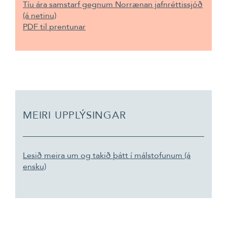
Tíu ára samstarf gegnum Norrænan jafnréttissjóð
(á netinu)
PDF til prentunar
MEIRI UPPLÝSINGAR
Lesið meira um og takið þátt í málstofunum (á
ensku)