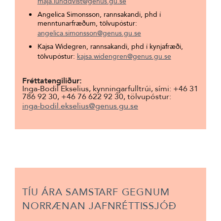
maja.lundqvist@genus.gu.se
Angelica Simonsson, rannsakandi, phd í
menntunarfræðum, tölvupóstur:
angelica.simonsson@genus.gu.se
Kajsa Widegren, rannsakandi, phd í kynjafræði,
tölvupóstur:
kajsa.widengren@genus.gu.se
Fréttatengiliður:
Inga-Bodil Ekselius, kynningarfulltrúi, sími: +46 31
786 92 30, +46 76 622 92 30, tölvupóstur:
inga-bodil.ekselius@genus.gu.se
TÍU ÁRA SAMSTARF GEGNUM
NORRÆNAN JAFNRÉTTISSJÓÐ