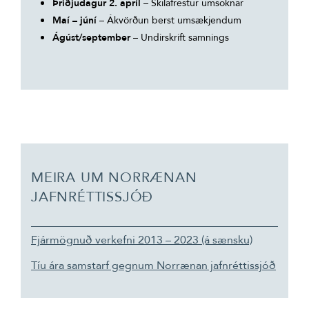
Þriðjudagur 2. apríl
– Skilafrestur umsóknar
Maí – júní
– Ákvörðun berst umsækjendum
Ágúst/september
– Undirskrift samnings
MEIRA UM NORRÆNAN
JAFNRÉTTISSJÓÐ
Fjármögnuð verkefni 2013 – 2023 (á sænsku)
Tíu ára samstarf gegnum Norrænan jafnréttissjóð