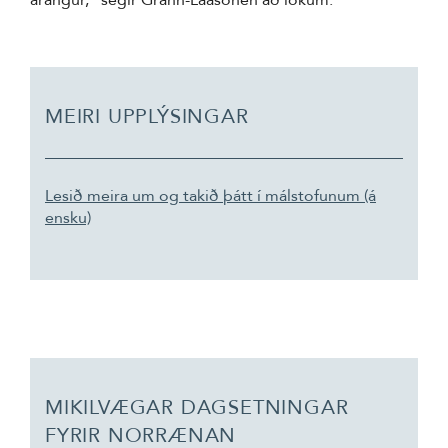
árangur,“ segir Grahn-Laasonen að lokum.
MEIRI UPPLÝSINGAR
Lesið meira um og takið þátt í málstofunum (á
ensku)
MIKILVÆGAR DAGSETNINGAR
FYRIR NORRÆNAN