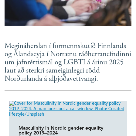
Megináherslan í formennskutíð Finnlands
og Álandseyja í Norrænu ráðherranefndinni
um jafnréttismál og LGBTI á árinu 2025
laut að sterkri sameiginlegri rödd
Norðurlanda á alþjóðavettvangi.
Masculinity in Nordic gender equality
policy 2019–2024