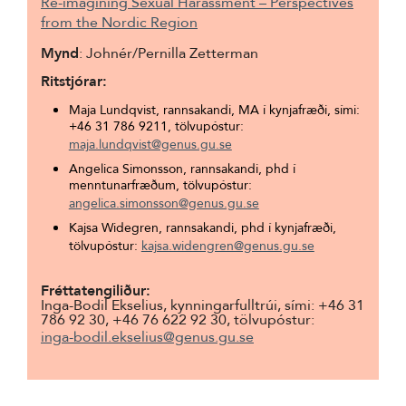
Re-imagining Sexual Harassment – Perspectives
from the Nordic Region
Mynd
:
Johnér
/Pernilla Zetterman
Ritstjórar:
Maja Lundqvist, rannsakandi, MA í kynjafræði, sími:
+46 31 786 9211, tölvupóstur:
maja.lundqvist@genus.gu.se
Angelica Simonsson, rannsakandi, phd í
menntunarfræðum, tölvupóstur:
angelica.simonsson@genus.gu.se
Kajsa Widegren, rannsakandi, phd í kynjafræði,
tölvupóstur:
kajsa.widengren@genus.gu.se
Fréttatengiliður:
Inga-Bodil Ekselius, kynningarfulltrúi, sími: +46 31
786 92 30, +46 76 622 92 30, tölvupóstur:
inga-bodil.ekselius@genus.gu.se