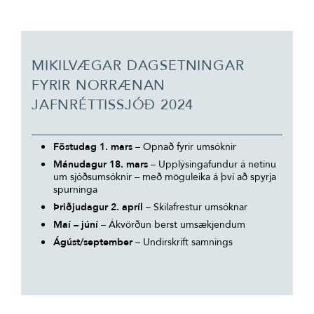
MIKILVÆGAR DAGSETNINGAR
FYRIR NORRÆNAN
JAFNRÉTTISSJÓÐ 2024
Föstudag 1. mars
– Opnað fyrir umsóknir
Mánudagur 18. mars
– Upplýsingafundur á netinu
um sjóðsumsóknir – með möguleika á því að spyrja
spurninga
Þriðjudagur 2. apríl
– Skilafrestur umsóknar
Maí – júní
– Ákvörðun berst umsækjendum
Ágúst/september
– Undirskrift samnings