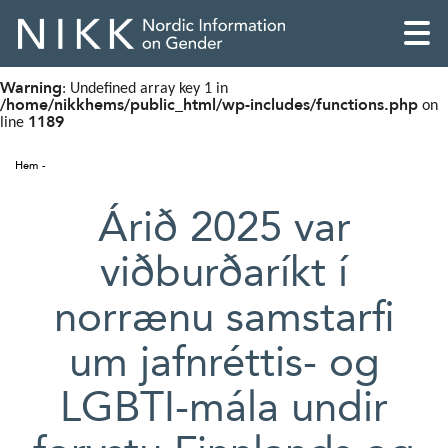
Warning
: Undefined array key 1 in
/home/nikkhems/public_html/wp-includes/functions.php
on
1189
line
Hem
Árið 2025 var
viðburðaríkt í
norrænu samstarfi
um jafnréttis- og
English
LGBTI-mála undir
Skandinaviska