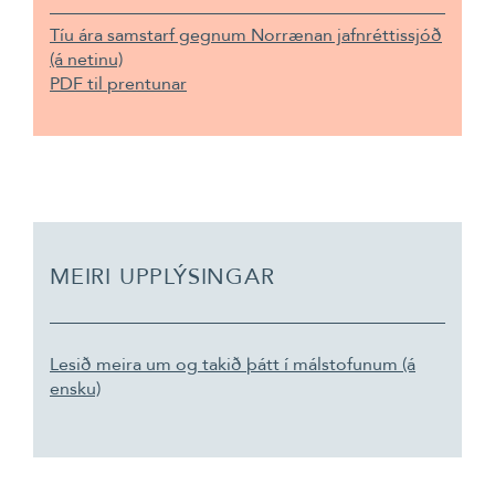
Tíu ára samstarf gegnum Norrænan jafnréttissjóð
(á netinu)
PDF til prentunar
MEIRI UPPLÝSINGAR
Lesið meira um og takið þátt í málstofunum (á
ensku)