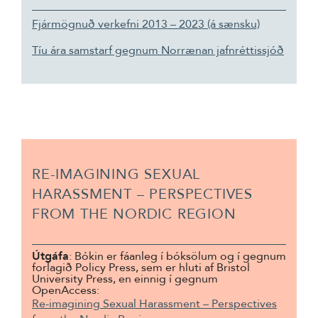
Fjármögnuð verkefni 2013 – 2023 (á sænsku)
Tíu ára samstarf gegnum Norrænan jafnréttissjóð
RE-IMAGINING SEXUAL
HARASSMENT – PERSPECTIVES
FROM THE NORDIC REGION
Útgáfa
: Bókin er fáanleg í bóksölum og í gegnum
forlagið Policy Press, sem er hluti af Bristol
University Press, en einnig í gegnum
OpenAccess:
Re-imagining Sexual Harassment – Perspectives