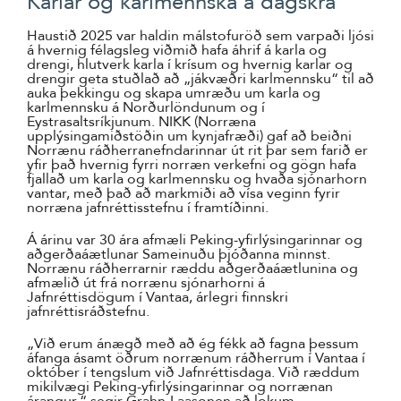
Karlar og karlmennska á dagskrá
Haustið 2025 var haldin málstofuröð sem varpaði ljósi
á hvernig félagsleg viðmið hafa áhrif á karla og
drengi, hlutverk karla í krísum og hvernig karlar og
drengir geta stuðlað að „jákvæðri karlmennsku“ til að
auka þekkingu og skapa umræðu um karla og
karlmennsku á Norðurlöndunum og í
Eystrasaltsríkjunum. NIKK (Norræna
upplýsingamiðstöðin um kynjafræði) gaf að beiðni
Norrænu ráðherranefndarinnar út rit þar sem farið er
yfir það hvernig fyrri norræn verkefni og gögn hafa
fjallað um karla og karlmennsku og hvaða sjónarhorn
vantar, með það að markmiði að vísa veginn fyrir
norræna jafnréttisstefnu í framtíðinni.
Á árinu var 30 ára afmæli Peking-yfirlýsingarinnar og
aðgerðaáætlunar Sameinuðu þjóðanna minnst.
Norrænu ráðherrarnir ræddu aðgerðaáætlunina og
afmælið út frá norrænu sjónarhorni á
Jafnréttisdögum í Vantaa, árlegri finnskri
jafnréttisráðstefnu.
„Við erum ánægð með að ég fékk að fagna þessum
áfanga ásamt öðrum norrænum ráðherrum í Vantaa í
október í tengslum við Jafnréttisdaga. Við ræddum
mikilvægi Peking-yfirlýsingarinnar og norrænan