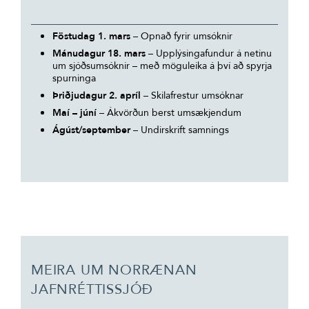
Föstudag 1. mars
– Opnað fyrir umsóknir
Mánudagur 18. mars
– Upplýsingafundur á netinu
um sjóðsumsóknir – með möguleika á því að spyrja
spurninga
Þriðjudagur 2. apríl
– Skilafrestur umsóknar
Maí – júní
– Ákvörðun berst umsækjendum
Ágúst/september
– Undirskrift samnings
MEIRA UM NORRÆNAN
JAFNRÉTTISSJÓÐ