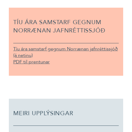
TÍU ÁRA SAMSTARF GEGNUM
NORRÆNAN JAFNRÉTTISSJÓÐ
Tíu ára samstarf gegnum Norrænan jafnréttissjóð
(á netinu)
PDF til prentunar
MEIRI UPPLÝSINGAR