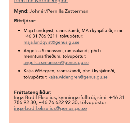
from the Nordic Region
Mynd
:
Johnér
/Pernilla Zetterman
Ritstjórar:
Maja Lundqvist, rannsakandi, MA í kynjafræði, sími:
+46 31 786 9211, tölvupóstur:
maja.lundqvist@genus.gu.se
Angelica Simonsson, rannsakandi, phd í
menntunarfræðum, tölvupóstur:
angelica.simonsson@genus.gu.se
Kajsa Widegren, rannsakandi, phd í kynjafræði,
tölvupóstur:
kajsa.widengren@genus.gu.se
Fréttatengiliður:
Inga-Bodil Ekselius, kynningarfulltrúi, sími: +46 31
786 92 30, +46 76 622 92 30, tölvupóstur:
inga-bodil.ekselius@genus.gu.se