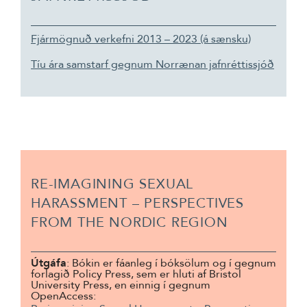
Fjármögnuð verkefni 2013 – 2023 (á sænsku)
Tíu ára samstarf gegnum Norrænan jafnréttissjóð
RE-IMAGINING SEXUAL
HARASSMENT – PERSPECTIVES
FROM THE NORDIC REGION
Útgáfa
: Bókin er fáanleg í bóksölum og í gegnum
forlagið Policy Press, sem er hluti af Bristol
University Press, en einnig í gegnum
OpenAccess: