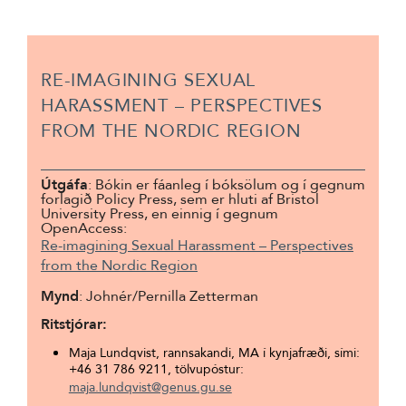
RE-IMAGINING SEXUAL
HARASSMENT – PERSPECTIVES
FROM THE NORDIC REGION
Útgáfa
: Bókin er fáanleg í bóksölum og í gegnum
forlagið Policy Press, sem er hluti af Bristol
University Press, en einnig í gegnum
OpenAccess:
Re-imagining Sexual Harassment – Perspectives
from the Nordic Region
Mynd
:
Johnér
/Pernilla Zetterman
Ritstjórar:
Maja Lundqvist, rannsakandi, MA í kynjafræði, sími:
+46 31 786 9211, tölvupóstur:
maja.lundqvist@genus.gu.se