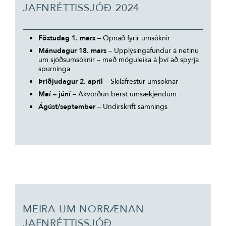
JAFNRÉTTISSJÓÐ 2024
Föstudag 1. mars
– Opnað fyrir umsóknir
Mánudagur 18. mars
– Upplýsingafundur á netinu
um sjóðsumsóknir – með möguleika á því að spyrja
spurninga
Þriðjudagur 2. apríl
– Skilafrestur umsóknar
Maí – júní
– Ákvörðun berst umsækjendum
Ágúst/september
– Undirskrift samnings
MEIRA UM NORRÆNAN
JAFNRÉTTISSJÓÐ