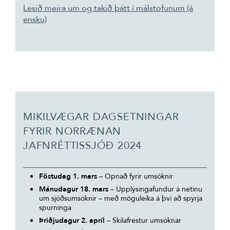
Lesið meira um og takið þátt í málstofunum (á
ensku)
MIKILVÆGAR DAGSETNINGAR
FYRIR NORRÆNAN
JAFNRÉTTISSJÓÐ 2024
Föstudag 1. mars
– Opnað fyrir umsóknir
Mánudagur 18. mars
– Upplýsingafundur á netinu
um sjóðsumsóknir – með möguleika á því að spyrja
spurninga
Þriðjudagur 2. apríl
– Skilafrestur umsóknar