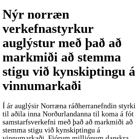
Nýr norræn
verkefnastyrkur
auglýstur með það að
markmiði að stemma
stigu við kynskiptingu á
vinnumarkaði
Í ár auglýsir Norræna ráðherranefndin styrki
til aðila inna Norðurlandanna til koma á fót
samstarfsverkefni með það að markmiði að
stemma stigu við kynskiptingu á
vinnumarkaði. Fjórum milljónum danskra