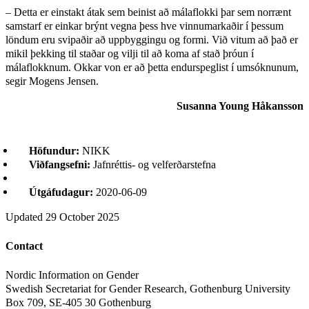
– Detta er einstakt átak sem beinist að málaflokki þar sem norrænt
samstarf er einkar brýnt vegna þess hve vinnumarkaðir í þessum
löndum eru svipaðir að uppbyggingu og formi. Við vitum að það er
mikil þekking til staðar og vilji til að koma af stað þróun í
málaflokknum. Okkar von er að þetta endurspeglist í umsóknunum,
segir Mogens Jensen.
Susanna Young Håkansson
Höfundur:
NIKK
Viðfangsefni:
Jafnréttis- og velferðarstefna
Útgáfudagur:
2020-06-09
Updated
29 October 2025
Contact
Nordic Information on Gender
Swedish Secretariat for Gender Research, Gothenburg University
Box 709, SE-405 30 Gothenburg