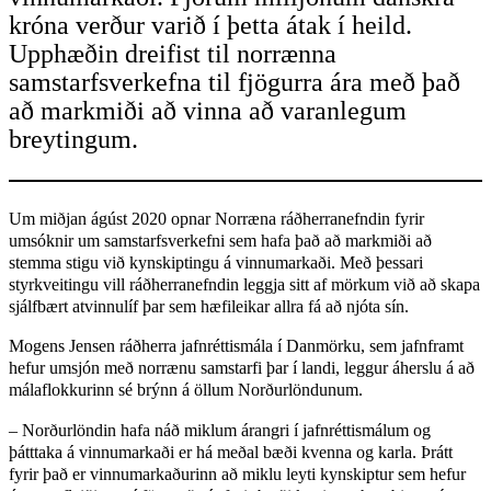
króna verður varið í þetta átak í heild.
Upphæðin dreifist til norrænna
samstarfsverkefna til fjögurra ára með það
að markmiði að vinna að varanlegum
breytingum.
Um miðjan ágúst 2020 opnar Norræna ráðherranefndin fyrir
umsóknir um samstarfsverkefni sem hafa það að markmiði að
stemma stigu við kynskiptingu á vinnumarkaði. Með þessari
styrkveitingu vill ráðherranefndin leggja sitt af mörkum við að skapa
sjálfbært atvinnulíf þar sem hæfileikar allra fá að njóta sín.
Mogens Jensen ráðherra jafnréttismála í Danmörku, sem jafnframt
hefur umsjón með norrænu samstarfi þar í landi, leggur áherslu á að
málaflokkurinn sé brýnn á öllum Norðurlöndunum.
– ­Norðurlöndin hafa náð miklum árangri í jafnréttismálum og
þátttaka á vinnumarkaði er há meðal bæði kvenna og karla. Þrátt
fyrir það er vinnumarkaðurinn að miklu leyti kynskiptur sem hefur