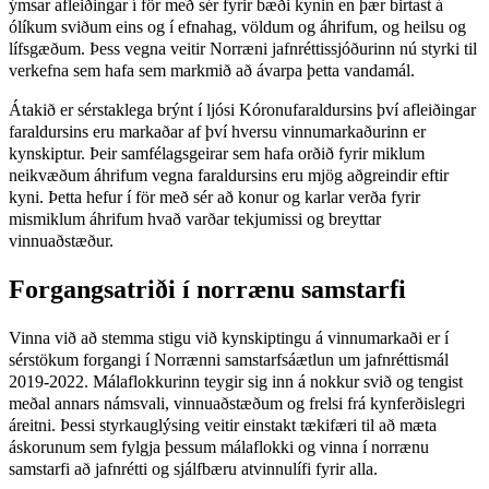
ýmsar afleiðingar í för með sér fyrir bæði kynin en þær birtast á
ólíkum sviðum eins og í efnahag, völdum og áhrifum, og heilsu og
lífsgæðum. Þess vegna veitir Norræni jafnréttissjóðurinn nú styrki til
verkefna sem hafa sem markmið að ávarpa þetta vandamál.
Átakið er sérstaklega brýnt í ljósi Kóronufaraldursins því afleiðingar
faraldursins eru markaðar af því hversu vinnumarkaðurinn er
kynskiptur. Þeir samfélagsgeirar sem hafa orðið fyrir miklum
neikvæðum áhrifum vegna faraldursins eru mjög aðgreindir eftir
kyni. Þetta hefur í för með sér að konur og karlar verða fyrir
mismiklum áhrifum hvað varðar tekjumissi og breyttar
vinnuaðstæður.
Forgangsatriði í norrænu samstarfi
Vinna við að stemma stigu við kynskiptingu á vinnumarkaði er í
sérstökum forgangi í Norrænni samstarfsáætlun um jafnréttismál
2019-2022. Málaflokkurinn teygir sig inn á nokkur svið og tengist
meðal annars námsvali, vinnuaðstæðum og frelsi frá kynferðislegri
áreitni. Þessi styrkauglýsing veitir einstakt tækifæri til að mæta
áskorunum sem fylgja þessum málaflokki og vinna í norrænu
samstarfi að jafnrétti og sjálfbæru atvinnulífi fyrir alla.