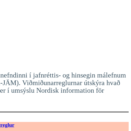
fndinni í jafnréttis- og hinsegin málefnum
-JÄM). Viðmiðunarreglurnar útskýra hvað
r í umsýslu Nordisk information för
reglur