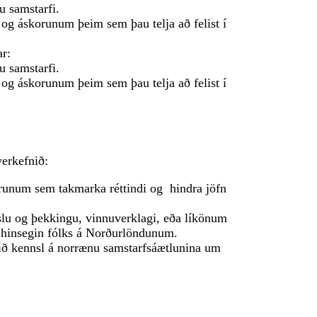
u samstarfi.
 og áskorunum þeim sem þau telja að felist í
ar:
u samstarfi.
 og áskorunum þeim sem þau telja að felist í
verkefnið:
unum sem takmarka réttindi og hindra jöfn
lu og þekkingu, vinnuverklagi, eða líkönum
ri hinsegin fólks á Norðurlöndunum.
ið kennsl á norrænu samstarfsáætlunina um