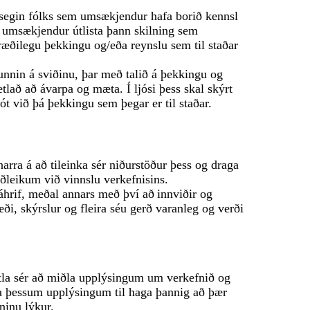
gin fólks sem umsækjendur hafa borið kennsl
 umsækjendur útlista þann skilning sem
æðilegu þekkingu og/eða reynslu sem til staðar
unnin á sviðinu, þar með talið á þekkingu og
að að ávarpa og mæta. Í ljósi þess skal skýrt
t við þá þekkingu sem þegar er til staðar.
ra á að tileinka sér niðurstöður þess og draga
iðleikum við vinnslu verkefnisins.
áhrif, meðal annars með því að innviðir og
æði, skýrslur og fleira séu gerð varanleg og verði
tla sér að miðla upplýsingum um verkefnið og
da þessum upplýsingum til haga þannig að þær
ninu lýkur.