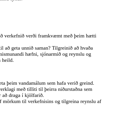
r að verkefnið verði framkvæmt með þeim hætti
il að geta unnið saman? Tilgreinið að hvaða
 mismunandi hæfni, sjónarmið og reynslu og
 heild.
mæta þeim vandamálum sem hafa verið greind.
rklagi með tilliti til þeirra niðurstaðna sem
 að draga í kjölfarið.
 mörkum til verkefnisins og tilgreina reynslu af