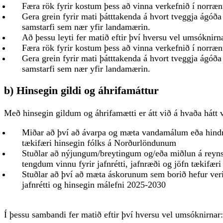
Færa rök fyrir kostum þess að vinna verkefnið í norræn
Gera grein fyrir mati þátttakenda á hvort tveggja ágóða
samstarfi sem nær yfir landamærin.
Að þessu leyti fer matið eftir því hversu vel umsóknirn
Færa rök fyrir kostum þess að vinna verkefnið í norræn
Gera grein fyrir mati þátttakenda á hvort tveggja ágóða
samstarfi sem nær yfir landamærin.
b) Hinsegin gildi og áhrifamáttur
Með hinsegin gildum og áhrifamætti er átt við á hvaða hátt 
Miðar að því að ávarpa og mæta vandamálum eða hindr
tækifæri hinsegin fólks á Norðurlöndunum
Stuðlar að nýjungum/breytingum og/eða miðlun á reyns
tengdum vinnu fyrir jafnrétti, jafnræði og jöfn tækifæ
Stuðlar að því að mæta áskorunum sem borið hefur ver
jafnrétti og hinsegin málefni 2025-2030
Í þessu sambandi fer matið eftir því hversu vel umsóknirnar: