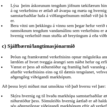
Lýsa þeim áskorunum tengdum jöfnum tækifærum hinse
á og verkefninu er ætlað að ávarpa og mæta og hvernig
samstarfsaðilar hafa á viðfangsefnunum miðað við þá fr
er.
Bera vitni um þekkingu á vinnu sem þegar hefur verið 
rannsóknum tengdum vandamálinu sem verkefninu er ætl
hvernig verkefnið mun stuðla að breytingum á eða viðbó
c) Sjálfbærni/langtímasjónarmið
Þróun og framkvæmd verkefnisins opnar möguleika annar
lærdóm af hvort tveggja árangri sem náðst hefur og erf
Vænst er þess að niðurstöður og framlög hafi varanleg 
afurðir verkefnisins eins og til dæmis tengslanet, vefsv
aðgengileg viðeigandi markhópum.
Að þessu leyti miðast mat umsókna við það hversu vel þær:
Skýra hvernig og til hvaða markhópa samstarfsaðilar æ
niðurstöður þess. Sömuleiðis hvernig áætlað er að hal
séu aðgengilegar viðeigandi markhópum eftir að verkef