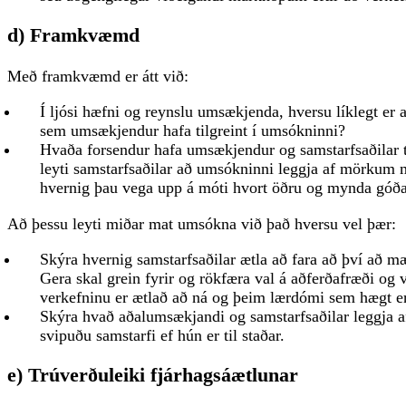
d) Framkvæmd
Með framkvæmd er átt við:
Í ljósi hæfni og reynslu umsækjenda, hversu líklegt e
sem umsækjendur hafa tilgreint í umsókninni?
Hvaða forsendur hafa umsækjendur og samstarfsaðilar t
leyti samstarfsaðilar að umsókninni leggja af mörkum
hvernig þau vega upp á móti hvort öðru og mynda góða
Að þessu leyti miðar mat umsókna við það hversu vel þær:
Skýra hvernig samstarfsaðilar ætla að fara að því að 
Gera skal grein fyrir og rökfæra val á aðferðafræði og ve
verkefninu er ætlað að ná og þeim lærdómi sem hægt er
Skýra hvað aðalumsækjandi og samstarfsaðilar leggja af
svipuðu samstarfi ef hún er til staðar.
e) Trúverðuleiki fjárhagsáætlunar