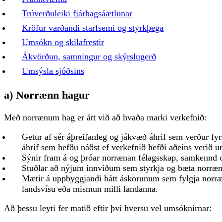
Trúverðuleiki fjárhagsáætlunar
Kröfur varðandi starfsemi og styrkþega
Umsókn og skilafrestir
Ákvörðun, samningur og skýrslugerð
Umsýsla sjóðsins
a) Norrænn hagur
Með norrænum hag er átt við að hvaða marki verkefnið:
Getur af sér áþreifanleg og jákvæð áhrif sem verður fyri
áhrif sem hefðu náðst ef verkefnið hefði aðeins verið 
Sýnir fram á og þróar norrænan félagsskap, samkennd 
Stuðlar að nýjum innviðum sem styrkja og bæta norræ
Mætir á uppbyggjandi hátt áskorunum sem fylgja norræ
landsvísu eða mismun milli landanna.
Að þessu leyti fer matið eftir því hversu vel umsóknirnar: