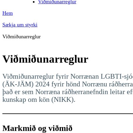
Viðmiðunarreglur
Hem
Sækja um styrki
Viðmiðunarreglur
Viðmiðunarreglur
Viðmiðunarreglur fyrir Norrænan LGBTI-sjóð
(ÄK-JÄM) 2024 fyrir hönd Norrænu ráðherra
það er sem Norræna ráðherranefndin leitar e
kunskap om kön (NIKK).
Markmið og viðmið