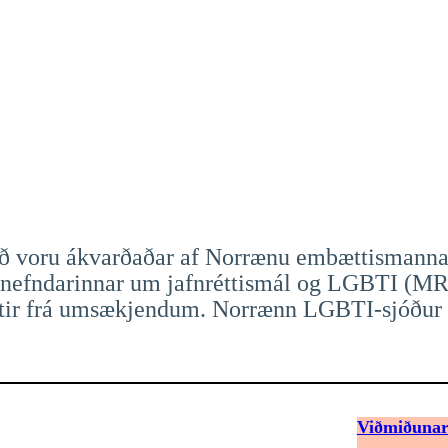
 voru ákvarðaðar af Norrænu embættismannane
nefndarinnar um jafnréttismál og LGBTI (MR
ftir frá umsækjendum. Norrænn LGBTI-sjóður e
Viðmiðunar