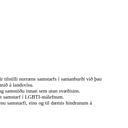
r tilstilli norræns samstarfs í samanburði við þau
unnið á landsvísu.
og samstöðu innan sem utan svæðisins.
nt samstarf í LGBTI-málefnum.
nu samstarfi, eins og til dæmis hindrunum á