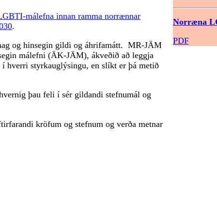
LGBTI-málefna innan ramma norrænnar
Norræna LG
2030
.
PDF
an hag og hinsegin gildi og áhrifamátt. MR-JÄM
nsegin málefni (ÄK-JÄM), ákveðið að leggja
 í hverri styrkauglýsingu, en slíkt er þá metið
hvernig þau feli í sér gildandi stefnumál og
eftirfarandi kröfum og stefnum og verða metnar