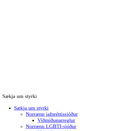
Sækja um styrki
Sækja um styrki
Norrænn jafnréttissjóður
Viðmiðunarreglur
Norrænn LGBTI-sjóður