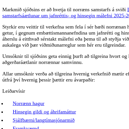
Markmið sjóðsins er að hvetja til norræns samstarfs á sviði
samstarfsáætlunar um jafnréttis- og hinsegin málefni 2025-
Styrkir eru veittir til verkefna sem fela í sér bæði norræn
getur, í gegnum embættismannanefndina um jafnrétti og hi
áherslu á eitthvað sérstakt málefni eða þema til að styðja við
aukalega við þær viðmiðunarreglur sem hér eru tilgreindar.
Umsóknir til sjóðsins geta einnig þurft að tilgreina hvort og 
aðgerðaráætlanir norrænnar samvinnu.
Allar umsóknir verða að tilgreina hvernig verkefnið mætir 
útfrá því hvernig þessir þættir eru ávarpaðir:
Leiðarvísir
Norrænn hagur
Hinsegin gildi og áhrifamáttur
Sjálfbærni/langtímasjónarmið
Framkvæmd