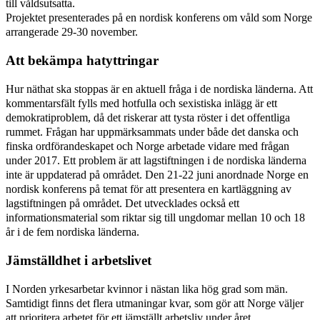
till våldsutsatta.
Projektet presenterades på en nordisk konferens om våld som Norge
arrangerade 29-30 november.
Att bekämpa hatyttringar
Hur näthat ska stoppas är en aktuell fråga i de nordiska länderna. Att
kommentarsfält fylls med hotfulla och sexistiska inlägg är ett
demokratiproblem, då det riskerar att tysta röster i det offentliga
rummet. Frågan har uppmärksammats under både det danska och
finska ordförandeskapet och Norge arbetade vidare med frågan
under 2017. Ett problem är att lagstiftningen i de nordiska länderna
inte är uppdaterad på området. Den 21-22 juni anordnade Norge en
nordisk konferens på temat för att presentera en kartläggning av
lagstiftningen på området. Det utvecklades också ett
informationsmaterial som riktar sig till ungdomar mellan 10 och 18
år i de fem nordiska länderna.
Jämställdhet i arbetslivet
I Norden yrkesarbetar kvinnor i nästan lika hög grad som män.
Samtidigt finns det flera utmaningar kvar, som gör att Norge väljer
att prioritera arbetet för ett jämställt arbetsliv under året.