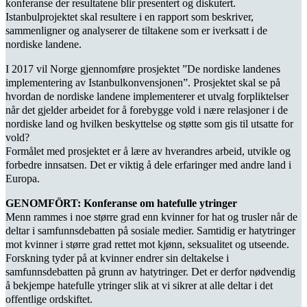
konferanse der resultatene blir presentert og diskutert.
Istanbulprojektet skal resultere i en rapport som beskriver,
sammenligner og analyserer de tiltakene som er iverksatt i de
nordiske landene.
I 2017 vil Norge gjennomføre prosjektet ”De nordiske landenes
implementering av Istanbulkonvensjonen”. Prosjektet skal se på
hvordan de nordiske landene implementerer et utvalg forpliktelser
når det gjelder arbeidet for å forebygge vold i nære relasjoner i de
nordiske land og hvilken beskyttelse og støtte som gis til utsatte for
vold?
Formålet med prosjektet er å lære av hverandres arbeid, utvikle og
forbedre innsatsen. Det er viktig å dele erfaringer med andre land i
Europa.
GENOMFÖRT: Konferanse om hatefulle ytringer
Menn rammes i noe større grad enn kvinner for hat og trusler når de
deltar i samfunnsdebatten på sosiale medier. Samtidig er hatytringer
mot kvinner i større grad rettet mot kjønn, seksualitet og utseende.
Forskning tyder på at kvinner endrer sin deltakelse i
samfunnsdebatten på grunn av hatytringer. Det er derfor nødvendig
å bekjempe hatefulle ytringer slik at vi sikrer at alle deltar i det
offentlige ordskiftet.