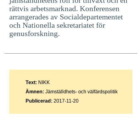
jämställdhetens roll för tillväxt och en
Suomi
rättvis arbetsmarknad. Konferensen
arrangerades av Socialdepartementet
Íslenska
och Nationella sekretariatet för
genusforskning.
Text:
NIKK
Ämnen:
Jämställdhets- och välfärdspolitik
Publicerad:
2017-11-20