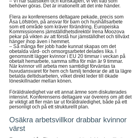
– Vi har statistiken och kunskapen, vi vet vad som
behöver göras. Det är irrationellt att det inte händer.
Flera av konferensens deltagare pekade, precis som
Åsa Löfström, på ansvar för barn och hushållsarbete
som ett område som kräver förändring. Europeiska
Kommissionens jämställdhetsdirektör Irena Moozova
pekar på vikten av att förstå hur jämställdhet och tillväxt
hänger ihop även i hemmet.
– Så många fler jobb hade kunnat skapas om det
obetalda vård- och omsorgsarbetet delades lika. I
genomsnitt lägger kvinnor i EU 20 timmar i veckan på
obetalt hemarbete, samma siffra för män är 9 timmar.
När kvinnor vill arbeta men samtidigt förväntas ta
huvudansvaret för hem och familj tenderar de att ta lägre
betalda deltidsarbeten, vilket direkt leder till ökade
löneskillnader mellan könen.
Föräldraledighet var ett annat ämne som diskuterades
intensivt. Konferensens deltagare var överens om att det
är viktigt att fler män tar ut föräldraledighet, både på ett
personligt och på ett strukturellt plan.
Osäkra arbetsvillkor drabbar kvinnor
värst