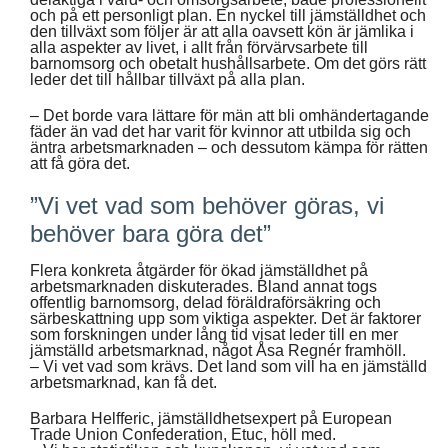
och på ett personligt plan. En nyckel till jämställdhet och
den tillväxt som följer är att alla oavsett kön är jämlika i
alla aspekter av livet, i allt från förvärvsarbete till
barnomsorg och obetalt hushållsarbete. Om det görs rätt
leder det till hållbar tillväxt på alla plan.
– Det borde vara lättare för män att bli omhändertagande
fäder än vad det har varit för kvinnor att utbilda sig och
äntra arbetsmarknaden – och dessutom kämpa för rätten
att få göra det.
”Vi vet vad som behöver göras, vi
behöver bara göra det”
Flera konkreta åtgärder för ökad jämställdhet på
arbetsmarknaden diskuterades. Bland annat togs
offentlig barnomsorg, delad föräldraförsäkring och
särbeskattning upp som viktiga aspekter. Det är faktorer
som forskningen under lång tid visat leder till en mer
jämställd arbetsmarknad, något Åsa Regnér framhöll.
– Vi vet vad som krävs. Det land som vill ha en jämställd
arbetsmarknad, kan få det.
Barbara Helfferic, jämställdhetsexpert på European
Trade Union Confederation, Etuc, höll med.