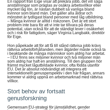
En rapport från Eige visar att prekära jobb, det vill säga
anställningar som präglas av osäkra arbetsvillkor eller
mycket låg lön, är nästan dubbelt så vanliga bland
kvinnor som bland män. Det gäller alla åldrar och
mönstret är tydligast bland personer med låg utbildning.
– Många kvinnor är alltid i riskzonen. Det är ett stort
problem inte bara för att vi inte tar tillvara på deras
potential, utan också för att de ständigt lever i osäkerhet
och i risk för fattigdom, säger Virginia Langbakk, direktör
för Eige.
Hon påpekade att för att få till stånd rättvisa jobb krävs
rättvisa arbetsförhållanden, men åtgärder måste också ta
i beaktande de många människor som aldrig har arbetat.
– I EU finns sex miljoner kvinnor och två miljoner män
som aldrig har haft en anställning. Till den gruppen hör
främst mycket lågutbildade kvinnor, ofta födda utanför
EU. Det är absolut nödvändigt att integrera ett
intersektionellt genusperspektiv i den här frågan, annars
kommer vi aldrig uppnå en arbetsmarknad med rättvisa
villkor.
Stort behov av fortsatt
genusforskning
Gemensam EU-strategi för jämställdhet, gender