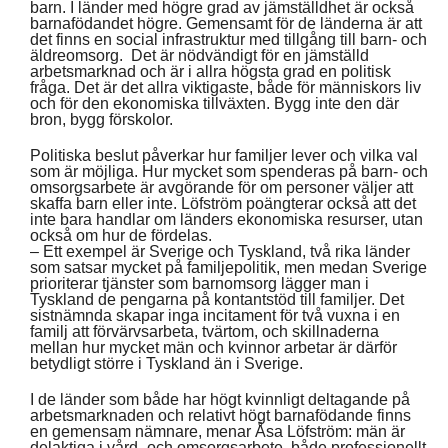
barn. I länder med högre grad av jämställdhet är också
barnafödandet högre. Gemensamt för de länderna är att
det finns en social infrastruktur med tillgång till barn- och
äldreomsorg. Det är nödvändigt för en jämställd
arbetsmarknad och är i allra högsta grad en politisk
fråga. Det är det allra viktigaste, både för människors liv
och för den ekonomiska tillväxten. Bygg inte den där
bron, bygg förskolor.
Politiska beslut påverkar hur familjer lever och vilka val
som är möjliga. Hur mycket som spenderas på barn- och
omsorgsarbete är avgörande för om personer väljer att
skaffa barn eller inte. Löfström poängterar också att det
inte bara handlar om länders ekonomiska resurser, utan
också om hur de fördelas.
– Ett exempel är Sverige och Tyskland, två rika länder
som satsar mycket på familjepolitik, men medan Sverige
prioriterar tjänster som barnomsorg lägger man i
Tyskland de pengarna på kontantstöd till familjer. Det
sistnämnda skapar inga incitament för två vuxna i en
familj att förvärvsarbeta, tvärtom, och skillnaderna
mellan hur mycket män och kvinnor arbetar är därför
betydligt större i Tyskland än i Sverige.
I de länder som både har högt kvinnligt deltagande på
arbetsmarknaden och relativt högt barnafödande finns
en gemensam nämnare, menar Åsa Löfström: män är
delaktiga i vård- och omsorgsarbete, både professionellt