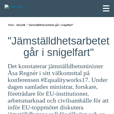
Hem
Aktuellt
"Jämställdhetsarbetet går i snigelfart"
"Jämställdhetsarbetet
går i snigelfart"
Det konstaterar jämställdhetsminister
Åsa Regnér i sitt välkomsttal på
konferensen #
Equalityworks17
. Under
dagen samlades ministrar, forskare,
företrädare för EU-institutioner,
English
arbetsmarknad och civilsamhälle för att
inför EU-toppmötet diskutera
Skandinaviska