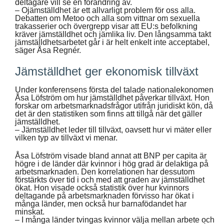
deltagare vill se en förändring av.
– Ojämställdhet är ett allvarligt problem för oss alla.
Debatten om Metoo och alla som vittnar om sexuella
trakasserier och övergrepp visar att EU:s befolkning
kräver jämställdhet och jämlika liv. Den långsamma takt
jämställdhetsarbetet går i är helt enkelt inte acceptabel,
säger Åsa Regnér.
Jämställdhet ger ekonomisk tillväxt
Under konferensens första del talade nationalekonomen
Åsa Löfström om hur jämställdhet påverkar tillväxt. Hon
forskar om arbetsmarknadsfrågor utifrån juridiskt kön, då
det är den statistiken som finns att tillgå när det gäller
jämställdhet.
– Jämställdhet leder till tillväxt, oavsett hur vi mäter eller
vilken typ av tillväxt vi menar.
Åsa Löfström visade bland annat att BNP per capita är
högre i de länder där kvinnor i hög grad är delaktiga på
arbetsmarknaden. Den korrelationen har dessutom
förstärkts över tid i och med att graden av jämställdhet
ökat. Hon visade också statistik över hur kvinnors
deltagande på arbetsmarknaden förvisso har ökat i
många länder, men också hur barnafödandet har
minskat.
– I många länder tvingas kvinnor välja mellan arbete och