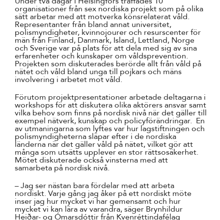
Under två dagar i Helsingfors träffades 10
organisationer från sex nordiska projekt som på olika
sätt arbetar med att motverka könsrelaterat våld.
Representanter från bland annat universitet,
polismyndigheter, kvinnojourer och resurscenter för
män från Finland, Danmark, Island, Lettland, Norge
och Sverige var på plats för att dela med sig av sina
erfarenheter och kunskaper om våldsprevention.
Projekten som diskuterades berörde allt från våld på
nätet och våld bland unga till pojkars och mäns
involvering i arbetet mot våld.
Förutom projektpresentationer arbetade deltagarna i
workshops för att diskutera olika aktörers ansvar samt
vilka behov som finns på nordisk nivå när det gäller till
exempel nätverk, kunskap och policyförändringar. En
av utmaningarna som lyftes var hur lagstiftningen och
polismyndigheterna släpar efter i de nordiska
länderna när det gäller våld på nätet, vilket gör att
många som utsätts upplever en stor rättsosäkerhet.
Mötet diskuterade också vinsterna med att
samarbeta på nordisk nivå.
– Jag ser nästan bara fördelar med att arbeta
nordiskt. Varje gång jag åker på ett nordiskt möte
inser jag hur mycket vi har gemensamt och hur
mycket vi kan lära av varandra, säger Brynhildur
Heiðar- og Ómarsdóttir från Kvenréttindafélag