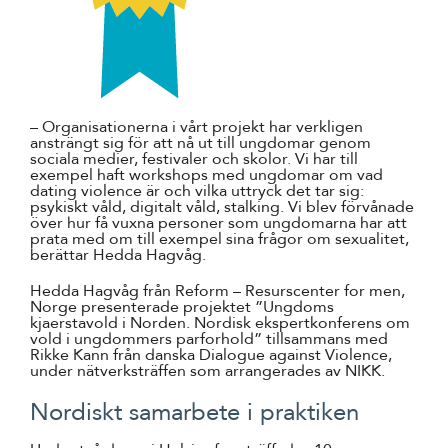
– Organisationerna i vårt projekt har verkligen
ansträngt sig för att nå ut till ungdomar genom
sociala medier, festivaler och skolor. Vi har till
exempel haft workshops med ungdomar om vad
dating violence är och vilka uttryck det tar sig:
psykiskt våld, digitalt våld, stalking. Vi blev förvånade
över hur få vuxna personer som ungdomarna har att
prata med om till exempel sina frågor om sexualitet,
berättar Hedda Hagvåg.
Hedda Hagvåg från Reform – Resurscenter for men,
Norge presenterade projektet ”Ungdoms
kjaerstavold i Norden. Nordisk ekspertkonferens om
vold i ungdommers parforhold” tillsammans med
Rikke Kann från danska Dialogue against Violence,
under nätverksträffen som arrangerades av NIKK.
Nordiskt samarbete i praktiken