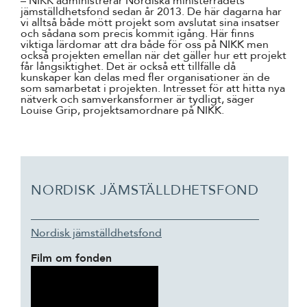
– NIKK administrerar Nordiska ministerrådets
jämställdhetsfond sedan år 2013. De här dagarna har
vi alltså både mött projekt som avslutat sina insatser
och sådana som precis kommit igång. Här finns
viktiga lärdomar att dra både för oss på NIKK men
också projekten emellan när det gäller hur ett projekt
får långsiktighet. Det är också ett tillfälle då
kunskaper kan delas med fler organisationer än de
som samarbetat i projekten. Intresset för att hitta nya
nätverk och samverkansformer är tydligt, säger
Louise Grip, projektsamordnare på NIKK.
NORDISK JÄMSTÄLLDHETSFOND
Nordisk jämställdhetsfond
Film om fonden