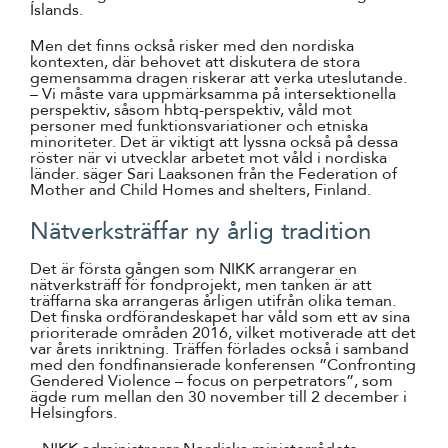
Íslands.
Men det finns också risker med den nordiska
kontexten, där behovet att diskutera de stora
gemensamma dragen riskerar att verka uteslutande.
– Vi måste vara uppmärksamma på intersektionella
perspektiv, såsom hbtq-perspektiv, våld mot
personer med funktionsvariationer och etniska
minoriteter. Det är viktigt att lyssna också på dessa
röster när vi utvecklar arbetet mot våld i nordiska
länder. säger Sari Laaksonen från the Federation of
Mother and Child Homes and shelters, Finland.
Nätverksträffar ny årlig tradition
Det är första gången som NIKK arrangerar en
nätverksträff för fondprojekt, men tanken är att
träffarna ska arrangeras årligen utifrån olika teman.
Det finska ordförandeskapet har våld som ett av sina
prioriterade områden 2016, vilket motiverade att det
var årets inriktning. Träffen förlades också i samband
med den fondfinansierade konferensen ”Confronting
Gendered Violence – focus on perpetrators”, som
ägde rum mellan den 30 november till 2 december i
Helsingfors.