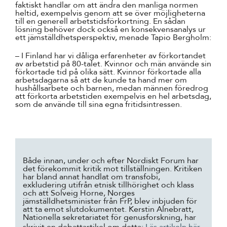
faktiskt handlar om att ändra den manliga normen
heltid, exempelvis genom att se över möjligheterna
till en generell arbetstidsförkortning. En sådan
lösning behöver dock också en konsekvensanalys ur
ett jämställdhetsperspektiv, menade Tapio Bergholm:
– I Finland har vi dåliga erfarenheter av förkortandet
av arbetstid på 80-talet. Kvinnor och män använde sin
förkortade tid på olika sätt. Kvinnor förkortade alla
arbetsdagarna så att de kunde ta hand mer om
hushållsarbete och barnen, medan männen föredrog
att förkorta arbetstiden exempelvis en hel arbetsdag,
som de använde till sina egna fritidsintressen.
Både innan, under och efter Nordiskt Forum har
det förekommit kritik mot tillställningen. Kritiken
har bland annat handlat om transfobi,
exkludering utifrån etnisk tillhörighet och klass
och att Solveig Horne, Norges
jämställdhetsminister från FrP, blev inbjuden för
att ta emot slutdokumentet. Kerstin Alnebratt,
Nationella sekretariatet för genusforskning, har
skrivit en debattartikel om detta:
Läs artikeln här