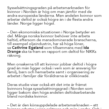
Sysselsättningsgraden på arbetsmarknaden för
kvinnor i Norden är hög om man jämför med de
andra europeiska länderna. Men andelen kvinnor som
arbetar deltid är också högre än i de flesta andra
länder. Norge ligger högst.
– Den ekonomiska situationen i Norge betyder en
del. Många norska kvinnor behöver inte arbeta
heltid, eftersom de mansdominerade branscherna,
till exempel oljeindustrin, har så höga löner,
sa
Cathrine Egeland
som tillsammans med
Ida
Drange
ska ta fram en rapport om deltid för NIKKs
räkning.
Men orsakerna till att kvinnor jobbar deltid i högre
grad än män ligger också i vem som är ansvarig för
familj, barn och hemarbete samt i organisering av
arbetet i familjer där föräldrarna är olikkönade.
Deras studie visar också att det inte är främst
kvinnors höga sysselsättningsgrad i Norden som
ligger bakom den höga andelen deltidsarbetande
bland nordiska kvinnor.
– Det är den könsuppdelade arbetsmarknaden – att
kvinnor arbetar i vissa sektorer och män i andra. Och i