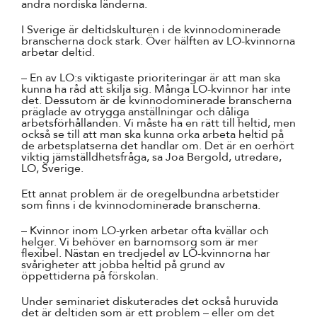
andra nordiska länderna.
I Sverige är deltidskulturen i de kvinnodominerade
branscherna dock stark. Över hälften av LO-kvinnorna
arbetar deltid.
– En av LO:s viktigaste prioriteringar är att man ska
kunna ha råd att skilja sig. Många LO-kvinnor har inte
det. Dessutom är de kvinnodominerade branscherna
präglade av otrygga anställningar och dåliga
arbetsförhållanden. Vi måste ha en rätt till heltid, men
också se till att man ska kunna orka arbeta heltid på
de arbetsplatserna det handlar om. Det är en oerhört
viktig jämställdhetsfråga, sa Joa Bergold, utredare,
LO, Sverige.
Ett annat problem är de oregelbundna arbetstider
som finns i de kvinnodominerade branscherna.
– Kvinnor inom LO-yrken arbetar ofta kvällar och
helger. Vi behöver en barnomsorg som är mer
flexibel. Nästan en tredjedel av LO-kvinnorna har
svårigheter att jobba heltid på grund av
öppettiderna på förskolan.
Under seminariet diskuterades det också huruvida
det är deltiden som är ett problem – eller om det