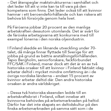
– Det återspeglar maktstrukturerna i samhället och
det leder till att vi inte kan ta till vara på den
kompetens som finns. Det leder också till att kvinnor
hamnar i ett beroendeförhållande och kan riskera att
behöva bli försörjda genom hela livet.
På Färöarna jobbar 20 procent av den manliga
arbetskraften dessutom utomlands. Det är svårt för
de färöiska arbetsgivarna att konkurrera med till
exempel lönerna i den norska oljeindustrin.
I Finland skedde en liknande utveckling under 70-
talet, då många finnar flyttade till Sverige för att
jobba på grund av bättre anställningsförhållanden.
Tapio Bergholm, seniorforskare, fackförbundet
FFC/SAK i Finland, menar dock att det är en av två
historiska orsaker till att kvinnor i Finland faktiskt idag
arbetar deltid i mycket mindre omfattning än i de
övriga nordiska länderna – endast 15 procent av
kvinnor arbetar deltid där. Den andra historiska
orsaken är andra världskriget.
– Dessa två historiska skeenden ledde till en
arbetskraftsbrist i Finland, vilket innebar att
kvinnorna behövdes på arbetsmarknaden på heltid.
Därför har det inte skapats en deltidskultur på den
finska arbetsmarknaden på samma sätt som i de