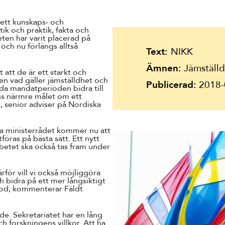
Suomi
rett kunskaps- och
Íslenska
k och praktik, fakta och
ten har varit placerad på
och nu förlängs alltså
Text:
NIKK
Ämnen:
Jämställdh
att de är ett starkt och
n vad gäller jämställdhet och
Publicerad:
2018-
gda mandatperioden bidra till
oss närmre målet om ett
, senior adviser på Nordiska
ka ministerrådet kommer nu att
föras på bästa sätt. Ett nytt
etet ska också tas fram under
för vill vi också möjliggöra
 bidra på ett mer långsiktigt
iod, kommenterar Fäldt
de. Sekretariatet har en lång
h forskningens villkor. Att ha