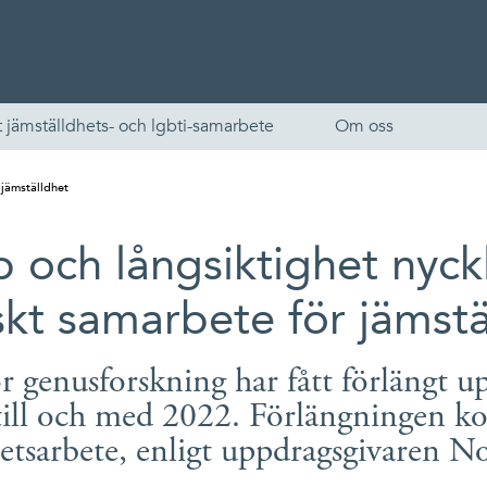
 jämställdhets- och lgbti-samarbete
Om oss
 jämställdhet
 och långsiktighet nyckla
skt samarbete för jämstä
ör genusforskning har fått förlängt u
English
ll och med 2022. Förlängningen komm
Skandinaviska
hetsarbete, enligt uppdragsgivaren No