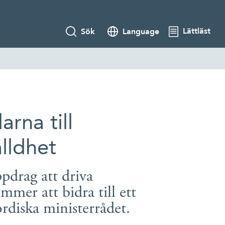
Lättläst
Sök
Language
rna till
lldhet
ppdrag att driva
er att bidra till ett
rdiska ministerrådet.