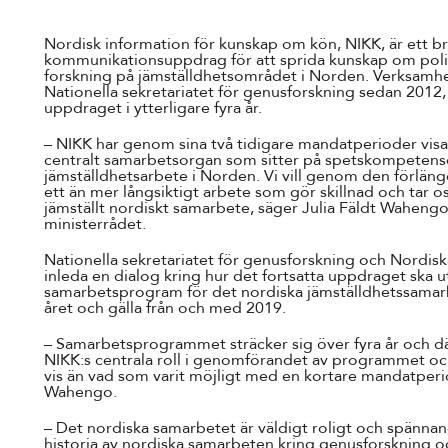
Nordisk information för kunskap om kön, NIKK, är ett b
kommunikationsuppdrag för att sprida kunskap om politi
forskning på jämställdhetsområdet i Norden. Verksamhe
Nationella sekretariatet för genusforskning sedan 2012, 
uppdraget i ytterligare fyra år.
– NIKK har genom sina två tidigare mandatperioder visat 
centralt samarbetsorgan som sitter på spetskompetense
jämställdhetsarbete i Norden. Vi vill genom den förlän
ett än mer långsiktigt arbete som gör skillnad och tar 
jämställt nordiskt samarbete, säger Julia Fäldt Wahengo
ministerrådet.
Nationella sekretariatet för genusforskning och Nordis
inleda en dialog kring hur det fortsatta uppdraget ska ut
samarbetsprogram för det nordiska jämställdhetssamarb
året och gälla från och med 2019.
– Samarbetsprogrammet sträcker sig över fyra år och där
NIKK:s centrala roll i genomförandet av programmet och
vis än vad som varit möjligt med en kortare mandatper
Wahengo.
– Det nordiska samarbetet är väldigt roligt och spännan
historia av nordiska samarbeten kring genusforskning oc