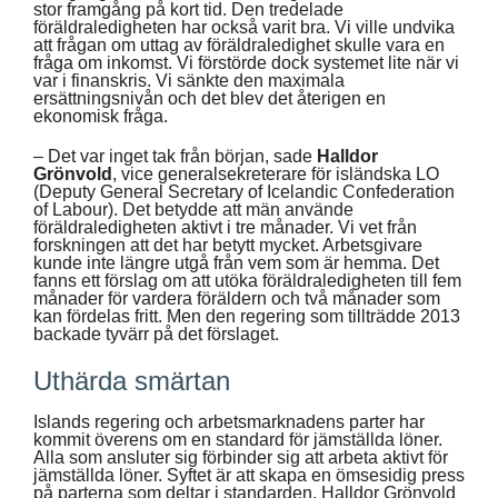
stor framgång på kort tid. Den tredelade
föräldraledigheten har också varit bra. Vi ville undvika
att frågan om uttag av föräldraledighet skulle vara en
fråga om inkomst. Vi förstörde dock systemet lite när vi
var i finanskris. Vi sänkte den maximala
ersättningsnivån och det blev det återigen en
ekonomisk fråga.
– Det var inget tak från början, sade
Halldor
Grönvold
, vice generalsekreterare för isländska LO
(Deputy General Secretary of Icelandic Confederation
of Labour). Det betydde att män använde
föräldraledigheten aktivt i tre månader. Vi vet från
forskningen att det har betytt mycket. Arbetsgivare
kunde inte längre utgå från vem som är hemma. Det
fanns ett förslag om att utöka föräldraledigheten till fem
månader för vardera föräldern och två månader som
kan fördelas fritt. Men den regering som tillträdde 2013
backade tyvärr på det förslaget.
Uthärda smärtan
Islands regering och arbetsmarknadens parter har
kommit överens om en standard för jämställda löner.
Alla som ansluter sig förbinder sig att arbeta aktivt för
jämställda löner. Syftet är att skapa en ömsesidig press
på parterna som deltar i standarden. Halldor Grönvold