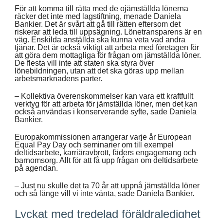
För att komma till rätta med de ojämställda lönerna
räcker det inte med lagstiftning, menade Daniela
Bankier. Det är svårt att gå till rätten eftersom det
riskerar att leda till uppsägning. Lönetransparens är en
väg. Enskilda anställda ska kunna veta vad andra
tjänar. Det är också viktigt att arbeta med företagen för
att göra dem mottagliga för frågan om jämställda löner.
De flesta vill inte att staten ska styra över
lönebildningen, utan att det ska göras upp mellan
arbetsmarknadens parter.
– Kollektiva överenskommelser kan vara ett kraftfullt
verktyg för att arbeta för jämställda löner, men det kan
också användas i konserverande syfte, sade Daniela
Bankier.
Europakommissionen arrangerar varje år European
Equal Pay Day och seminarier om till exempel
deltidsarbete, karriäravbrott, fäders engagemang och
barnomsorg. Allt för att få upp frågan om deltidsarbete
på agendan.
– Just nu skulle det ta 70 år att uppnå jämställda löner
och så länge vill vi inte vänta, sade Daniela Bankier.
Lyckat med tredelad föräldraledighet