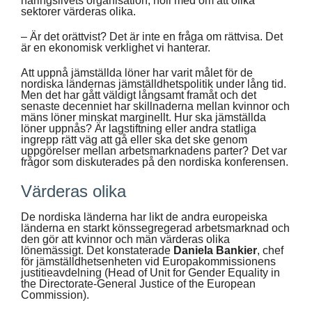
näringslivets organisation, höll med om att olika
sektorer värderas olika.
– Är det orättvist? Det är inte en fråga om rättvisa. Det
är en ekonomisk verklighet vi hanterar.
Att uppnå jämställda löner har varit målet för de
nordiska ländernas jämställdhetspolitik under lång tid.
Men det har gått väldigt långsamt framåt och det
senaste decenniet har skillnaderna mellan kvinnor och
mäns löner minskat marginellt. Hur ska jämställda
löner uppnås? Är lagstiftning eller andra statliga
ingrepp rätt väg att gå eller ska det ske genom
uppgörelser mellan arbetsmarknadens parter? Det var
frågor som diskuterades på den nordiska konferensen.
Värderas olika
De nordiska länderna har likt de andra europeiska
länderna en starkt könssegregerad arbetsmarknad och
den gör att kvinnor och män värderas olika
lönemässigt. Det konstaterade
Daniela Bankier
, chef
för jämställdhetsenheten vid Europakommissionens
justitieavdelning (Head of Unit for Gender Equality in
the Directorate-General Justice of the European
Commission).