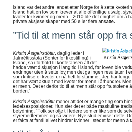
Island var det andre landet etter Norge for å sette kvoter
Island hatt en lov som krever at alle offentlige utvalg, sty
kvoter for kvinner og menn. I 2010 ble det enighet om å h
private aksjeselskaper med 50 eller flere ansatte.
”Tid til at menn står opp fra
Kristín Ástgeirsdóttir
, daglig leder i
Kristín Ástgeir
Jafnréttisstofa (Senter for likestilling) i
Island, sa i forhold til konferansen att det
hadde vært diskusjon i lang tid i Island, før loven ble vedt
endringer uten å sette lov men det ga ingen resultater. I 
som kritiserer kvoter er nå helt forstummet. Jeg har lenge v
det har vært aktuelt med kvoter for menn i århundrer. Menn h
er menn. Det er derfor tid til at menn står opp fra stolene 
borden.”
Kristín Ástgeirsdóttir
mener att det er mange ting som hindr
ledelsesposisjoner. Hun sier det er både maskuline tradi
betydning. “Folk ser ofte til ledere som er like som de se
styremedlemmer, og så videre. Nye studier viser dette. Det
er fakta at familielivet hindrer kvinner i stedet for menn å 