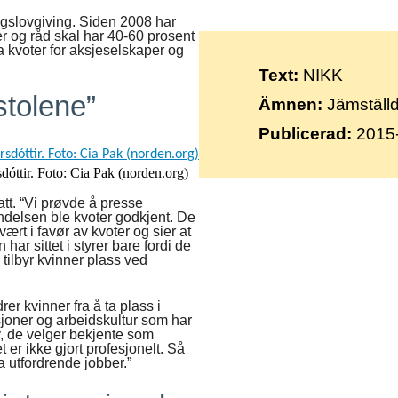
Suomi
ingslovgiving. Siden 2008 har
rer og råd skal har 40-60 prosent
Íslenska
a kvoter for aksjeselskaper og
Text:
NIKK
 stolene”
Ämnen:
Jämställdh
Publicerad:
2015
sdóttir. Foto: Cia Pak (norden.org)
att. “Vi prøvde å presse
endelsen ble kvoter godkjent. De
ært i favør av kvoter og sier at
ar sittet i styrer bare fordi de
å tilbyr kvinner plass ved
er kvinner fra å ta plass i
sjoner og arbeidskultur som har
lv, de velger bekjente som
 er ikke gjort profesjonelt. Så
ta utfordrende jobber.”