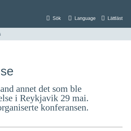
Sök
Language
Lättläst
s
lse
land annet det som ble
else i Reykjavik 29 mai.
 organiserte konferansen.