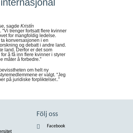
 internasjonal
nse, sagde
Kristín
“Vi trenger fortsatt flere kvinner
ovet for mangfoldig ledelse.
å ta konversasjonen i en
orskning og debatt i andre land.
e land. Derfor er det som
r å få inn flere kvinner i styrer
ne måter å forbedre.”
bevisstheten om helt ny
 styremedlemmene er valgt. “Jeg
 på juridiske forpliktelser..”
Följ oss
Facebook
rsitet