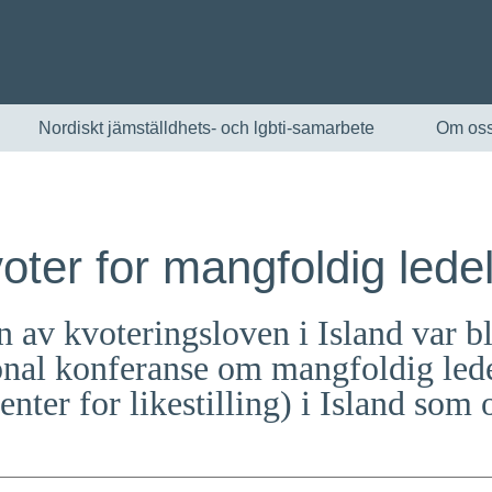
Nordiskt jämställdhets- och lgbti-samarbete
Om os
oter for mangfoldig lede
 av kvoteringsloven i Island var b
jonal konferanse om mangfoldig led
Senter for likestilling) i Island som
English
Skandinaviska