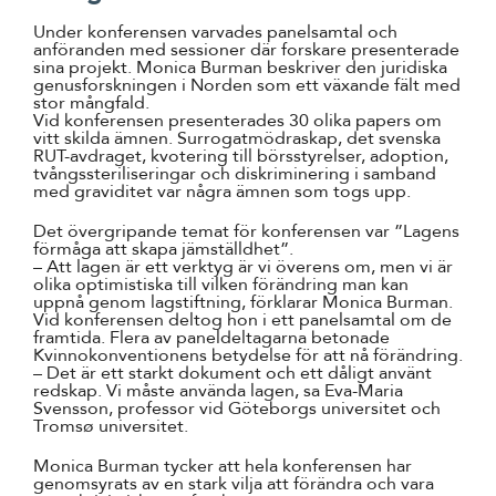
Under konferensen varvades panelsamtal och
anföranden med sessioner där forskare presenterade
sina projekt. Monica Burman beskriver den juridiska
genusforskningen i Norden som ett växande fält med
stor mångfald.
Vid konferensen presenterades 30 olika papers om
vitt skilda ämnen. Surrogatmödraskap, det svenska
RUT-avdraget, kvotering till börsstyrelser, adoption,
tvångssteriliseringar och diskriminering i samband
med graviditet var några ämnen som togs upp.
Det övergripande temat för konferensen var ”Lagens
förmåga att skapa jämställdhet”.
– Att lagen är ett verktyg är vi överens om, men vi är
olika optimistiska till vilken förändring man kan
uppnå genom lagstiftning, förklarar Monica Burman.
Vid konferensen deltog hon i ett panelsamtal om de
framtida. Flera av paneldeltagarna betonade
Kvinnokonventionens betydelse för att nå förändring.
– Det är ett starkt dokument och ett dåligt använt
redskap. Vi måste använda lagen, sa Eva-Maria
Svensson, professor vid Göteborgs universitet och
Tromsø universitet.
Monica Burman tycker att hela konferensen har
genomsyrats av en stark vilja att förändra och vara