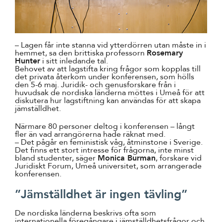
– Lagen får inte stanna vid ytterdörren utan måste in i
hemmet, sa den brittiska professorn
Rosemary
Hunter
i sitt inledande tal.
Behovet av att lagstifta kring frågor som kopplas till
det privata återkom under konferensen, som hölls
den 5-6 maj. Juridik- och genusforskare från i
huvudsak de nordiska länderna möttes i Umeå för att
diskutera hur lagstiftning kan användas för att skapa
jämställdhet.
Närmare 80 personer deltog i konferensen – långt
fler än vad arrangörerna hade räknat med.
– Det pågår en feministisk våg, åtminstone i Sverige.
Det finns ett stort intresse för frågorna, inte minst
bland studenter, säger
Monica Burman
, forskare vid
Juridiskt Forum, Umeå universitet, som arrangerade
konferensen.
”Jämställdhet är ingen tävling”
De nordiska länderna beskrivs ofta som
internationella föregångare i jämställdhetsfrågor och