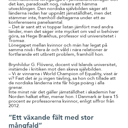
det kan, paradoxalt nog, riskera att hämma
utvecklingen. Den nordiska självbilden säger att
länderna redan har uppnått jämställdhet, men det
stämmer inte, framhöll deltagarna under ett av
konferensens panelsamtal.
– Det är sant att vi toppar listan jämfört med andra
länder, men det säger inte mycket om vad vi behöver
göra, sa Hege Brækhus, professor vid universitetet i
Tromsø.
Lönegapet mellan kvinnor och män har legat på
samma nivå i flera år och våld i nära relationer är
fortfarande ett utbrett problem, framhöll hon.
Brynhildur G. Flóvenz, docent vid Islands universitet,
instämde i kritiken mot den skeva självbilden.
– Vi är vinnarna i World Champion of Equality, visst är
vi? Fast det är ju ingen tävling, sa hon och tillade att
de nordiska länderna inte får höga poäng i alla
grenar.
Inte minst när det gäller jämställdhet i akademin har
Norden halkat efter, menar hon. I Danmark är bara 15
procent av professorerna kvinnor, enligt siffror från
2012.
”Ett växande fält med stor
mångfald”