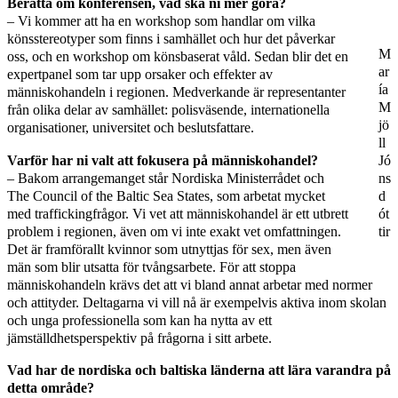
Berätta om konferensen, vad ska ni mer göra?
– Vi kommer att ha en workshop som handlar om vilka
könsstereotyper som finns i samhället och hur det påverkar
M
oss, och en workshop om könsbaserat våld. Sedan blir det en
ar
expertpanel som tar upp orsaker och effekter av
ía
människohandeln i regionen. Medverkande är representanter
M
från olika delar av samhället: polisväsende, internationella
jö
organisationer, universitet och beslutsfattare.
ll
Varför har ni valt att fokusera på människohandel?
Jó
– Bakom arrangemanget står Nordiska Ministerrådet och
ns
The Council of the Baltic Sea States, som arbetat mycket
d
med traffickingfrågor. Vi vet att människohandel är ett utbrett
ót
problem i regionen, även om vi inte exakt vet omfattningen.
tir
Det är framförallt kvinnor som utnyttjas för sex, men även
män som blir utsatta för tvångsarbete. För att stoppa
människohandeln krävs det att vi bland annat arbetar med normer
och attityder. Deltagarna vi vill nå är exempelvis aktiva inom skolan
och unga professionella som kan ha nytta av ett
jämställdhetsperspektiv på frågorna i sitt arbete.
Vad har de nordiska och baltiska länderna att lära varandra på
detta område?