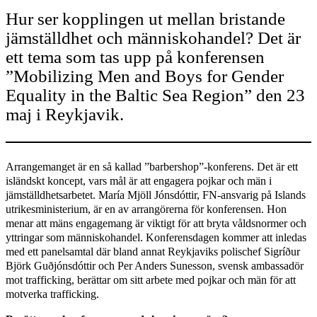
Hur ser kopplingen ut mellan bristande
jämställdhet och människohandel? Det är
ett tema som tas upp på konferensen
”Mobilizing Men and Boys for Gender
Equality in the Baltic Sea Region” den 23
maj i Reykjavik.
Arrangemanget är en så kallad ”barbershop”-konferens. Det är ett
isländskt koncept, vars mål är att engagera pojkar och män i
jämställdhetsarbetet. María Mjöll Jónsdóttir, FN-ansvarig på Islands
utrikesministerium, är en av arrangörerna för konferensen. Hon
menar att mäns engagemang är viktigt för att bryta våldsnormer och
yttringar som människohandel. Konferensdagen kommer att inledas
med ett panelsamtal där bland annat Reykjaviks polischef Sigríður
Björk Guðjónsdóttir och Per Anders Sunesson, svensk ambassadör
mot trafficking, berättar om sitt arbete med pojkar och män för att
motverka trafficking.