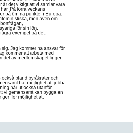
r det viktigt att vi samlar våra
 har. På förra veckans
ter på ömma punkter i Europa.
ntifeministiska, men även om
Abortfrågan,
variga för sin lön,
 några exempel på det.
m sig. Jag kommer ha ansvar för
jag kommer att arbeta med
 del av medlemskapet ligger
 också bland byråkrater och
emensamt har möjlighet att jobba
ldning når ut också utanför
 att vi gemensamt kan bygga en
ger fler möjlighet att