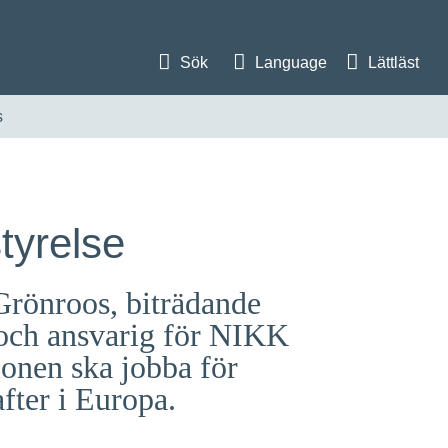
Sök
Language
Lättläst
s
tyrelse
Grönroos, biträdande
g och ansvarig för NIKK
ionen ska jobba för
fter i Europa.