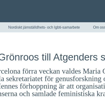
Nordiskt jämställdhets- och lgbti-samarbete
Om os
Grönroos till Atgenders s
rcelona förra veckan valdes Maria 
la sekretariatet för genusforsknin
Hennes förhoppning är att organisat
English
serna och samlade feministiska kra
Skandinaviska