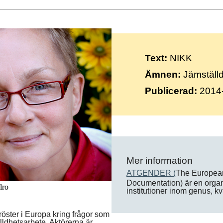
Suomi
Íslenska
Text:
NIKK
Ämnen:
Jämställdh
Publicerad:
2014
Mer information
ATGENDER (
The European
Documentation) är en organi
lro
institutioner inom genus, kv
 röster i Europa kring frågor som
lldhetsarbete. Aktörerna är