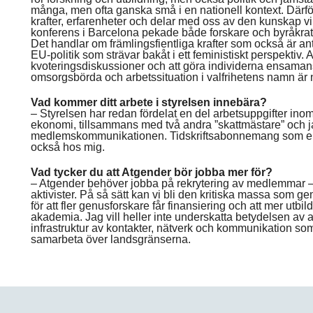
många, men ofta ganska små i en nationell kontext. Därför ä
krafter, erfarenheter och delar med oss av den kunskap vi
konferens i Barcelona pekade både forskare och byråkra
Det handlar om främlingsfientliga krafter som också är a
EU-politik som strävar bakåt i ett feministiskt perspektiv. 
kvoteringsdiskussioner och att göra individerna ensamans
omsorgsbörda och arbetssituation i valfrihetens namn är
Vad kommer ditt arbete i styrelsen innebära?
– Styrelsen har redan fördelat en del arbetsuppgifter ino
ekonomi, tillsammans med två andra ”skattmästare” och 
medlemskommunikationen. Tidskriftsabonnemang som en
också hos mig.
Vad tycker du att Atgender bör jobba mer för?
– Atgender behöver jobba på rekrytering av medlemmar –
aktivister. På så sätt kan vi bli den kritiska massa som g
för att fler genusforskare får finansiering och att mer utbi
akademia. Jag vill heller inte underskatta betydelsen av
infrastruktur av kontakter, nätverk och kommunikation som 
samarbeta över landsgränserna.