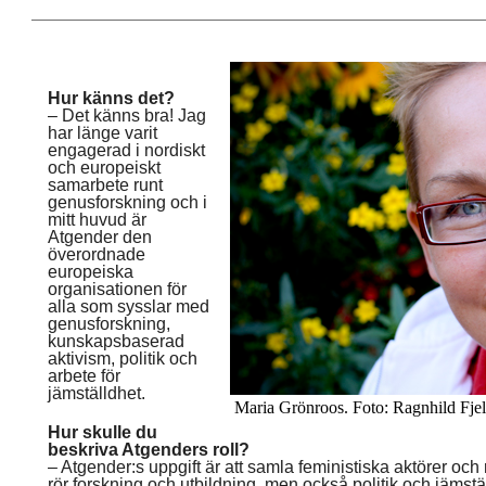
Hur känns det?
– Det känns bra! Jag
har länge varit
engagerad i nordiskt
och europeiskt
samarbete runt
genusforskning och i
mitt huvud är
Atgender den
överordnade
europeiska
organisationen för
alla som sysslar med
genusforskning,
kunskapsbaserad
aktivism, politik och
arbete för
jämställdhet.
Maria Grönroos. Foto: Ragnhild Fjel
Hur skulle du
beskriva Atgenders roll?
– Atgender:s uppgift är att samla feministiska aktörer och
rör forskning och utbildning, men också politik och jämstä