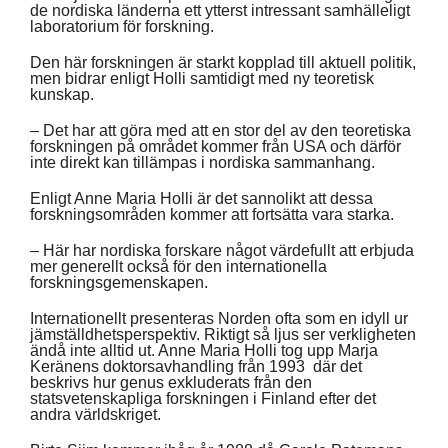
de nordiska länderna ett ytterst intressant samhälleligt
laboratorium för forskning.
Den här forskningen är starkt kopplad till aktuell politik,
men bidrar enligt Holli samtidigt med ny teoretisk
kunskap.
– Det har att göra med att en stor del av den teoretiska
forskningen på området kommer från USA och därför
inte direkt kan tillämpas i nordiska sammanhang.
Enligt Anne Maria Holli är det sannolikt att dessa
forskningsområden kommer att fortsätta vara starka.
– Här har nordiska forskare något värdefullt att erbjuda
mer generellt också för den internationella
forskningsgemenskapen.
Internationellt presenteras Norden ofta som en idyll ur
jämställdhetsperspektiv. Riktigt så ljus ser verkligheten
ändå inte alltid ut. Anne Maria Holli tog upp Marja
Keränens doktorsavhandling från 1993 där det
beskrivs hur genus exkluderats från den
statsvetenskapliga forskningen i Finland efter det
andra världskriget.