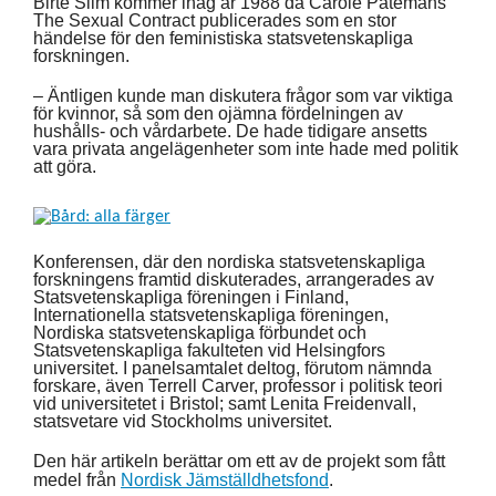
Birte Siim kommer ihåg år 1988 då Carole Patemans
The Sexual Contract publicerades som en stor
händelse för den feministiska statsvetenskapliga
forskningen.
– Äntligen kunde man diskutera frågor som var viktiga
för kvinnor, så som den ojämna fördelningen av
hushålls- och vårdarbete. De hade tidigare ansetts
vara privata angelägenheter som inte hade med politik
att göra.
Konferensen, där den nordiska statsvetenskapliga
forskningens framtid diskuterades, arrangerades av
Statsvetenskapliga föreningen i Finland,
Internationella statsvetenskapliga föreningen,
Nordiska statsvetenskapliga förbundet och
Statsvetenskapliga fakulteten vid Helsingfors
universitet. I panelsamtalet deltog, förutom nämnda
forskare, även Terrell Carver, professor i politisk teori
vid universitetet i Bristol; samt Lenita Freidenvall,
statsvetare vid Stockholms universitet.
Den här artikeln berättar om ett av de projekt som fått
medel från
Nordisk Jämställdhetsfond
.