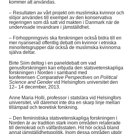
kommer att användas.
– Resultaten av vårt projekt om muslimska kvinnor och
slöjor användes till exempel av den konservativa
regeringen som då satt vid makten i Danmark när de
undervisade invandrare i jämställdhet.
– Förhoppningsvis ska forskningen också bidra till en
mer nyanserad offentlig debatt om kvinnor i etniska
minoritetsgrupper där också de muslimska kvinnorna
själva deltar.
Birte Siim deltog i en paneldebatt om vad
genusforskningen kan erbjuda den statsvetenskapliga
forskningen i Norden i samband med
konferensen
Comparative Perspectives on Political
Science and Gender
vid Helsingfors universitet den
12– 14 december, 2013.
Anne Maria Holli, professor i statslära vid Helsingfors
universitet, vill däremot inte dra en skarp linje mellan
tillämpad och teoretisk forskning.
– Den feministiska statsvetenskapliga forskningen i
Norden är av tradition stark inom områden relaterade
till demokrati och välfärdsstaten. Hit hör också bland
annat jämställdhetspolitik. Inom dessa områden utgör