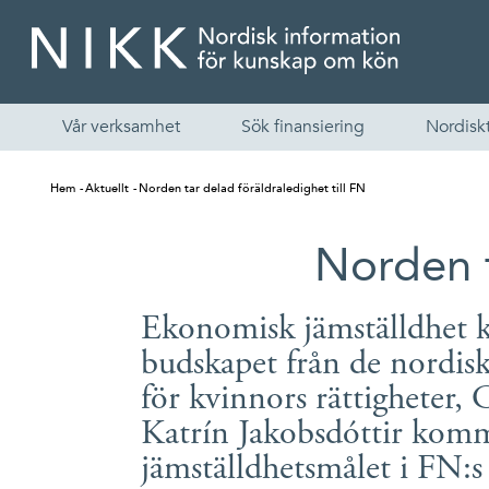
Vår verksamhet
Sök finansiering
Nordiskt
Hem
Aktuellt
Norden tar delad föräldraledighet till FN
Norden t
Ekonomisk jämställdhet kr
budskapet från de nordisk
för kvinnors rättigheter
Katrín Jakobsdóttir komme
jämställdhetsmålet i FN: