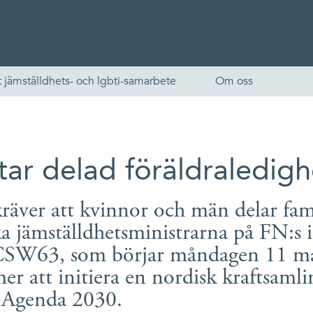
 jämställdhets- och lgbti-samarbete
Om oss
ar delad föräldraledighe
äver att kvinnor och män delar fami
a jämställdhetsministrarna på FN:s 
, CSW63, som börjar måndagen 11 mars
English
r att initiera en nordisk kraftsamlin
Skandinaviska
s Agenda 2030.