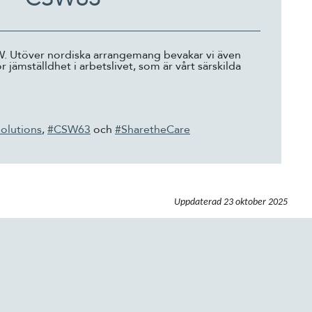
W. Utöver nordiska arrangemang bevakar vi även
jämställdhet i arbetslivet, som är vårt särskilda
olutions
,
#CSW63
och
#SharetheCare
Uppdaterad
23 oktober 2025