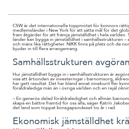
CSW är det internationella toppmötet för kvinnors rättig
medlemsländer i New York för att sätta mål för det glob
fram åtgärder för att främja jämställdhet i hela världen.
länder kan bygga in jämställdhet i samhällsstrukturen – 
och mäns lika rättigheter. NIKK finns på plats och de no
bjuder in till flera arrangemang.
Samhällsstrukturen avgöra
Hur jämställdhet byggs in i samhällsstrukturen är avgö
visa att årtionden av investeringar i barnomsorg, äldre
har gett resultat. Det har bland annat inneburit fler kvi
föräldralediga män än i övriga världen och en rejäl öknin
– En generös delad föräldraledighet och allmän barnom
skapa en bättre framtid för oss alla, säger Katrín Jakobsd
det land som toppat könsgapsindexet tio år i rad.
Ekonomisk jämställdhet kr