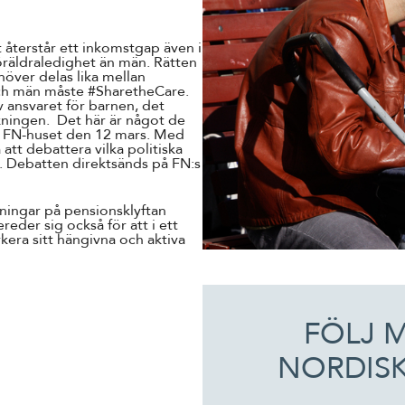
t återstår ett inkomstgap även i
öräldraledighet än män. Rätten
ehöver delas lika mellan
 och män måste #SharetheCare.
 ansvaret för barnen, det
skningen. Det här är något de
s i FN-huset den 12 mars. Med
tt debattera vilka politiska
et. Debatten direktsänds på FN:s
ningar på pensionsklyftan
eder sig också för att i ett
ra sitt hängivna och aktiva
FÖLJ 
NORDISK