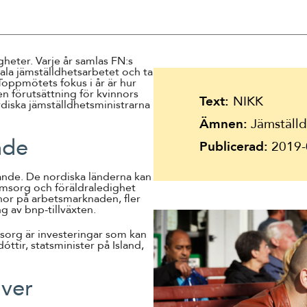
Suomi
Íslenska
heter. Varje år samlas FN:s
ala jämställdhetsarbetet och ta
 Toppmötets fokus i år är hur
en förutsättning för kvinnors
Text:
NIKK
rdiska jämställdhetsministrarna
Ämnen:
Jämställdh
nde
Publicerad:
2019-
rande. De nordiska länderna kan
omsorg och föräldraledighet
nnor på arbetsmarknaden, fler
g av bnp-tillväxten.
sorg är investeringar som kan
óttir, statsminister på Island,
äver