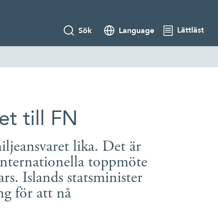
Lättläst
Sök
Language
t till FN
ljeansvaret lika. Det är
internationella toppmöte
. Islands statsminister
g för att nå