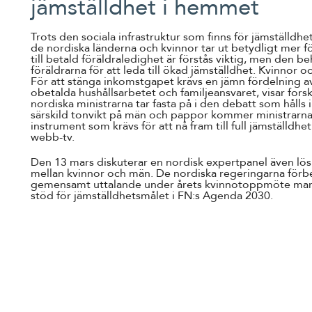
jämställdhet i hemmet
Trots den sociala infrastruktur som finns för jämställdhe
de nordiska länderna och kvinnor tar ut betydligt mer f
till betald föräldraledighet är förstås viktig, men den b
föräldrarna för att leda till ökad jämställdhet. Kvinnor
För att stänga inkomstgapet krävs en jämn fördelning av
obetalda hushållsarbetet och familjeansvaret, visar for
nordiska ministrarna tar fasta på i den debatt som håll
särskild tonvikt på män och pappor kommer ministrarna a
instrument som krävs för att nå fram till full jämställdh
webb-tv.
Den 13 mars diskuterar en nordisk expertpanel även lös
mellan kvinnor och män. De nordiska regeringarna förber
gemensamt uttalande under årets kvinnotoppmöte marke
stöd för jämställdhetsmålet i FN:s Agenda 2030.