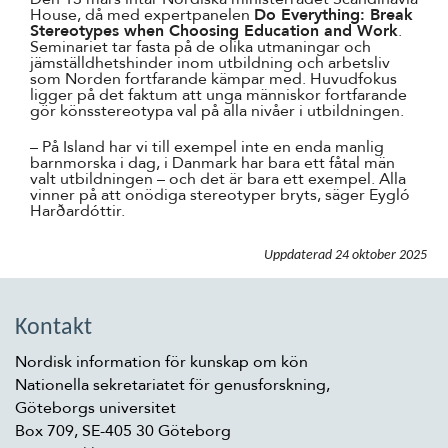
House, då med expertpanelen
Do Everything: Break
Stereotypes when Choosing Education and Work
.
Seminariet tar fasta på de olika utmaningar och
jämställdhetshinder inom utbildning och arbetsliv
som Norden fortfarande kämpar med. Huvudfokus
ligger på det faktum att unga människor fortfarande
gör könsstereotypa val på alla nivåer i utbildningen.
– På Island har vi till exempel inte en enda manlig
barnmorska i dag, i Danmark har bara ett fåtal män
valt utbildningen – och det är bara ett exempel. Alla
vinner på att onödiga stereotyper bryts, säger Eygló
Harðardóttir.
Uppdaterad
24 oktober 2025
Kontakt
Nordisk information för kunskap om kön
Nationella sekretariatet för genusforskning,
Göteborgs universitet
Box 709, SE-405 30 Göteborg