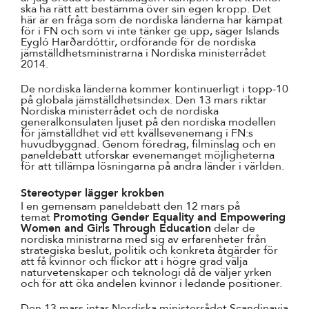
ska ha rätt att bestämma över sin egen kropp. Det
här är en fråga som de nordiska länderna har kämpat
för i FN och som vi inte tänker ge upp, säger Islands
Eygló Harðardóttir, ordförande för de nordiska
jämställdhetsministrarna i Nordiska ministerrådet
2014.
De nordiska länderna kommer kontinuerligt i topp-10
på globala jämställdhetsindex. Den 13 mars riktar
Nordiska ministerrådet och de nordiska
generalkonsulaten ljuset på den nordiska modellen
för jämställdhet vid ett kvällsevenemang i FN:s
huvudbyggnad. Genom föredrag, filminslag och en
paneldebatt utforskar evenemanget möjligheterna
för att tillämpa lösningarna på andra länder i världen.
Stereotyper lägger krokben
I en gemensam paneldebatt den 12 mars på
temat
Promoting Gender Equality and Empowering
Women and Girls Through Education
delar de
nordiska ministrarna med sig av erfarenheter från
strategiska beslut, politik och konkreta åtgärder för
att få kvinnor och flickor att i högre grad välja
naturvetenskaper och teknologi då de väljer yrken
och för att öka andelen kvinnor i ledande positioner.
Den 13 mars intar Nordiska ministerrådet Scandinavia