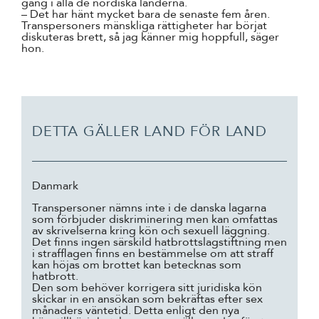
gång i alla de nordiska länderna.
– Det har hänt mycket bara de senaste fem åren.
Transpersoners mänskliga rättigheter har börjat
diskuteras brett, så jag känner mig hoppfull, säger
hon.
DETTA GÄLLER LAND FÖR LAND
Danmark
Transpersoner nämns inte i de danska lagarna
som förbjuder diskriminering men kan omfattas
av skrivelserna kring kön och sexuell läggning.
Det finns ingen särskild hatbrottslagstiftning men
i strafflagen finns en bestämmelse om att straff
kan höjas om brottet kan betecknas som
hatbrott.
Den som behöver korrigera sitt juridiska kön
skickar in en ansökan som bekräftas efter sex
månaders väntetid. Detta enligt den nya