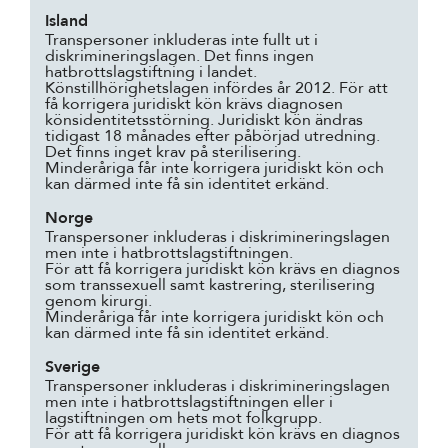
Island
Transpersoner inkluderas inte fullt ut i
diskrimineringslagen. Det finns ingen
hatbrottslagstiftning i landet.
Könstillhörighetslagen infördes år 2012. För att
få korrigera juridiskt kön krävs diagnosen
könsidentitetsstörning. Juridiskt kön ändras
tidigast 18 månades efter påbörjad utredning.
Det finns inget krav på sterilisering.
Minderåriga får inte korrigera juridiskt kön och
kan därmed inte få sin identitet erkänd.
Norge
Transpersoner inkluderas i diskrimineringslagen
men inte i hatbrottslagstiftningen.
För att få korrigera juridiskt kön krävs en diagnos
som transsexuell samt kastrering, sterilisering
genom kirurgi.
Minderåriga får inte korrigera juridiskt kön och
kan därmed inte få sin identitet erkänd.
Sverige
Transpersoner inkluderas i diskrimineringslagen
men inte i hatbrottslagstiftningen eller i
lagstiftningen om hets mot folkgrupp.
För att få korrigera juridiskt kön krävs en diagnos