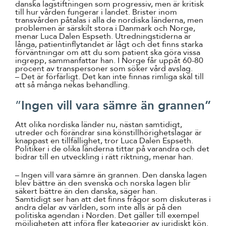
danska lagstiftningen som progressiv, men är kritisk
till hur vården fungerar i landet. Brister inom
transvården påtalas i alla de nordiska länderna, men
problemen är särskilt stora i Danmark och Norge,
menar Luca Dalen Espseth. Utredningstiderna är
långa, patientinflytandet är lågt och det finns starka
förväntningar om att du som patient ska göra vissa
ingrepp, sammanfattar han. I Norge får uppåt 60-80
procent av transpersoner som söker vård avslag.
– Det är förfärligt. Det kan inte finnas rimliga skäl till
att så många nekas behandling.
”
Ingen vill vara sämre än grannen”
Att olika nordiska länder nu, nästan samtidigt,
utreder och förändrar sina könstillhörighetslagar är
knappast en tillfällighet, tror Luca Dalen Espseth.
Politiker i de olika länderna tittar på varandra och det
bidrar till en utveckling i rätt riktning, menar han.
– Ingen vill vara sämre än grannen. Den danska lagen
blev bättre än den svenska och norska lagen blir
säkert bättre än den danska, säger han.
Samtidigt ser han att det finns frågor som diskuteras i
andra delar av världen, som inte alls är på den
politiska agendan i Norden. Det gäller till exempel
möjligheten att införa fler kategorier av juridiskt kön.