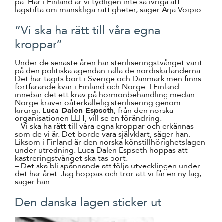
på. Här i Finland är vi tydligen inte så ivriga att
lagstifta om mänskliga rättigheter, säger Arja Voipio.
”Vi ska ha rätt till våra egna
kroppar”
Under de senaste åren har steriliseringstvånget varit
på den politiska agendan i alla de nordiska länderna.
Det har tagits bort i Sverige och Danmark men finns
fortfarande kvar i Finland och Norge. I Finland
innebär det ett krav på hormonbehandling medan
Norge kräver oåterkallelig sterilisering genom
kirurgi.
Luca Dalen Espseth
, från den norska
organisationen LLH, vill se en förändring.
– Vi ska ha rätt till våra egna kroppar och erkännas
som de vi är. Det borde vara självklart, säger han.
Liksom i Finland är den norska könstillhörighetslagen
under utredning. Luca Dalen Espseth hoppas att
kastreringstvånget ska tas bort.
– Det ska bli spännande att följa utvecklingen under
det här året. Jag hoppas och tror att vi får en ny lag,
säger han.
Den danska lagen sticker ut