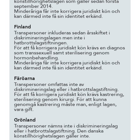
könstillhörighetslagen som gäller sedan första
september 2014.
Minderåriga får inte korrigera juridiskt kön och
kan därmed inte få sin identitet erkänd.
Finland
Transpersoner inkluderas sedan årsskiftet i
diskrimineringslagen men inte i
hatbrottslagstiftningen.
För att få korrigera juridiskt kön krävs en diagnos
som transsexuell samt sterilisering genom
hormonbehandling.
Minderåriga får inte korrigera juridiskt kön och
kan därmed inte få sin identitet erkänd.
Färöarna
Transpersoner omfattas inte av
diskrimineringslag eller i hatbrottslagstiftning.
För att få korrigera juridiskt kön krävs kastrering,
sterilisering genom kirurgi. För att kunna
genomgå kastrering måste man, enligt lagen,
vara gift.
Grönland
Transpersoner nämns inte i diskrimineringslag
eller i hatbrottslagstiftning. Den danska
könstillhörighetslagen gäller inte.