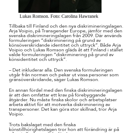
Lukas Romson. Foto: Carolina Hawranek
Tillbaka till Finland och den nya diskrimineringslagen.
Arja Voipio, på Transgender Europe, jämför med den
svenska diskrimineringslagen från 2009. Där används
formuleringen ”diskriminering på grund av
könsöverskridande identitet och uttryck”. Både Arja
Voipio och Lukas Romson gläds åt att Finland i stället
valde formuleringen ”diskriminering på grund av
könsidentitet och uttryck”.
– Det inkluderar alla. Den svenska formuleringen
utgår från normen och pekar ut vissa personer som
gränsöverskridande, säger Lukas Romson.
En annan fördel med den finska diskrimineringslagen
är att den omfattar ett krav på förebyggande
åtgärder. Nu måste finska skolor och arbetsplatser
arbeta aktivt för att motverka diskriminering av
transpersoner. Det kan göra stor skillnad, tror Arja
Voipio.
Trots bakslaget med den finska
könstillhörighetslagen tror hon att förändring är på