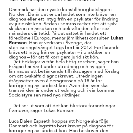
Danmark har den nyaste könstillhörighetslagen i
Norden. De är det enda landet som inte kräver en
diagnos eller ett intyg från en psykiater för ändring
av juridiskt kön. Sedan i somras räcker det att själv
skicka in en ansökan och bekräfta den efter sex
månaders väntetid. På det sättet är landet ett
föredöme i Europa, menar jämlikhetskonsulten
Lukas
Romson
. Han är verksam i Sverige, där
steriliseringstvånget togs bort år 2013. Fortfarande
krävs ett intyg från en psykiater – i praktiken en
diagnos – för att få korrigera juridiskt kön.
– Det beklagar vi från hela hbtq-rörelsen, säger han.
Frågan har varit under utredning och nyligen
lämnades ett betänkande till riksdagen med förslag
om att avskaffa diagnoskravet. Utredningen
ifrågasätter även åldersgränsen på 18 år för
korrigering av juridiskt kön. Även den svenska
transvården är under utredning och i vår kommer
Socialstyrelsen med nya riktlinjer.
– Det ser ut som att det kan bli stora förändringar
framöver, säger Lukas Romson.
Luca Dalen Espseth hoppas att Norge ska följa
Danmark och lagstifta bort kravet på diagnos för
korrigering av juridiskt kön. Han beskriver den