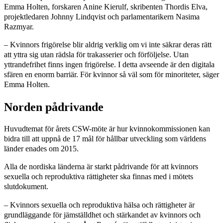
Emma Holten, forskaren Anine Kierulf, skribenten Thordis Elva,
projektledaren Johnny Lindqvist och parlamentarikern Nasima
Razmyar.
– Kvinnors frigörelse blir aldrig verklig om vi inte säkrar deras rätt
att yttra sig utan rädsla för trakasserier och förföljelse. Utan
yttrandefrihet finns ingen frigörelse. I detta avseende är den digitala
sfären en enorm barriär. För kvinnor så väl som för minoriteter, säger
Emma Holten.
Norden pådrivande
Huvudtemat för årets CSW-möte är hur kvinnokommissionen kan
bidra till att uppnå de 17 mål för hållbar utveckling som världens
länder enades om 2015.
Alla de nordiska länderna är starkt pådrivande för att kvinnors
sexuella och reproduktiva rättigheter ska finnas med i mötets
slutdokument.
– Kvinnors sexuella och reproduktiva hälsa och rättigheter är
grundläggande för jämställdhet och stärkandet av kvinnors och