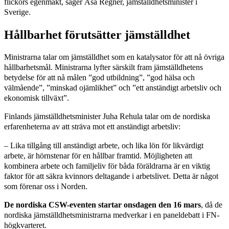
flickors egenmakt, säger Åsa Regnér, jämställdhetsminister i
Sverige.
Hållbarhet förutsätter jämställdhet
Ministrarna talar om jämställdhet som en katalysator för att nå övriga
hållbarhetsmål. Ministrarna lyfter särskilt fram jämställdhetens
betydelse för att nå målen ”god utbildning”, ”god hälsa och
välmående”, ”minskad ojämlikhet” och ”ett anständigt arbetsliv och
ekonomisk tillväxt”.
Finlands jämställdhetsminister Juha Rehula talar om de nordiska
erfarenheterna av att sträva mot ett anständigt arbetsliv:
– Lika tillgång till anständigt arbete, och lika lön för likvärdigt
arbete, är hörnstenar för en hållbar framtid. Möjligheten att
kombinera arbete och familjeliv för båda föräldrarna är en viktig
faktor för att säkra kvinnors deltagande i arbetslivet. Detta är något
som förenar oss i Norden.
De nordiska CSW-eventen startar onsdagen den 16 mars
, då de
nordiska jämställdhetsministrarna medverkar i en paneldebatt i FN-
högkvarteret.