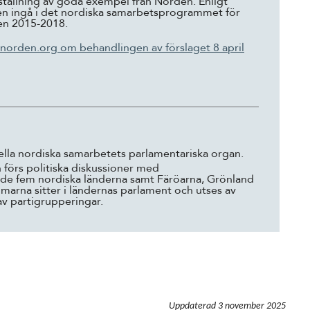
tällning av goda exempel från Norden. Enligt
gen ingå i det nordiska samarbetsprogrammet för
en 2015-2018.
norden.org om behandlingen av förslaget 8 april
ciella nordiska samarbetets parlamentariska organ.
n förs politiska diskussioner med
de fem nordiska länderna samt Färöarna, Grönland
arna sitter i ländernas parlament och utses av
av partigrupperingar.
Uppdaterad
3 november 2025