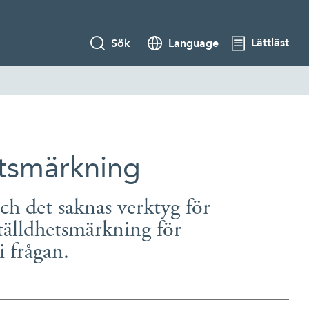
Lättläst
Sök
Language
etsmärkning
h det saknas verktyg för
tälldhetsmärkning för
i frågan.