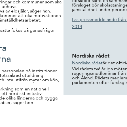
förskolor samt en sammans
geringar och kommuner som ska
förslaget bör skolsatsnin
t behövs.
jämställdhet under period
 av eldsjälar, säger han.
lt kommer att öka motivationen
Läs pressmeddelande från 
jämställdhetsarbetet.
2014
t sätta fokus på genusfrågor
.
ra
Nordiska rådet
rna
Nordiska rådet
är det offi
Vid rådets två årliga möte
 personalen på institutioner
regeringsmedlemmar från 
tetssäkrad utbildning.
och Åland. Rådets medlemm
och inte utifrån myter om kön,
parlamenten efter förslag 
rkning som en nationell
tt nordiskt initiativ.
i de olika länderna och bygga
atser, säger hon.