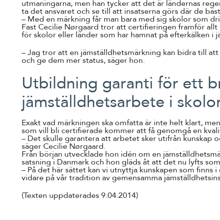
utmaningarna, men han tycker att det är ländernas re
ta det ansvaret och se till att insatserna görs där de bäs
– Med en märkning får man bara med sig skolor som drivs
Fast Cecilie Nørgaard tror att certifieringen framför al
för skolor eller länder som har hamnat på efterkälken i 
– Jag tror att en jämställdhetsmärkning kan bidra till at
och ge dem mer status, säger hon.
Utbildning garanti för ett b
jämställdhetsarbete i skolo
Exakt vad märkningen ska omfatta är inte helt klart, men
som vill bli certifierade kommer att få genomgå en kvali
– Det skulle garantera att arbetet sker utifrån kunskap 
säger Cecilie Nørgaard.
Från början utvecklade hon idén om en jämställdhetsmä
satsning i Danmark och hon gläds åt att det nu lyfts som e
– På det här sättet kan vi utnyttja kunskapen som finns 
vidare på vår tradition av gemensamma jämställdhetsins
(Texten uppdaterades 9.04.2014)