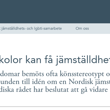
 jämställdhets- och lgbti-samarbete
Om oss
kolor kan få jämställdh
domar bemöts ofta könsstereotypt oc
runden till idén om en Nordisk jäms
iska rådet har beslutat att gå vidare 
English
Skandinaviska