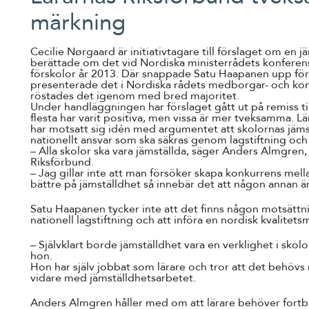
märkning
Cecilie Nørgaard är initiativtagare till förslaget om en
berättade om det vid Nordiska ministerrådets konferens
förskolor år 2013. Där snappade Satu Haapanen upp för
presenterade det i Nordiska rådets medborgar- och kon
röstades det igenom med bred majoritet.
Under handläggningen har förslaget gått ut på remiss till
flesta har varit positiva, men vissa är mer tveksamma. L
har motsatt sig idén med argumentet att skolornas jäms
nationellt ansvar som ska säkras genom lagstiftning och t
– Alla skolor ska vara jämställda, säger Anders Almgren,
Riksförbund.
– Jag gillar inte att man försöker skapa konkurrens mel
bättre på jämställdhet så innebär det att någon annan är
Satu Haapanen tycker inte att det finns någon motsättni
nationell lagstiftning och att införa en nordisk kvalitets
– Självklart borde jämställdhet vara en verklighet i skol
hon.
Hon har själv jobbat som lärare och tror att det behöv
vidare med jämställdhetsarbetet.
Anders Almgren håller med om att lärare behöver fortbi