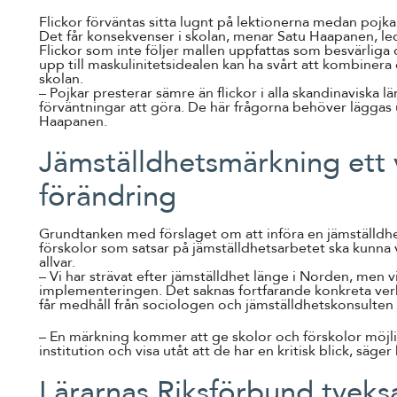
Flickor förväntas sitta lugnt på lektionerna medan pojkar
Det får konsekvenser i skolan, menar Satu Haapanen, le
Flickor som inte följer mallen uppfattas som besvärliga
upp till maskulinitetsidealen kan ha svårt att kombiner
skolan.
– Pojkar presterar sämre än flickor i alla skandinaviska 
förväntningar att göra. De här frågorna behöver läggas
Haapanen.
Jämställdhetsmärkning ett 
förändring
Grundtanken med förslaget om att införa en jämställdhe
förskolor som satsar på jämställdhetsarbetet ska kunna v
allvar.
– Vi har strävat efter jämställdhet länge i Norden, men vi
implementeringen. Det saknas fortfarande konkreta ve
får medhåll från sociologen och jämställdhetskonsulten
– En märkning kommer att ge skolor och förskolor möjlig
institution och visa utåt att de har en kritisk blick, säger
Lärarnas Riksförbund tveks