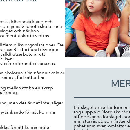
 jämställdhetsmärkning och
 om jämställdhet i skolor och
slaget och när hon
sumentutskott i vintras
 flera olika organisationer. De
ärarnas Riksförbund i Sverige
tälldhetsarbete är ett
illsyn.
 vice ordförande i Lärarnas
lan skolorna. Om någon skola är
 sämre, fortsätter han.
MER
ng mellan att ha en skarp
märkning.
orna, men det är det inte, säger
Förslaget om att införa en
togs upp vid Nordiska råde
s nytänkande för att komma
att godkänna förslaget, s
ministerrådet, som fattar de
paket som även omfattar en
ldas för att kunna möta