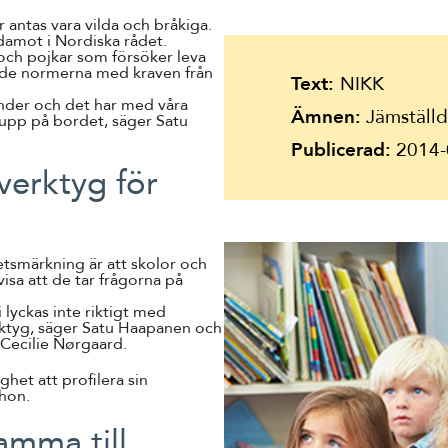
Suomi
 antas vara vilda och bråkiga.
damot i Nordiska rådet.
Íslenska
 och pojkar som försöker leva
a de normerna med kraven från
Text:
NIKK
länder och det har med våra
Ämnen:
Jämställdh
 upp på bordet, säger Satu
Publicerad:
2014-
verktyg för
tsmärkning är att skolor och
isa att de tar frågorna på
 lyckas inte riktigt med
rktyg, säger Satu Haapanen och
 Cecilie Nørgaard.
het att profilera sin
 hon.
amma till