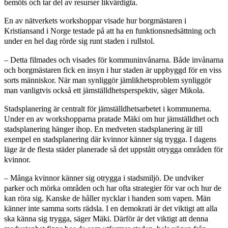
bemöts och tar del av resurser likvärdigta.
En av nätverkets workshoppar visade hur borgmästaren i
Kristiansand i Norge testade på att ha en funktionsnedsättning och
under en hel dag rörde sig runt staden i rullstol.
– Detta filmades och visades för kommuninvånarna. Både invånarna
och borgmästaren fick en insyn i hur staden är uppbyggd för en viss
sorts människor. När man synliggör jämlikhetsproblem synliggör
man vanligtvis också ett jämställdhetsperspektiv, säger Mikola.
Stadsplanering är centralt för jämställdhetsarbetet i kommunerna.
Under en av workshopparna pratade Mäki om hur jämställdhet och
stadsplanering hänger ihop. En medveten stadsplanering är till
exempel en stadsplanering där kvinnor känner sig trygga. I dagens
läge är de flesta städer planerade så det uppstått otrygga områden för
kvinnor.
– Många kvinnor känner sig otrygga i stadsmiljö. De undviker
parker och mörka områden och har ofta strategier för var och hur de
kan röra sig. Kanske de håller nycklar i handen som vapen. Män
känner inte samma sorts rädsla. I en demokrati är det viktigt att alla
ska känna sig trygga, säger Mäki. Därför är det viktigt att denna