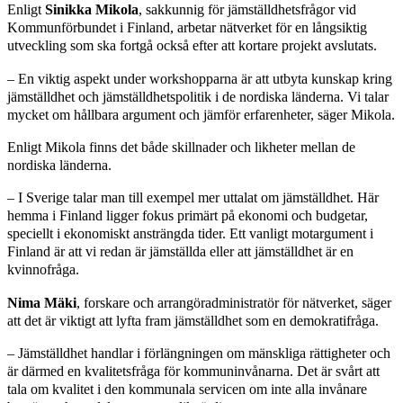
Enligt
Sinikka Mikola
, sakkunnig för jämställdhetsfrågor vid
Kommunförbundet i Finland, arbetar nätverket för en långsiktig
utveckling som ska fortgå också efter att kortare projekt avslutats.
– En viktig aspekt under workshopparna är att utbyta kunskap kring
jämställdhet och jämställdhetspolitik i de nordiska länderna. Vi talar
mycket om hållbara argument och jämför erfarenheter, säger Mikola.
Enligt Mikola finns det både skillnader och likheter mellan de
nordiska länderna.
– I Sverige talar man till exempel mer uttalat om jämställdhet. Här
hemma i Finland ligger fokus primärt på ekonomi och budgetar,
speciellt i ekonomiskt ansträngda tider. Ett vanligt motargument i
Finland är att vi redan är jämställda eller att jämställdhet är en
kvinnofråga.
Nima Mäki
, forskare och arrangöradministratör för nätverket, säger
att det är viktigt att lyfta fram jämställdhet som en demokratifråga.
– Jämställdhet handlar i förlängningen om mänskliga rättigheter och
är därmed en kvalitetsfråga för kommuninvånarna. Det är svårt att
tala om kvalitet i den kommunala servicen om inte alla invånare