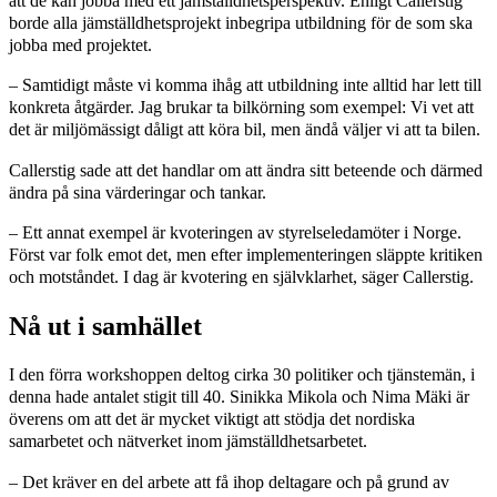
att de kan jobba med ett jämställdhetsperspektiv. Enligt Callerstig
borde alla jämställdhetsprojekt inbegripa utbildning för de som ska
jobba med projektet.
– Samtidigt måste vi komma ihåg att utbildning inte alltid har lett till
konkreta åtgärder. Jag brukar ta bilkörning som exempel: Vi vet att
det är miljömässigt dåligt att köra bil, men ändå väljer vi att ta bilen.
Callerstig sade att det handlar om att ändra sitt beteende och därmed
ändra på sina värderingar och tankar.
– Ett annat exempel är kvoteringen av styrelseledamöter i Norge.
Först var folk emot det, men efter implementeringen släppte kritiken
och motståndet. I dag är kvotering en självklarhet, säger Callerstig.
Nå ut i samhället
I den förra workshoppen deltog cirka 30 politiker och tjänstemän, i
denna hade antalet stigit till 40. Sinikka Mikola och Nima Mäki är
överens om att det är mycket viktigt att stödja det nordiska
samarbetet och nätverket inom jämställdhetsarbetet.
– Det kräver en del arbete att få ihop deltagare och på grund av