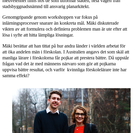
medvetenhet finns hos de som utformar staden, hela vägen från
stadsbyggnadsnämnd till ansvarig planarkitekt.
Genomgripande genom workshoppen var fokus på
inlärningsprocesser snarare än konkreta mål. Mäki diskuterade
vikten av att formulera och definiera problemen man är ute efter att
lösa i syfte att hitta lämpliga lösningar.
Mäki berättar att han tittat på hur andra länder i världen arbetat för
att öka andelen män i förskolan. I Australien angavs det som skäl att
manliga lärare i förskolorna får pojkar att prestera bättre. Då uppstår
frågan vad det är med männens närvaro som gör att pojkarna
uppvisa bättre resultat, och varför kvinnliga förskolelärare inte har
samma effekt?