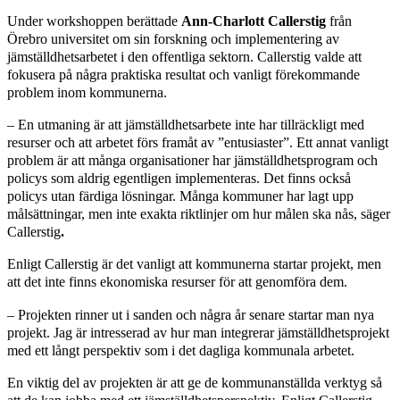
Under workshoppen berättade
Ann-Charlott Callerstig
från
Örebro universitet om sin forskning och implementering av
jämställdhetsarbetet i den offentliga sektorn. Callerstig valde att
fokusera på några praktiska resultat och vanligt förekommande
problem inom kommunerna.
– En utmaning är att jämställdhetsarbete inte har tillräckligt med
resurser och att arbetet förs framåt av ”entusiaster”. Ett annat vanligt
problem är att många organisationer har jämställdhetsprogram och
policys som aldrig egentligen implementeras. Det finns också
policys utan färdiga lösningar. Många kommuner har lagt upp
målsättningar, men inte exakta riktlinjer om hur målen ska nås, säger
Callerstig
.
Enligt Callerstig är det vanligt att kommunerna startar projekt, men
att det inte finns ekonomiska resurser för att genomföra dem.
– Projekten rinner ut i sanden och några år senare startar man nya
projekt. Jag är intresserad av hur man integrerar jämställdhetsprojekt
med ett långt perspektiv som i det dagliga kommunala arbetet.
En viktig del av projekten är att ge de kommunanställda verktyg så