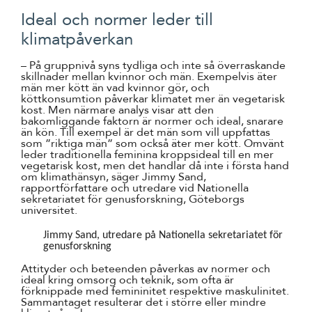
Ideal och normer leder till
klimatpåverkan
– På gruppnivå syns tydliga och inte så överraskande
skillnader mellan kvinnor och män. Exempelvis äter
män mer kött än vad kvinnor gör, och
köttkonsumtion påverkar klimatet mer än vegetarisk
kost. Men närmare analys visar att den
bakomliggande faktorn är normer och ideal, snarare
än kön. Till exempel är det män som vill uppfattas
som ”riktiga män” som också äter mer kött. Omvänt
leder traditionella feminina kroppsideal till en mer
vegetarisk kost, men det handlar då inte i första hand
om klimathänsyn, säger Jimmy Sand,
rapportförfattare och utredare vid Nationella
sekretariatet för genusforskning, Göteborgs
universitet.
Jimmy Sand, utredare på Nationella sekretariatet för
genusforskning
Attityder och beteenden påverkas av normer och
ideal kring omsorg och teknik, som ofta är
förknippade med femininitet respektive maskulinitet.
Sammantaget resulterar det i större eller mindre