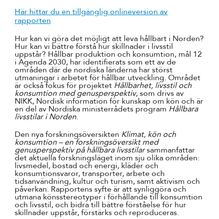
Här hittar du en tillgänglig onlineversion av
rapporten
Hur kan vi göra det möjligt att leva hållbart i Norden?
Hur kan vi bättre förstå hur skillnader i livsstil
uppstår? Hållbar produktion och konsumtion, mål 12
i Agenda 2030, har identifierats som ett av de
områden där de nordiska länderna har störst
utmaningar i arbetet för hållbar utveckling. Området
är också fokus för projektet
Hållbarhet, livsstil och
konsumtion med genusperspektiv
, som drivs av
NIKK, Nordisk information för kunskap om kön och är
en del av Nordiska ministerrådets program
Hållbara
livsstilar i Norden
.
Den nya forskningsöversikten
Klimat, kön och
konsumtion – en forskningsöversikt med
genusperspektiv på hållbara livsstilar
sammanfattar
det aktuella forskningsläget inom sju olika områden:
livsmedel, bostad och energi, kläder och
konsumtionsvaror, transporter, arbete och
tidsanvändning, kultur och turism, samt aktivism och
påverkan. Rapportens syfte är att synliggöra och
utmana könsstereotyper i förhållande till konsumtion
och livsstil, och bidra till bättre förståelse för hur
skillnader uppstår, förstärks och reproduceras.