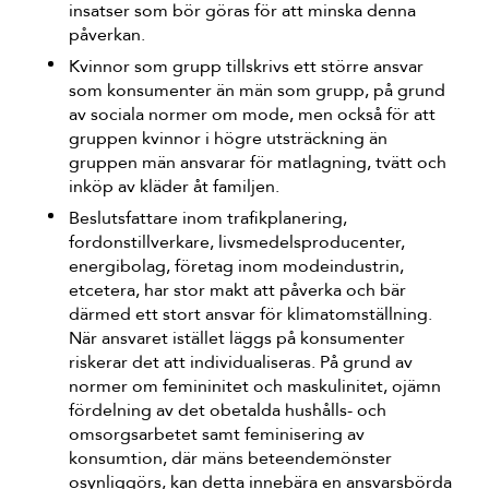
insatser som bör göras för att minska denna
påverkan.
Kvinnor som grupp tillskrivs ett större ansvar
som konsumenter än män som grupp, på grund
av sociala normer om mode, men också för att
gruppen kvinnor i högre utsträckning än
gruppen män ansvarar för matlagning, tvätt och
inköp av kläder åt familjen.
Beslutsfattare inom trafikplanering,
fordonstillverkare, livsmedelsproducenter,
energibolag, företag inom modeindustrin,
etcetera, har stor makt att påverka och bär
därmed ett stort ansvar för klimatomställning.
När ansvaret istället läggs på konsumenter
riskerar det att individualiseras. På grund av
normer om femininitet och maskulinitet, ojämn
fördelning av det obetalda hushålls- och
omsorgsarbetet samt feminisering av
konsumtion, där mäns beteendemönster
osynliggörs, kan detta innebära en ansvarsbörda