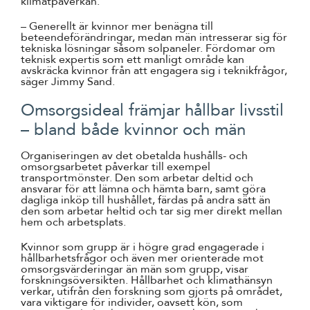
klimatpåverkan.
– Generellt är kvinnor mer benägna till
beteendeförändringar, medan män intresserar sig för
tekniska lösningar såsom solpaneler. Fördomar om
teknisk expertis som ett manligt område kan
avskräcka kvinnor från att engagera sig i teknikfrågor,
säger Jimmy Sand.
Omsorgsideal främjar hållbar livsstil
– bland både kvinnor och män
Organiseringen av det obetalda hushålls- och
omsorgsarbetet påverkar till exempel
transportmönster. Den som arbetar deltid och
ansvarar för att lämna och hämta barn, samt göra
dagliga inköp till hushållet, färdas på andra sätt än
den som arbetar heltid och tar sig mer direkt mellan
hem och arbetsplats.
Kvinnor som grupp är i högre grad engagerade i
hållbarhetsfrågor och även mer orienterade mot
omsorgsvärderingar än män som grupp, visar
forskningsöversikten. Hållbarhet och klimathänsyn
verkar, utifrån den forskning som gjorts på området,
vara viktigare för individer, oavsett kön, som