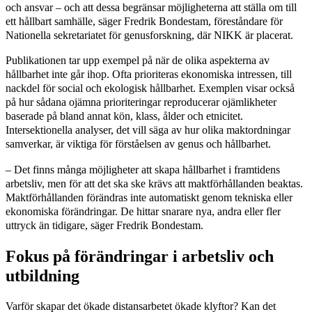
och ansvar – och att dessa begränsar möjligheterna att ställa om till
ett hållbart samhälle, säger Fredrik Bondestam, föreståndare för
Nationella sekretariatet för genusforskning, där NIKK är placerat.
Publikationen tar upp exempel på när de olika aspekterna av
hållbarhet inte går ihop. Ofta prioriteras ekonomiska intressen, till
nackd
el för social och ekologisk hållbarhet. Exemplen visar också
på hur sådana ojämna prioriteringar reproducerar ojämlikheter
baserade på bland annat kön, klass, ålder och etnicitet.
Intersektionella analyser, det vill säga av hur olika maktordningar
samverkar, är viktiga för förståelsen av genus och hållbarhet.
– Det finns många möjligheter att skapa hållbarhet i framtidens
arbetsliv, men för att det ska ske krävs att maktförhållanden beaktas.
Maktförhål­landen förändras inte automatiskt genom tekniska eller
ekonomiska förändringar. De hittar snarare nya, andra eller fler
uttryck än tidigare, säger Fredrik Bondestam.
Fokus på förändringar i arbetsliv och
utbildning
Varför skapar det ökade distansarbetet ökade klyftor? Kan det