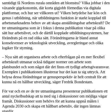
samtidigt få Nordens rurala områden att blomstra? Vilka jobbar i den
växande gigekonomin, där korta gigjobb förmedlas via digitala
plattformar, och hur ser villkoren ut? Vilken betydelse har kön och
genus i utbildning, när utbildningens funktion är starkt kopplad till
arbetsmarknadens behov av att skapa anställningsbar arbetskraft? De
tre utmaningarna som är i fokus i denna publikation visar på olika
sätt hur arbetslivet, och de därtill kopplade utbildningssystemen, har
förändrats på en rad olika sätt. Förändringarna är bland annat
konsekvenser av teknologisk utveckling, avregleringar och olika
logiker för styrning.
– Nya sätt att organisera arbete och efterfrågan på en mer flexibel
arbetskraft utmanar också tidigare normer om arbete som
platsbundet och som något där det finns ett tydligt arbetsgivaransvar.
Exemplen i publikationen illustrerar hur det kan ta sig uttryck. Att
belysa dessa förändringar ur genusperspektiv är helt centralt för att
kunna nå en hållbar utveckling, säger Fredrik Bondestam.
För var och en av de tre utmaningarna presenterar publikationen ett
antal nyckelbudskap att ta med sig i diskussioner om möjliga vägar
framåt. Diskussioner som behövs för att kunna uppnå målen i
Agenda 2030 och skapa ett hållbart arbetsliv, där ingen lämnas
utanför.