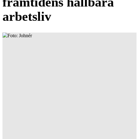
framtidens hållbara
arbetsliv