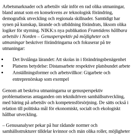
Arbetsmarknader och arbetsliv står inför en rad olika utmaningar,
bland annat som en konsekvens av teknologisk förändring,
demografisk utveckling och regionala skillnader. Samtidigt har
synen på kunskap, lärande och utbildning förändrats, liksom olika
logiker för styrning. NIKK:s nya publikation
Framtidens hållbara
arbetsliv i Norden – Genusperspektiv på möjligheter och
utmaningar
beskriver förändringarna och fokuserar på tre
utmaningar:
Det livslånga lärandet: Att skolas in i förändringsbenägenhet
Platsens betydelse: Distansarbete respektive platsbundet arbete
Anställningsformer och arbetsvillkor: Gigarbete och
entreprenörskap som exempel
Genom att beskriva utmaningarna ur genusper­spektiv
problematiseras antaganden om teknikdri­ven samhällsutveckling,
med bäring på arbetsliv och kompetensförsörjning. De sätts också i
relation till politiska mål för ekonomiskt, socialt och ekologiskt
hållbar utveckling.
– Genusanalyser pekar på hur rådande normer och
samhällsstrukturer tilldelar kvinnor och män olika roller, möjligheter