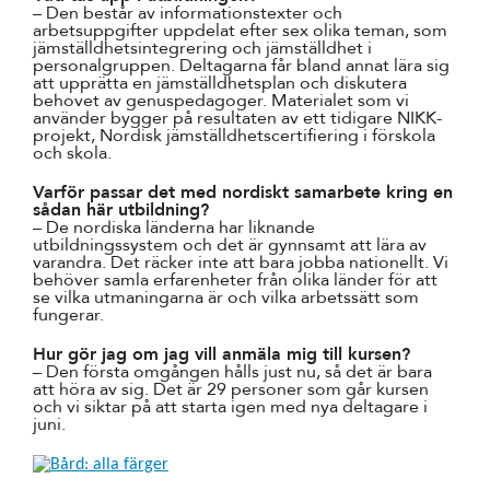
– Den består av informationstexter och
arbetsuppgifter uppdelat efter sex olika teman, som
jämställdhetsintegrering och jämställdhet i
personalgruppen. Deltagarna får bland annat lära sig
att upprätta en jämställdhetsplan och diskutera
behovet av genuspedagoger. Materialet som vi
använder bygger på resultaten av ett tidigare NIKK-
projekt, Nordisk jämställdhetscertifiering i förskola
och skola.
Varför passar det med nordiskt samarbete kring en
sådan här utbildning?
– De nordiska länderna har liknande
utbildningssystem och det är gynnsamt att lära av
varandra. Det räcker inte att bara jobba nationellt. Vi
behöver samla erfarenheter från olika länder för att
se vilka utmaningarna är och vilka arbetssätt som
fungerar.
Hur gör jag om jag vill anmäla mig till kursen?
– Den första omgången hålls just nu, så det är bara
att höra av sig. Det är 29 personer som går kursen
och vi siktar på att starta igen med nya deltagare i
juni.