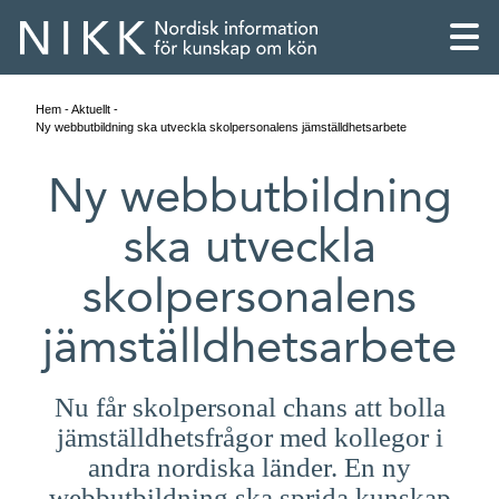
Hem
Aktuellt
Ny webbutbildning ska utveckla skolpersonalens jämställdhetsarbete
Ny webbutbildning
ska utveckla
skolpersonalens
jämställdhetsarbete
Nu får skolpersonal chans att bolla
English
jämställdhetsfrågor med kollegor i
andra nordiska länder. En ny
Skandinaviska
webbutbildning ska sprida kunskap