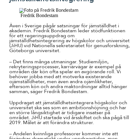
Fredrik Bondestam
Även i Sverige pågår satsningar för jämställdhet i
akademin. Fredrik Bondestam leder stödfunktionen
för ett regeringsuppdrag om
jämställdhetsintegrering av högskolor och universitet
(JiHU) vid Nationella sekretariatet för genusforskning,
Göteborgs universitet.
– Det finns många utmaningar. Studiemiljön,
rekryteringsprocesser, karriärvägar är exempel på
områden där kön ofta spelar en avgörande roll. Vi
behöver jobba med att motverka existerande
ojämställdheter, men även andra ojämlikheter,
eftersom kön och andra maktordningar alltid hänger
samman, säger Fredrik Bondestam.
Uppdraget att jämställdhetsintegrera högskolor och
universitet ska ses som en ambitionshöjning och har
en större långsiktighet är tidigare insatser på
området. JiHU startade vid årsskiftet och ska pågå till
2019. Målet är att förändra strukturer.
– Andelen kvinnliga professorer kommer inte att
förändras dramatiskt under uppdragstiden, men