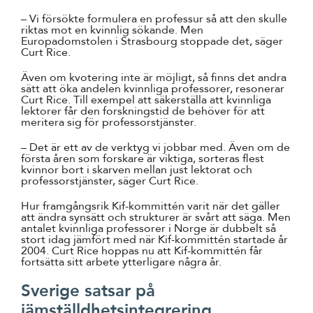
– Vi försökte formulera en professur så att den skulle
riktas mot en kvinnlig sökande. Men
Europadomstolen i Strasbourg stoppade det, säger
Curt Rice.
Även om kvotering inte är möjligt, så finns det andra
sätt att öka andelen kvinnliga professorer, resonerar
Curt Rice. Till exempel att säkerställa att kvinnliga
lektorer får den forskningstid de behöver för att
meritera sig för professorstjänster.
– Det är ett av de verktyg vi jobbar med. Även om de
första åren som forskare är viktiga, sorteras flest
kvinnor bort i skarven mellan just lektorat och
professorstjänster, säger Curt Rice.
Hur framgångsrik Kif-kommittén varit när det gäller
att ändra synsätt och strukturer är svårt att säga. Men
antalet kvinnliga professorer i Norge är dubbelt så
stort idag jämfört med när Kif-kommittén startade år
2004. Curt Rice hoppas nu att Kif-kommittén får
fortsätta sitt arbete ytterligare några år.
Sverige satsar på
jämställdhetsintegrering