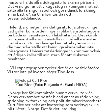
måste vi ha de allra duktigaste forskarna på banan.
Det vi nu gör är ett viktigt steg i riktningen mot att
sätta alla talanger i spel och göra dansk forskning
ännu bättre”, sa Ulla Tørnæs då i ett
pressmeddelande.
I Talentbarometern ska det gå att följa utvecklingen
vad gäller könsfördelningen i olika tjänstekategorier
på både universitets- och fakultetsnivå. Det ska bli
transparent vilka som anställs och på vilka meriter.
Det ska i sin tur undanröja kamratrekryteringar och
därmed säkerställa att kvinnliga akademiker inte
missgynnas. Universitetsledningarna kommer också
att årligen kallas till ministern för att diskutera
resultaten.
– Vi i expertgruppen tycker det är en positiv åtgärd.
Vi tror inte på kvoter, säger Tine Jess.
Curt Rice. (Foto: Benjamin A. Ward / HiOA)
I Norge har Kif-kommittén hunnit verka i tolv år.
Deras verksamhet består bland annat av rådgivning,
spridning av forskning och politiskt påverkansarbete.
Curt Rice ser helst att kvotering som verktyg skulle
bli tillåtet i Norge. Det är det inte idag.