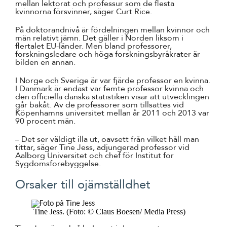
mellan lektorat och professur som de flesta
kvinnorna försvinner, säger Curt Rice.
På doktorandnivå är fördelningen mellan kvinnor och
män relativt jämn. Det gäller i Norden liksom i
flertalet EU-länder. Men bland professorer,
forskningsledare och höga forskningsbyråkrater är
bilden en annan.
I Norge och Sverige är var fjärde professor en kvinna.
I Danmark är endast var femte professor kvinna och
den officiella danska statistiken visar att utvecklingen
går bakåt. Av de professorer som tillsattes vid
Köpenhamns universitet mellan år 2011 och 2013 var
90 procent män.
– Det ser väldigt illa ut, oavsett från vilket håll man
tittar, säger Tine Jess, adjungerad professor vid
Aalborg Universitet och chef för Institut for
Sygdomsforebyggelse.
Orsaker till ojämställdhet
Tine Jess. (Foto: © Claus Boesen/ Media Press)