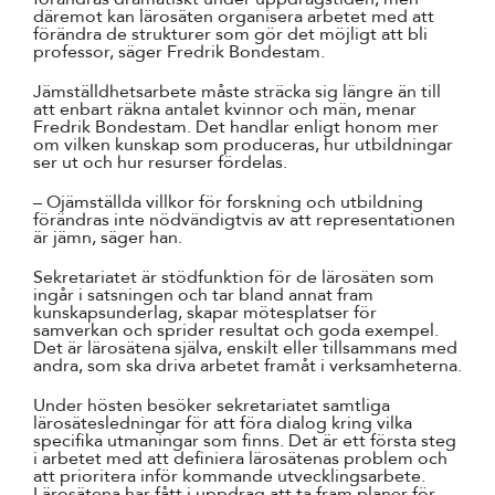
däremot kan lärosäten organisera arbetet med att
förändra de strukturer som gör det möjligt att bli
professor, säger Fredrik Bondestam.
Jämställdhetsarbete måste sträcka sig längre än till
att enbart räkna antalet kvinnor och män, menar
Fredrik Bondestam. Det handlar enligt honom mer
om vilken kunskap som produceras, hur utbildningar
ser ut och hur resurser fördelas.
– Ojämställda villkor för forskning och utbildning
förändras inte nödvändigtvis av att representationen
är jämn, säger han.
Sekretariatet är stödfunktion för de lärosäten som
ingår i satsningen och tar bland annat fram
kunskapsunderlag, skapar mötesplatser för
samverkan och sprider resultat och goda exempel.
Det är lärosätena själva, enskilt eller tillsammans med
andra, som ska driva arbetet framåt i verksamheterna.
Under hösten besöker sekretariatet samtliga
lärosätesledningar för att föra dialog kring vilka
specifika utmaningar som finns. Det är ett första steg
i arbetet med att definiera lärosätenas problem och
att prioritera inför kommande utvecklingsarbete.
Lärosätena har fått i uppdrag att ta fram planer för