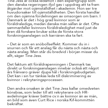
Tine Jess är också ledamot i den expertgrupp som
den danska regeringen ifjol gav i uppdrag att ta fram
åtgärder mot ojämställdhet i akademin. Hon ser tre
huvudorsaker till ojämställdheten. Den första handlar
om den ojämna fördelningen av omsorgen om barn. I
Danmark är det i hög grad kvinnor som är
föräldralediga, medan danska män sällan är det. Ofta
sammanfaller kvinnors föräldraledighet med just de
åren då forskare brukar söka de första stora
forskningsanslagen och karriären ska ta fart.
– Det är som en snöbollseffekt. Kommer du in i
snurren och får ett anslag får du nästa och nästa och
nästa anslag. Men står du bredvid i början missar du
allt, säger Tine Jess.
Det faktum att föräldrapenningen i Danmark tas
direkt ur forskningsanslagen innebär också att något
års frånvaro gräver djupa hål i forskningsbudgeten.
Det kan i sin tur tänkas leda till diskriminering av
kvinnor i rekryteringsprocessen.
Den andra orsaken är det Tine Jess kallar omedveten
könsbias, som leder till att rekryterare och HR-
avdelningar kräver bättre cv:n av kvinnor än av män,
en bild som även Curt Rice i norska Kif-kommittén
bekräftar.