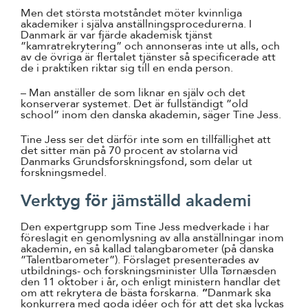
Men det största motståndet möter kvinnliga
akademiker i själva anställningsprocedurerna. I
Danmark är var fjärde akademisk tjänst
”kamratrekrytering” och annonseras inte ut alls, och
av de övriga är flertalet tjänster så specificerade att
de i praktiken riktar sig till en enda person.
– Man anställer de som liknar en själv och det
konserverar systemet. Det är fullständigt ”old
school” inom den danska akademin, säger Tine Jess.
Tine Jess ser det därför inte som en tillfällighet att
det sitter män på 70 procent av stolarna vid
Danmarks Grundsforskningsfond, som delar ut
forskningsmedel.
Verktyg för jämställd akademi
Den expertgrupp som Tine Jess medverkade i har
föreslagit en genomlysning av alla anställningar inom
akademin, en så kallad talangbarometer (på danska
”Talentbarometer”). Förslaget presenterades av
utbildnings- och forskningsminister Ulla Tørnæsden
den 11 oktober i år, och enligt ministern handlar det
om att rekrytera de bästa forskarna.
”
Danmark ska
konkurrera med goda idéer och för att det ska lyckas