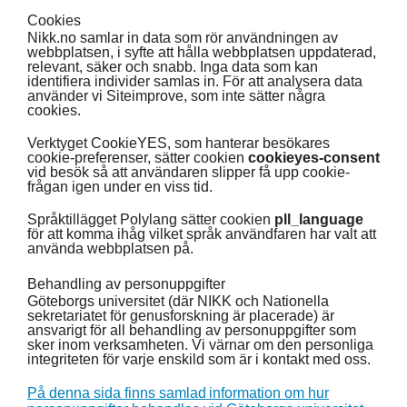
Suomi
Cookies
Nikk.no samlar in data som rör användningen av
webbplatsen, i syfte att hålla webbplatsen uppdaterad,
Íslenska
relevant, säker och snabb. Inga data som kan
identifiera individer samlas in. För att analysera data
använder vi Siteimprove, som inte sätter några
cookies.
Verktyget CookieYES, som hanterar besökares
cookie-preferenser, sätter cookien
cookieyes-consent
vid besök så att användaren slipper få upp cookie-
frågan igen under en viss tid.
Språktillägget Polylang sätter cookien
pll_language
för att komma ihåg vilket språk användfaren har valt att
använda webbplatsen på.
Behandling av personuppgifter
Göteborgs universitet (där NIKK och Nationella
sekretariatet för genusforskning är placerade) är
ansvarigt för all behandling av personuppgifter som
sker inom verksamheten. Vi värnar om den personliga
integriteten för varje enskild som är i kontakt med oss.
På denna sida finns samlad information om hur