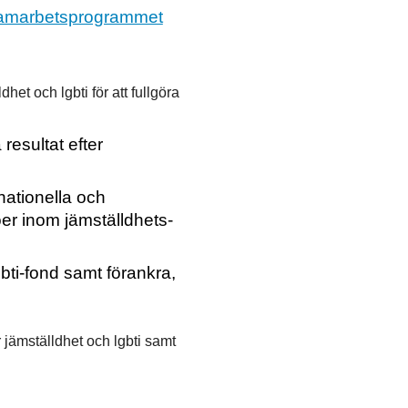
samarbetsprogrammet
het och lgbti för att fullgöra
resultat efter
nationella och
jöer inom jämställdhets-
bti-fond samt förankra,
r jämställdhet och lgbti samt