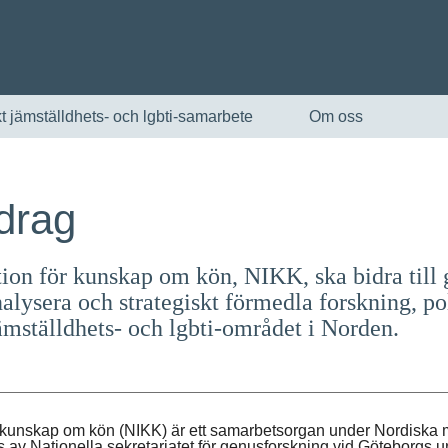
t jämställdhets- och lgbti-samarbete
Om oss
drag
ion för kunskap om kön, NIKK, ska bidra til
alysera och strategiskt förmedla forskning, pol
ämställdhets- och lgbti-området i Norden.
English
Skandinaviska
r kunskap om kön (NIKK) är ett samarbetsorgan under Nordiska mi
as av Nationella sekretariatet för genusforskning vid Göteborgs u