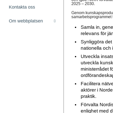
2025 – 2030.
Kontakta oss
Genom kunskapsprodukti
samarbetsprogrammet fö
Om webbplatsen
Samla in, gene
relevans för jä
Synliggöra det 
nationella och
Utveckla insat
utveckla kunska
ministerrådet 
ordförandeskap
Facilitera nät
aktörer i Norde
praktik.
Förvalta Nordi
enlighet med d