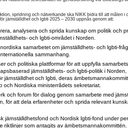
Suomi
Íslenska
on, spridning och nätverkande ska NIKK bidra till att målen i 
r jämställdhet och lgbti 2025 – 2030 uppnås genom att:
rera, analysera och sprida kunskap om politik och pr
mställdhets- och lgbti-området i Norden.
nordiska samarbetet om jämställdhets- och lgbti-fråg
 internationella sammanhang.
ser och politiska plattformar för att uppfylla samarb
psbaserad jämställdhets- och lgbti-politik i Norden, t
för jämställdhet och lgbti, deras ämbetsmannakommit
 och Nordiska ministerrådets sekretariat.
verk och forum för dialog genom samarbete med jämstä
n, för att dela erfarenheter och sprida relevant kuns
sk jämställdhetsfond och Nordisk lgbti-fond under pe
e riktlinjer som antagits av ämbetsmannakommittén.