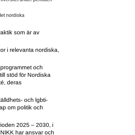
det nordiska
aktik som är av
or i relevanta nordiska,
etsprogrammet och
ill stöd för Nordiska
té, deras
lldhets- och lgbti-
kap om politik och
rioden 2025 – 2030, i
 NIKK har ansvar och