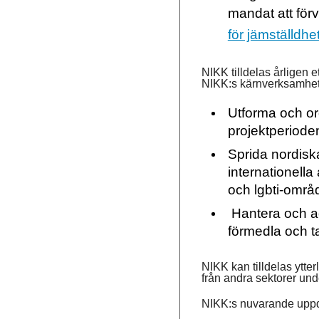
mandat att förv
för jämställdhe
NIKK tilldelas årligen e
NIKK:s kärnverksamhet 
Utforma och org
projektperioden
Sprida nordisk
internationella
och lgbti-områ
Hantera och ad
förmedla och t
NIKK kan tilldelas ytte
från andra sektorer und
NIKK:s nuvarande uppdr