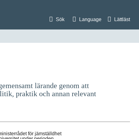
Sök
Language
Lättläst
l gemensamt lärande genom att
itik, praktik och annan relevant
nisterrådet för jämställdhet
niversitet under perioden