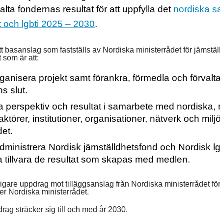
alta fondernas resultat för att uppfylla det
nordiska 
t och lgbti 2025 – 2030
.
tt basanslag som fastställs av Nordiska ministerrådet för jämställd
som är att:
anisera projekt samt förankra, förmedla och förvalta 
s slut.
a perspektiv och resultat i samarbete med nordiska, 
 aktörer, institutioner, organisationer, nätverk och mil
det.
ministrera Nordisk jämställdhetsfond och Nordisk lg
a tillvara de resultat som skapas med medlen.
rligare uppdrag mot tilläggsanslag från Nordiska ministerrådet fö
er Nordiska ministerrådet.
ag sträcker sig till och med år 2030.