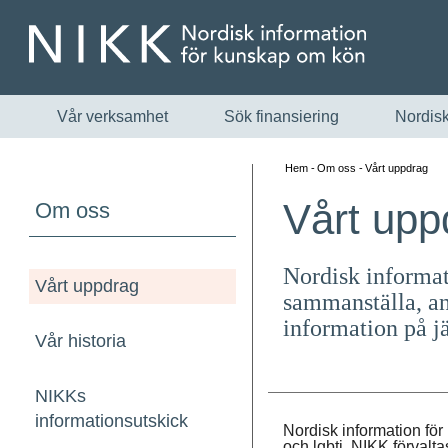
Vår verksamhet
Sök finansiering
Nordisk
Hem
Om oss
Vårt uppdrag
Vårt upp
Om oss
Nordisk informat
Vårt uppdrag
sammanställa, an
information på j
Vår historia
NIKKs
informationsutskick
Nordisk information fö
och lgbti. NIKK förvalt