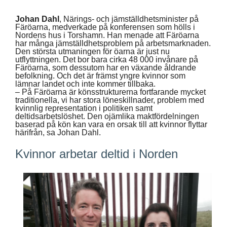
Johan Dahl
, Närings- och jämställdhetsminister på
Färöarna, medverkade på konferensen som hölls i
Nordens hus i Torshamn. Han menade att Färöarna
har många jämställdhetsproblem på arbetsmarknaden.
Den största utmaningen för öarna är just nu
utflyttningen. Det bor bara cirka 48 000 invånare på
Färöarna, som dessutom har en växande åldrande
befolkning. Och det är främst yngre kvinnor som
lämnar landet och inte kommer tillbaka.
– På Färöarna är könsstrukturerna fortfarande mycket
traditionella, vi har stora löneskillnader, problem med
kvinnlig representation i politiken samt
deltidsarbetslöshet. Den ojämlika maktfördelningen
baserad på kön kan vara en orsak till att kvinnor flyttar
härifrån, sa Johan Dahl.
Kvinnor arbetar deltid i Norden