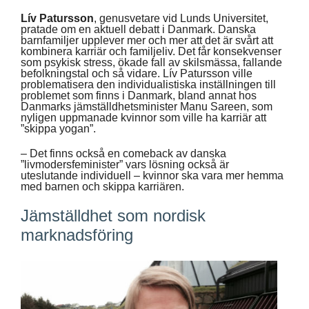
Lív Patursson
, genusvetare vid Lunds Universitet,
pratade om en aktuell debatt i Danmark. Danska
barnfamiljer upplever mer och mer att det är svårt att
kombinera karriär och familjeliv. Det får konsekvenser
som psykisk stress, ökade fall av skilsmässa, fallande
befolkningstal och så vidare. Lív Patursson ville
problematisera den individualistiska inställningen till
problemet som finns i Danmark, bland annat hos
Danmarks jämställdhetsminister Manu Sareen, som
nyligen uppmanade kvinnor som ville ha karriär att
”skippa yogan”.
– Det finns också en comeback av danska
”livmodersfeminister” vars lösning också är
uteslutande individuell – kvinnor ska vara mer hemma
med barnen och skippa karriären.
Jämställdhet som nordisk
marknadsföring