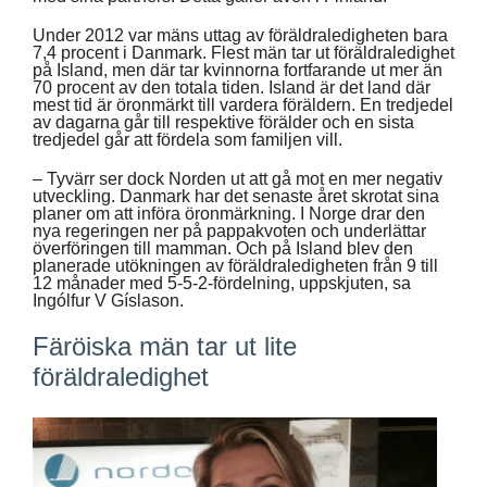
Under 2012 var mäns uttag av föräldraledigheten bara
7,4 procent i Danmark. Flest män tar ut föräldraledighet
på Island, men där tar kvinnorna fortfarande ut mer än
70 procent av den totala tiden. Island är det land där
mest tid är öronmärkt till vardera föräldern. En tredjedel
av dagarna går till respektive förälder och en sista
tredjedel går att fördela som familjen vill.
– Tyvärr ser dock Norden ut att gå mot en mer negativ
utveckling. Danmark har det senaste året skrotat sina
planer om att införa öronmärkning. I Norge drar den
nya regeringen ner på pappakvoten och underlättar
överföringen till mamman. Och på Island blev den
planerade utökningen av föräldraledigheten från 9 till
12 månader med 5-5-2-fördelning, uppskjuten, sa
Ingólfur V Gíslason.
Färöiska män tar ut lite
föräldraledighet