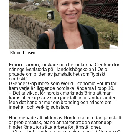
Eirinn Larsen
Eirinn Larsen
, forskare och historiker på Centrum för
näringslivshistoria på Handelshögskolan i Oslo,
pratade om bilden av jämställdhet som ”typiskt
nordiskt”.
I Gender Gap Index som World Economic Forum tar
fram varje år, ligger de nordiska länderna i topp 10.
– Det är viktigt för nordisk marknadsföring att man
framställer sig själv som jämställt inför andra länder.
Men det handlar mer om branding och mindre om
innehåll och verklig substans.
Hon menade att bilden av Norden som redan jämställt
är problematisk, bland annat för att den sätter upp
hinder för att fortsätta arbeta för jämställdhet.
– Vi har fortfarande en massa utmaningar i Norden när