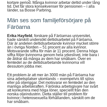
kortare period. Många kvinnor arbetar deltid under lång
tid. Det får stora konsekvenser för pensionen – i alla
länder, sa Bosse Parbring.
Män ses som familjeförsörjare på
Färöarna
Erika Hayfield
, forskare på Färöarnas universitet,
hade särskilt undersökt deltidsarbetet på Färöarna.
Där är andelen deltidsarbetande kvinnor mycket större
än i övriga Norden – 51 procent av alla kvinnor.
Motsvarande siffra för män är 11 procent. Denna höga
siffra följer kvinnorna genom hela yrkeslivet, inte bara i
de åldrar då många av dem har småbarn. Över en
femtedel av de deltidsarbetande kvinnorna vill
dessutom jobba mer.
Ett problem är att mer än 3000 män på Färöarna har
sina arbetsplatser utomlands – exempelvis till sjöss
eller på oljeriggar. Det motsvarar en femtedel av den
manliga arbetskraften. Färöiska arbetsgivare har svårt
att konkurrera med höga löner, speciellt från den
norska oljeindustrin. Detta ställer till problem för
kvinnor i heterosexuella förhållanden, särskilt om de
har småbarn.