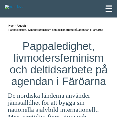
Hem
Aktuellt
Pappaledighet, livmodersfeminism och deltidsarbete på agendan i Färöarna
Pappaledighet,
livmodersfeminism
och deltidsarbete på
agendan i Färöarna
De nordiska länderna använder
English
jämställdhet för att bygga sin
nationella självbild internationellt.
Skandinaviska
Men samtidigt finns stora och