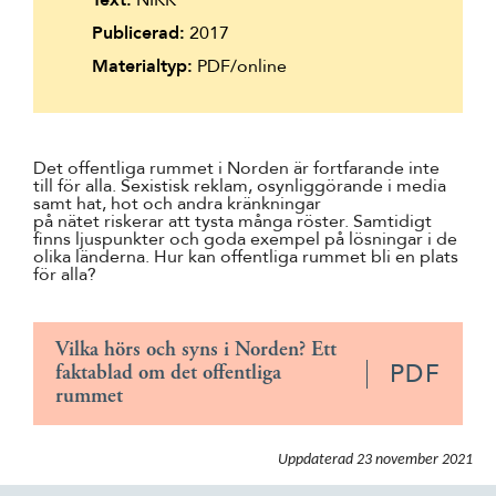
Text:
NIKK
Suomi
Publicerad:
2017
Íslenska
Materialtyp:
PDF/online
Det offentliga rummet i Norden är fortfarande inte
till för alla. Sexistisk reklam, osynliggörande i media
samt hat, hot och andra kränkningar
på nätet riskerar att tysta många röster. Samtidigt
finns ljuspunkter och goda exempel på lösningar i de
olika länderna. Hur kan offentliga rummet bli en plats
för alla?
Vilka hörs och syns i Norden? Ett
PDF
faktablad om det offentliga
rummet
Uppdaterad
23 november 2021