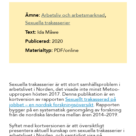
Suomi
Ämne:
Arbetsliv och arbetsmarknad
Íslenska
Sexuella trakasserier
Text:
Ida Måwe
Publicerad:
2020
Materialtyp:
PDF/online
Sexuella trakasserier är ett stort samhällsproblem i
arbetslivet i Norden, det visade inte minst Metoo-
uppropen hösten 2017. Denna publikation är en
kortversion av rapporten
Sexuellt trakasserad på
jobbet – en nordisk forskningsöversikt
. Rapporten
bygger på en systematisk genomgång av forskning
från de nordiska länderna mellan åren 2014–2019.
Syftet med kortversionen är att översiktligt
presentera aktuell kunskap om sexuella trakasserier i
arbetslivet i Norden, och samtidigt visa på