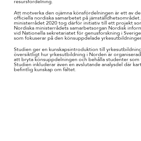
resursfördelning.
Att motverka den ojämna könsfördelningen är ett av de
officiella nordiska samarbetet på jämställdhetsområdet
ministerrådet 2020 tog därför initiativ till ett projekt
Nordiska ministerrådets samarbetsorgan Nordisk inform
vid Nationella sekretariatet för genusforskning i Sverig
som fokuserar på den könsuppdelade yrkesutbildningen
Studien ger en kunskapsintroduktion till yrkesutbildni
översiktligt hur yrkesutbildning i Norden är organiser
att bryta könsuppdelningen och behålla studenter som 
Studien inkluderar även en avslutande analysdel där kar
befintlig kunskap om fältet.