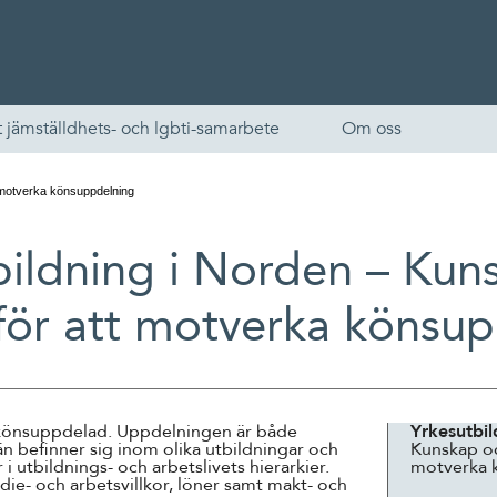
 jämställdhets- och lgbti-samarbete
Om oss
t motverka könsuppdelning
bildning i Norden – Kun
 för att motverka könsu
English
t könsuppdelad. Uppdelningen är både
Yrkesutbil
män befinner sig inom olika utbildningar och
Kunskap oc
Skandinaviska
 utbildnings- och arbetslivets hierarkier.
motverka 
ie- och arbetsvillkor, löner samt makt- och