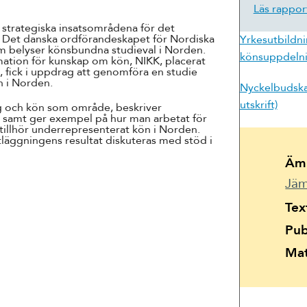
Suomi
Läs rappor
 strategiska insatsområdena för det
Íslenska
. Det danska ordförandeskapet för Nordiska
Yrkesutbildni
 som belyser könsbundna studieval i Norden.
könsuppdelnin
ation för kunskap om kön, NIKK, placerat
e, fick i uppdrag att genomföra en studie
 i Norden.
Nyckelbudska
utskrift)
ng och kön som område, beskriver
ad samt ger exempel på hur man arbetat för
tillhör underrepresenterat kön i Norden.
tläggningens resultat diskuteras med stöd i
Äm
Jäm
Tex
Pub
Mat