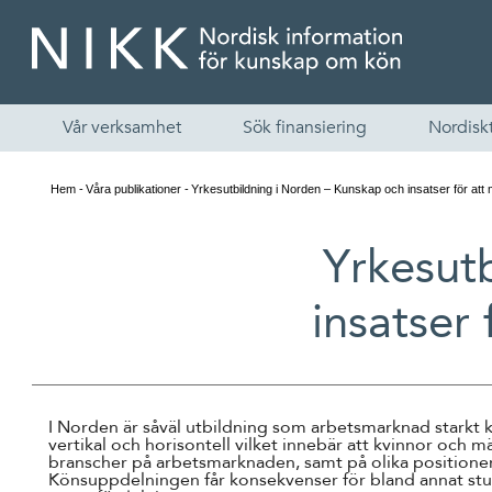
Vår verksamhet
Sök finansiering
Nordiskt
Hem
Våra publikationer
Yrkesutbildning i Norden – Kunskap och insatser för at
Yrkesut
insatser
I Norden är såväl utbildning som arbetsmarknad stark
vertikal och horisontell vilket innebär att kvinnor och 
branscher på arbetsmarknaden, samt på olika positioner i
Könsuppdelningen får konsekvenser för bland annat stud