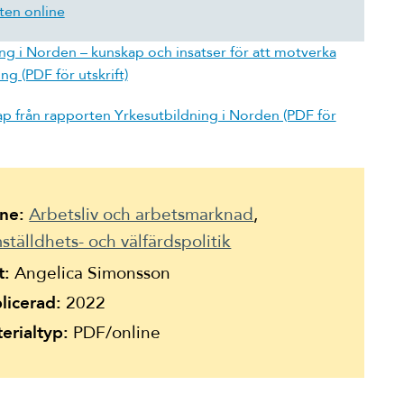
ten online
ng i Norden – kunskap och insatser för att motverka
g (PDF för utskrift)
p från rapporten Yrkesutbildning i Norden (PDF för
ne:
Arbetsliv och arbetsmarknad
ställdhets- och välfärdspolitik
t:
Angelica Simonsson
licerad:
2022
erialtyp:
PDF/online