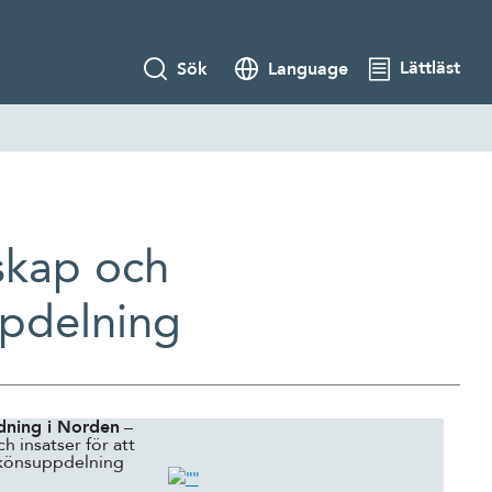
Lättläst
Sök
Language
skap och
ppdelning
dning i Norden
–
h insatser för att
könsuppdelning