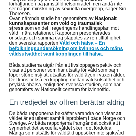
förhållanden på jämställdhetsområdet men ändå inte
ser någon minskning av sexuella övergrepp, säger Siri
Thoresen.
Ovan nämnda studie har genomförts av
Nasjonalt
kunnskapssenter om vold og traumatisk
stress
som en del i regeringens handlingsplan mot
våld i nära relationer. Rapporten
presenterades i
onsdags och samma dag släpptes av ren tillfällighet
den svenska rapporten
Våld och hälsa – En
befolkningsundersökning om kvinnors och mäns
våldsutsatthet samt kopplingen till hälsa.
Båda studierna utgår från ett livsloppsperspektiv och
visar att personer som har utsatts för våld som barn
löper större risk att utsättas för våld även i vuxen ålder.
Det finns också en koppling mellan våldsutsatthet och
psykisk ohälsa, enligt den svenska studien, som har
genomförts av Nationellt centrum för kvinnofrid.
En tredjedel av offren berättar aldrig
De båda rapporterna bekräftar varandra och visar att
våldet är ett utbrett samhällsproblem i både Norge och
Sverige. Av båda rapporterna framgår det också att i
synnerhet det sexuella våldet sker i det fördolda.
Många som utsätts för våldtäkt uppsöker inte sjukvård