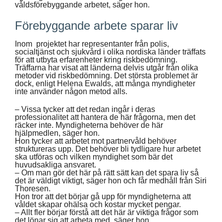
våldsförebyggande arbetet, säger hon.
Förebyggande arbete sparar liv
Inom projektet har representanter från polis,
socialtjänst och sjukvård i olika nordiska länder träffats
för att utbyta erfarenheter kring riskbedömning.
Träffarna har visat att länderna delvis utgår från olika
metoder vid riskbedömning. Det största problemet är
dock, enligt Helena Ewalds, att många myndigheter
inte använder någon metod alls.
– Vissa tycker att det redan ingår i deras
professionalitet att hantera de här frågorna, men det
räcker inte. Myndigheterna behöver de här
hjälpmedlen, säger hon.
Hon tycker att arbetet mot partnervåld behöver
struktureras upp. Det behöver bli tydligare hur arbetet
ska utföras och vilken myndighet som bär det
huvudsakliga ansvaret.
– Om man gör det här på rätt sätt kan det spara liv så
det är väldigt viktigt, säger hon och får medhåll från Siri
Thoresen.
Hon tror att det börjar gå upp för myndigheterna att
våldet skapar ohälsa och kostar mycket pengar.
– Allt fler börjar förstå att det här är viktiga frågor som
det lönar sig att arbeta med, säger hon.