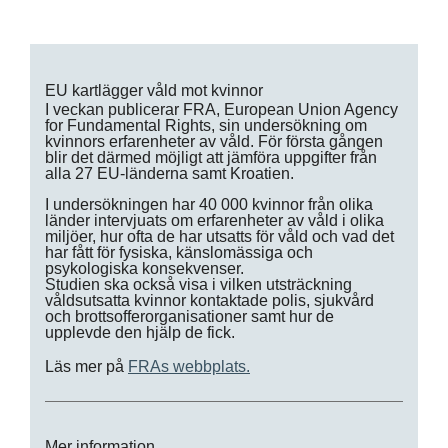
EU kartlägger våld mot kvinnor
I veckan publicerar FRA, European Union Agency
for Fundamental Rights, sin undersökning om
kvinnors erfarenheter av våld. För första gången
blir det därmed möjligt att jämföra uppgifter från
alla 27 EU-länderna samt Kroatien.
I undersökningen har 40 000 kvinnor från olika
länder intervjuats om erfarenheter av våld i olika
miljöer, hur ofta de har utsatts för våld och vad det
har fått för fysiska, känslomässiga och
psykologiska konsekvenser.
Studien ska också visa i vilken utsträckning
våldsutsatta kvinnor kontaktade polis, sjukvård
och brottsofferorganisationer samt hur de
upplevde den hjälp de fick.
Läs mer på
FRAs webbplats.
Mer information