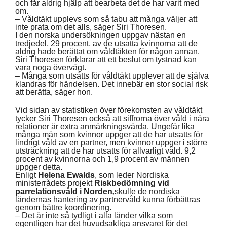
och får aldrig hjälp att bearbeta det de har varit med
om.
– Våldtäkt upplevs som så tabu att många väljer att
inte prata om det alls, säger Siri Thoresen.
I den norska undersökningen uppgav nästan en
tredjedel, 29 procent, av de utsatta kvinnorna att de
aldrig hade berättat om våldtäkten för någon annan.
Siri Thoresen förklarar att ett beslut om tystnad kan
vara noga övervägt.
– Många som utsätts för våldtäkt upplever att de själva
klandras för händelsen. Det innebär en stor social risk
att berätta, säger hon.
Vid sidan av statistiken över förekomsten av våldtäkt
tycker Siri Thoresen också att siffrorna över våld i nära
relationer är extra anmärkningsvärda. Ungefär lika
många män som kvinnor uppger att de har utsatts för
lindrigt våld av en partner, men kvinnor uppger i större
utsträckning att de har utsatts för allvarligt våld. 9,2
procent av kvinnorna och 1,9 procent av männen
uppger detta.
Enligt
Helena Ewalds
, som leder Nordiska
ministerrådets projekt
Riskbedömning vid
parrelationsvåld i Norden
,
skulle de nordiska
ländernas hantering av partnervåld kunna förbättras
genom bättre koordinering.
– Det är inte så tydligt i alla länder vilka som
egentligen har det huvudsakliga ansvaret för det