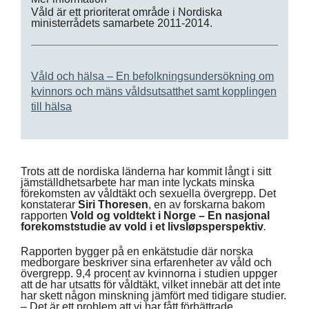
Våld är ett prioriterat område i Nordiska
ministerrådets samarbete 2011-2014.
Våld och hälsa – En befolkningsundersökning om
kvinnors och mäns våldsutsatthet samt kopplingen
till hälsa
Trots att de nordiska länderna har kommit långt i sitt
jämställdhetsarbete har man inte lyckats minska
förekomsten av våldtäkt och sexuella övergrepp. Det
konstaterar
Siri Thoresen
, en av forskarna bakom
rapporten
Vold og voldtekt i Norge – En nasjonal
forekomststudie av vold i et livsløpsperspektiv
.
Rapporten bygger på en enkätstudie där norska
medborgare beskriver sina erfarenheter av våld och
övergrepp. 9,4 procent av kvinnorna i studien uppger
att de har utsatts för våldtäkt, vilket innebär att det inte
har skett någon minskning jämfört med tidigare studier.
– Det är ett problem att vi har fått förbättrade